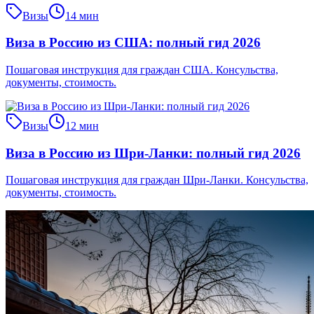
Визы
14 мин
Виза в Россию из США: полный гид 2026
Пошаговая инструкция для граждан США. Консульства,
документы, стоимость.
Визы
12 мин
Виза в Россию из Шри-Ланки: полный гид 2026
Пошаговая инструкция для граждан Шри-Ланки. Консульства,
документы, стоимость.