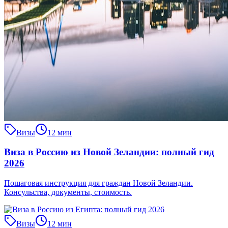
Визы
12 мин
Виза в Россию из Новой Зеландии: полный гид
2026
Пошаговая инструкция для граждан Новой Зеландии.
Консульства, документы, стоимость.
Визы
12 мин