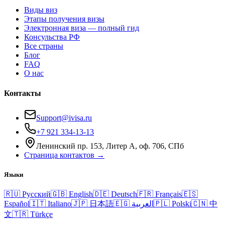
Виды виз
Этапы получения визы
Электронная виза — полный гид
Консульства РФ
Все страны
Блог
FAQ
О нас
Контакты
Support@ivisa.ru
+7 921 334-13-13
Ленинский пр. 153, Литер А, оф. 706, СПб
Страница контактов →
Языки
🇷🇺
Русский
🇬🇧
English
🇩🇪
Deutsch
🇫🇷
Français
🇪🇸
Español
🇮🇹
Italiano
🇯🇵
日本語
🇪🇬
العربية
🇵🇱
Polski
🇨🇳
中
文
🇹🇷
Türkçe