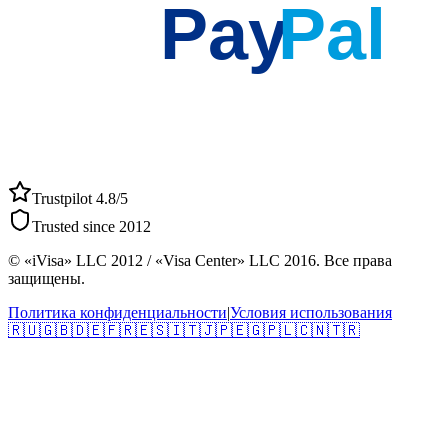
Pay
Pal
Trustpilot 4.8/5
Trusted since 2012
© «iVisa» LLC 2012 / «Visa Center» LLC 2016. Все права
защищены.
Политика конфиденциальности
|
Условия использования
🇷🇺
🇬🇧
🇩🇪
🇫🇷
🇪🇸
🇮🇹
🇯🇵
🇪🇬
🇵🇱
🇨🇳
🇹🇷