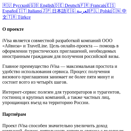
🇷🇺
Русский
🇬🇧
English
🇩🇪
Deutsch
🇫🇷
Français
🇪🇸
Español
🇮🇹
Italiano
🇯🇵
日本語
🇪🇬
العربية
🇵🇱
Polski
🇨🇳
中
文
🇹🇷
Türkçe
О проекте
iVisa является совместной разработкой компаний ООО
«Айвиза» и TravelLine. Цель онлайн-проекта — помощь в
оформлении туристических приглашений, необходимых
иностранным гражданам для получения российской визы.
Главное преимущество iVisa — максимальная простота и
удобство использования сервиса. Процесс получения
визового приглашения занимает не более пяти минут и
состоит всего из четырёх шагов.
Интернет-сервис полезен для туроператоров и турагентов,
гостиниц и крупных компаний, а также частных лиц,
упрощающих въезд на территорию России.
Партнёрам
Проект iVisa способен значительно увеличить доход
компаний, бизнес-деятельность которых связана с въездным