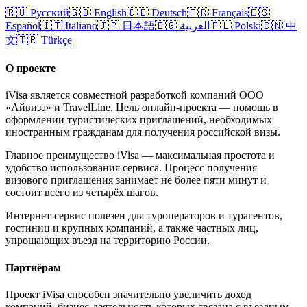
🇷🇺
Русский
🇬🇧
English
🇩🇪
Deutsch
🇫🇷
Français
🇪🇸
Español
🇮🇹
Italiano
🇯🇵
日本語
🇪🇬
العربية
🇵🇱
Polski
🇨🇳
中
文
🇹🇷
Türkçe
О проекте
iVisa является совместной разработкой компаний ООО
«Айвиза» и TravelLine. Цель онлайн-проекта — помощь в
оформлении туристических приглашений, необходимых
иностранным гражданам для получения российской визы.
Главное преимущество iVisa — максимальная простота и
удобство использования сервиса. Процесс получения
визового приглашения занимает не более пяти минут и
состоит всего из четырёх шагов.
Интернет-сервис полезен для туроператоров и турагентов,
гостиниц и крупных компаний, а также частных лиц,
упрощающих въезд на территорию России.
Партнёрам
Проект iVisa способен значительно увеличить доход
компаний, бизнес-деятельность которых связана с въездным