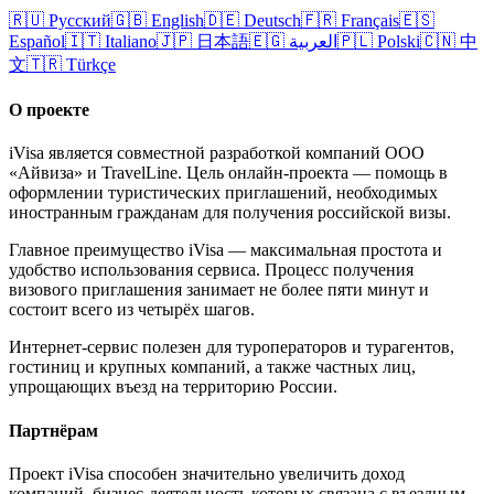
🇷🇺
Русский
🇬🇧
English
🇩🇪
Deutsch
🇫🇷
Français
🇪🇸
Español
🇮🇹
Italiano
🇯🇵
日本語
🇪🇬
العربية
🇵🇱
Polski
🇨🇳
中
文
🇹🇷
Türkçe
О проекте
iVisa является совместной разработкой компаний ООО
«Айвиза» и TravelLine. Цель онлайн-проекта — помощь в
оформлении туристических приглашений, необходимых
иностранным гражданам для получения российской визы.
Главное преимущество iVisa — максимальная простота и
удобство использования сервиса. Процесс получения
визового приглашения занимает не более пяти минут и
состоит всего из четырёх шагов.
Интернет-сервис полезен для туроператоров и турагентов,
гостиниц и крупных компаний, а также частных лиц,
упрощающих въезд на территорию России.
Партнёрам
Проект iVisa способен значительно увеличить доход
компаний, бизнес-деятельность которых связана с въездным