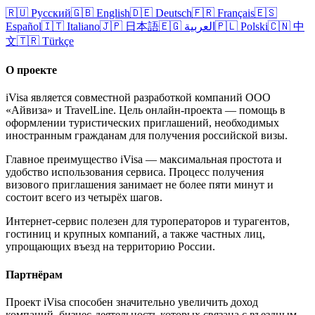
🇷🇺
Русский
🇬🇧
English
🇩🇪
Deutsch
🇫🇷
Français
🇪🇸
Español
🇮🇹
Italiano
🇯🇵
日本語
🇪🇬
العربية
🇵🇱
Polski
🇨🇳
中
文
🇹🇷
Türkçe
О проекте
iVisa является совместной разработкой компаний ООО
«Айвиза» и TravelLine. Цель онлайн-проекта — помощь в
оформлении туристических приглашений, необходимых
иностранным гражданам для получения российской визы.
Главное преимущество iVisa — максимальная простота и
удобство использования сервиса. Процесс получения
визового приглашения занимает не более пяти минут и
состоит всего из четырёх шагов.
Интернет-сервис полезен для туроператоров и турагентов,
гостиниц и крупных компаний, а также частных лиц,
упрощающих въезд на территорию России.
Партнёрам
Проект iVisa способен значительно увеличить доход
компаний, бизнес-деятельность которых связана с въездным