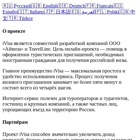
🇷🇺
Русский
🇬🇧
English
🇩🇪
Deutsch
🇫🇷
Français
🇪🇸
Español
🇮🇹
Italiano
🇯🇵
日本語
🇪🇬
العربية
🇵🇱
Polski
🇨🇳
中
文
🇹🇷
Türkçe
О проекте
iVisa является совместной разработкой компаний ООО
«Айвиза» и TravelLine. Цель онлайн-проекта — помощь в
оформлении туристических приглашений, необходимых
иностранным гражданам для получения российской визы.
Главное преимущество iVisa — максимальная простота и
удобство использования сервиса. Процесс получения
визового приглашения занимает не более пяти минут и
состоит всего из четырёх шагов.
Интернет-сервис полезен для туроператоров и турагентов,
гостиниц и крупных компаний, а также частных лиц,
упрощающих въезд на территорию России.
Партнёрам
Проект iVisa способен значительно увеличить доход
компаний, бизнес-деятельность которых связана с въездным