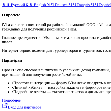
🇷🇺
Русский
🇬🇧
English
🇩🇪
Deutsch
🇫🇷
Français
🇪🇸
Españo
О проекте
iVisa является совместной разработкой компаний ООО «Айвиз
гражданам для получения российской визы.
Главное преимущество iVisa — максимальная простота и удобст
шагов.
Интернет-сервис полезен для туроператоров и турагентов, го
Партнёрам
Проект iVisa способен значительно увеличить доход компаний,
приглашений для получения российской визы.
•
Простота интеграции
— форму iVisa легко внедрить в л
•
Личный кабинет
— настройка аккаунта и формирование
•
Подробные отчёты
— статистика заказов и динамика пр
Подробнее →
Вход для партнёров