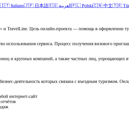
l
🇮🇹
Italiano
🇯🇵
日本語
🇪🇬
العربية
🇵🇱
Polski
🇨🇳
中文
🇹🇷
Tü
а» и TravelLine. Цель онлайн-проекта — помощь в оформлении 
во использования сервиса. Процесс получения визового приглаш
стиниц и крупных компаний, а также частных лиц, упрощающих в
 бизнес-деятельность которых связана с въездным туризмом. Он
юбой интернет-сайт
 отчётов
одаж