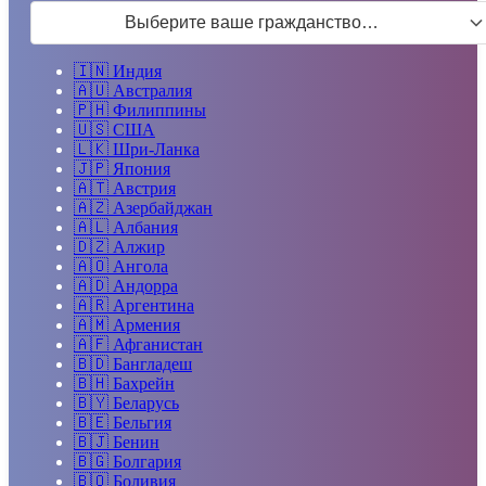
Выберите ваше гражданство…
🇮🇳
Индия
🇦🇺
Австралия
🇵🇭
Филиппины
🇺🇸
США
🇱🇰
Шри-Ланка
🇯🇵
Япония
🇦🇹
Австрия
🇦🇿
Азербайджан
🇦🇱
Албания
🇩🇿
Алжир
🇦🇴
Ангола
🇦🇩
Андорра
🇦🇷
Аргентина
🇦🇲
Армения
🇦🇫
Афганистан
🇧🇩
Бангладеш
🇧🇭
Бахрейн
🇧🇾
Беларусь
🇧🇪
Бельгия
🇧🇯
Бенин
🇧🇬
Болгария
🇧🇴
Боливия