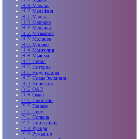
🇲🇼
Малави
🇲🇾
Малайзия
🇲🇹
Мальта
🇲🇦
Марокко
🇲🇽
Мексика
🇲🇿
Мозамбик
🇲🇩
Молдова
🇲🇨
Монако
🇲🇳
Монголия
🇲🇲
Мьянма
🇳🇵
Непал
🇳🇬
Нигерия
🇳🇱
Нидерланды
🇳🇿
Новая Зеландия
🇳🇴
Норвегия
🇦🇪
ОАЭ
🇴🇲
Оман
🇵🇰
Пакистан
🇵🇦
Панама
🇵🇪
Перу
🇵🇱
Польша
🇵🇹
Португалия
🇷🇼
Руанда
🇷🇴
Румыния