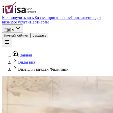
Как получить визу
Бизнес-приглашение
Приглашение для
визы
Все услуги
Партнёрам
🇷🇺
RU
Личный кабинет
Заказать
Главная
Виды виз
Виза для граждан Филиппин