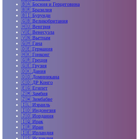
🇧🇦
Босния и Герцеговина
🇧🇷
Бразилия
🇧🇮
Бурунди
🇬🇧
Великобритания
🇭🇺
Венгрия
🇻🇪
Венесуэла
🇻🇳
Вьетнам
🇬🇭
Гана
🇩🇪
Германия
🇭🇰
Гонконг
🇬🇷
Греция
🇬🇪
Грузия
🇩🇰
Дания
🇩🇴
Доминикана
🇨🇩
ДР Конго
🇪🇬
Египет
🇿🇲
Замбия
🇿🇼
Зимбабве
🇮🇱
Израиль
🇮🇩
Индонезия
🇯🇴
Иордания
🇮🇶
Ирак
🇮🇷
Иран
🇮🇪
Ирландия
🇮🇸
Исландия