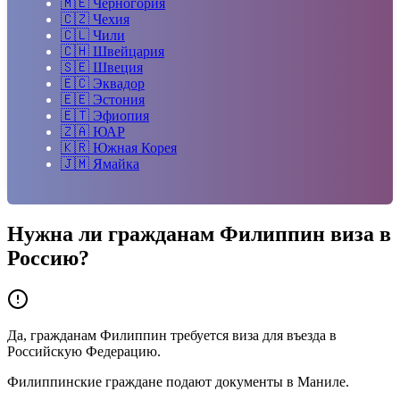
🇲🇪
Черногория
🇨🇿
Чехия
🇨🇱
Чили
🇨🇭
Швейцария
🇸🇪
Швеция
🇪🇨
Эквадор
🇪🇪
Эстония
🇪🇹
Эфиопия
🇿🇦
ЮАР
🇰🇷
Южная Корея
🇯🇲
Ямайка
Нужна ли гражданам
Филиппин
виза в
Россию?
Да, гражданам Филиппин требуется виза для въезда в
Российскую Федерацию.
Филиппинские граждане подают документы в Маниле.