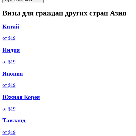
Визы для граждан других стран
Азия
Китай
от
$19
Индия
от
$19
Япония
от
$19
Южная Корея
от
$19
Таиланд
от
$19