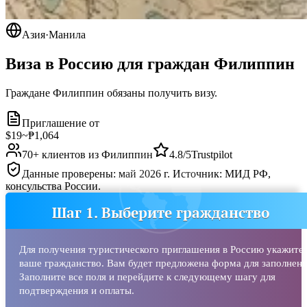
Азия
·
Манила
Виза в Россию для граждан
Филиппин
Граждане Филиппин обязаны получить визу.
Приглашение от
$19
~
₱1,064
70
+ клиентов из
Филиппин
4.8/5
Trustpilot
Данные проверены: май 2026 г. Источник: МИД РФ,
консульства России.
Шаг 1. Выберите гражданство
Для получения туристического приглашения в Россию укажите
ваше гражданство. Вам будет предложена форма для заполнени
Заполните все поля и перейдите к следующему шагу для
подтверждения и оплаты.