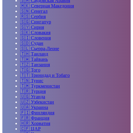
🇸🇦
Саудовская Аравия
🇲🇰
Северная Македония
🇸🇳
Сенегал
🇷🇸
Сербия
🇸🇬
Сингапур
🇸🇾
Сирия
🇸🇰
Словакия
🇸🇮
Словения
🇸🇩
Судан
🇸🇱
Сьерра-Леоне
🇹🇭
Таиланд
🇹🇼
Тайвань
🇹🇿
Танзания
🇹🇬
Того
🇹🇹
Тринидад и Тобаго
🇹🇳
Тунис
🇹🇲
Туркменистан
🇹🇷
Турция
🇺🇬
Уганда
🇺🇿
Узбекистан
🇺🇦
Украина
🇫🇮
Финляндия
🇫🇷
Франция
🇭🇷
Хорватия
🇨🇫
ЦАР