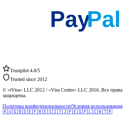
Pay
Pal
Trustpilot 4.8/5
Trusted since 2012
© «iVisa» LLC 2012 / «Visa Center» LLC 2016. Все права
защищены.
Политика конфиденциальности
|
Условия использования
🇷🇺
🇬🇧
🇩🇪
🇫🇷
🇪🇸
🇮🇹
🇯🇵
🇪🇬
🇵🇱
🇨🇳
🇹🇷