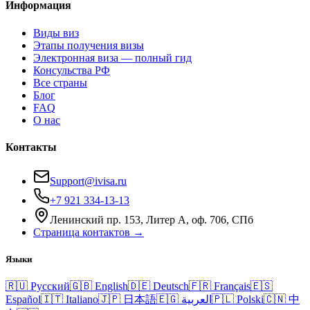
Информация
Виды виз
Этапы получения визы
Электронная виза — полный гид
Консульства РФ
Все страны
Блог
FAQ
О нас
Контакты
Support@ivisa.ru
+7 921 334-13-13
Ленинский пр. 153, Литер А, оф. 706, СПб
Страница контактов →
Языки
🇷🇺
Русский
🇬🇧
English
🇩🇪
Deutsch
🇫🇷
Français
🇪🇸
Español
🇮🇹
Italiano
🇯🇵
日本語
🇪🇬
العربية
🇵🇱
Polski
🇨🇳
中