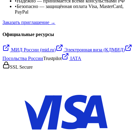
•
Надёжно
— принимается всеми консульствами РФ
•
Безопасно
— защищённая оплата Visa, MasterCard,
PayPal
Заказать приглашение →
Официальные ресурсы
МИД России (mid.ru)
Электронная виза (КДМИД)
Посольства России
Trustpilot
IATA
SSL Secure