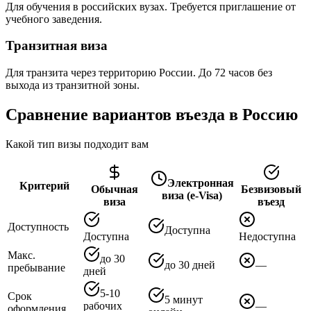
Для обучения в российских вузах. Требуется приглашение от
учебного заведения.
Транзитная виза
Для транзита через территорию России. До 72 часов без
выхода из транзитной зоны.
Сравнение вариантов въезда в Россию
Какой тип визы подходит вам
Электронная
Критерий
Обычная
Безвизовый
виза (e-Visa)
виза
въезд
Доступность
Доступна
Доступна
Недоступна
Макс.
до 30
до 30 дней
—
пребывание
дней
5-10
Срок
5 минут
рабочих
—
оформления