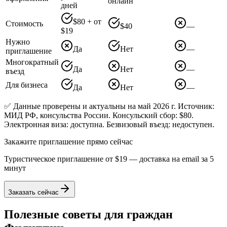
онлайн
дней
$80 + от
Стоимость
$40
—
$19
Нужно
Да
Нет
—
приглашение
Многократный
Да
Нет
—
въезд
Для бизнеса
Да
Нет
—
✅ Данные проверены и актуальны на май 2026 г. Источник:
МИД РФ, консульства России. Консульский сбор: $80.
Электронная виза: доступна. Безвизовый въезд: недоступен.
Закажите приглашение прямо сейчас
Туристическое приглашение от
$19
— доставка на email за 5
минут
Заказать сейчас
Полезные советы для граждан