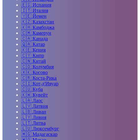
🇪🇸
Испания
🇮🇹
Италия
🇾🇪
Йемен
🇰🇿
Казахстан
🇰🇭
Камбоджа
🇨🇲
Камерун
🇨🇦
Канада
🇶🇦
Катар
🇰🇪
Кения
🇨🇾
Кипр
🇨🇳
Китай
🇨🇴
Колумбия
🇽🇰
Косово
🇨🇷
Коста-Рика
🇨🇮
Кот-д'Ивуар
🇨🇺
Куба
🇰🇼
Кувейт
🇱🇦
Лаос
🇱🇻
Латвия
🇱🇧
Ливан
🇱🇾
Ливия
🇱🇹
Литва
🇱🇺
Люксембург
🇲🇬
Мадагаскар
🇲🇴
Макао