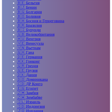
🇧🇪
Бельгия
🇧🇯
Бенин
🇧🇬
Болгария
🇧🇴
Боливия
🇧🇦
Босния и Герцеговина
🇧🇷
Бразилия
🇧🇮
Бурунди
🇬🇧
Великобритания
🇭🇺
Венгрия
🇻🇪
Венесуэла
🇻🇳
Вьетнам
🇬🇭
Гана
🇩🇪
Германия
🇭🇰
Гонконг
🇬🇷
Греция
🇬🇪
Грузия
🇩🇰
Дания
🇩🇴
Доминикана
🇨🇩
ДР Конго
🇪🇬
Египет
🇿🇲
Замбия
🇿🇼
Зимбабве
🇮🇱
Израиль
🇮🇩
Индонезия
🇯🇴
Иордания