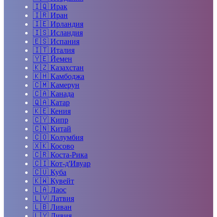
🇮🇶
Ирак
🇮🇷
Иран
🇮🇪
Ирландия
🇮🇸
Исландия
🇪🇸
Испания
🇮🇹
Италия
🇾🇪
Йемен
🇰🇿
Казахстан
🇰🇭
Камбоджа
🇨🇲
Камерун
🇨🇦
Канада
🇶🇦
Катар
🇰🇪
Кения
🇨🇾
Кипр
🇨🇳
Китай
🇨🇴
Колумбия
🇽🇰
Косово
🇨🇷
Коста-Рика
🇨🇮
Кот-д'Ивуар
🇨🇺
Куба
🇰🇼
Кувейт
🇱🇦
Лаос
🇱🇻
Латвия
🇱🇧
Ливан
🇱🇾
Ливия