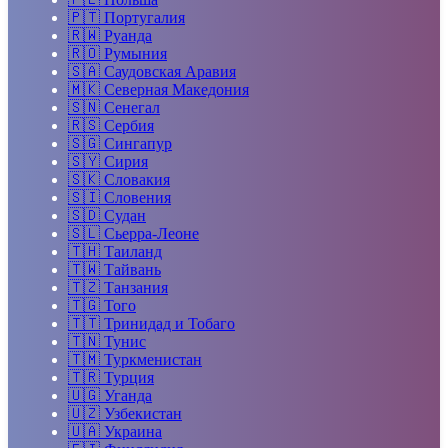
🇵🇹
Португалия
🇷🇼
Руанда
🇷🇴
Румыния
🇸🇦
Саудовская Аравия
🇲🇰
Северная Македония
🇸🇳
Сенегал
🇷🇸
Сербия
🇸🇬
Сингапур
🇸🇾
Сирия
🇸🇰
Словакия
🇸🇮
Словения
🇸🇩
Судан
🇸🇱
Сьерра-Леоне
🇹🇭
Таиланд
🇹🇼
Тайвань
🇹🇿
Танзания
🇹🇬
Того
🇹🇹
Тринидад и Тобаго
🇹🇳
Тунис
🇹🇲
Туркменистан
🇹🇷
Турция
🇺🇬
Уганда
🇺🇿
Узбекистан
🇺🇦
Украина