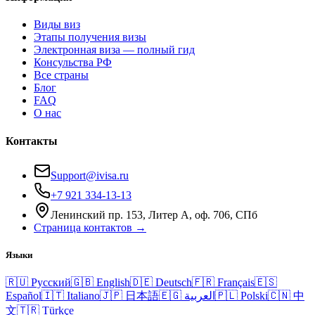
Виды виз
Этапы получения визы
Электронная виза — полный гид
Консульства РФ
Все страны
Блог
FAQ
О нас
Контакты
Support@ivisa.ru
+7 921 334-13-13
Ленинский пр. 153, Литер А, оф. 706, СПб
Страница контактов →
Языки
🇷🇺
Русский
🇬🇧
English
🇩🇪
Deutsch
🇫🇷
Français
🇪🇸
Español
🇮🇹
Italiano
🇯🇵
日本語
🇪🇬
العربية
🇵🇱
Polski
🇨🇳
中
文
🇹🇷
Türkçe