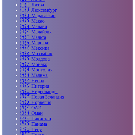
🇱🇹
Литва
🇱🇺
Люксембург
🇲🇬
Мадагаскар
🇲🇴
Макао
🇲🇼
Малави
🇲🇾
Малайзия
🇲🇹
Мальта
🇲🇦
Марокко
🇲🇽
Мексика
🇲🇿
Мозамбик
🇲🇩
Молдова
🇲🇨
Монако
🇲🇳
Монголия
🇲🇲
Мьянма
🇳🇵
Непал
🇳🇬
Нигерия
🇳🇱
Нидерланды
🇳🇿
Новая Зеландия
🇳🇴
Норвегия
🇦🇪
ОАЭ
🇴🇲
Оман
🇵🇰
Пакистан
🇵🇦
Панама
🇵🇪
Перу
🇵🇱
Польша