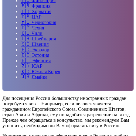
🇫🇮
Финляндия
🇫🇷
Франция
🇭🇷
Хорватия
🇨🇫
ЦАР
🇲🇪
Черногория
🇨🇿
Чехия
🇨🇱
Чили
🇨🇭
Швейцария
🇸🇪
Швеция
🇪🇨
Эквадор
🇪🇪
Эстония
🇪🇹
Эфиопия
🇿🇦
ЮАР
🇰🇷
Южная Корея
🇯🇲
Ямайка
Для посещения России большинству иностранных граждан
потребуется виза. Например, если человек является
гражданином Европейского Союза, Соединенных Штатов,
стран Азии и Африки, ему понадобится разрешение на въезд.
Прежде чем обращаться в консульство, мы рекомендуем Вам
уточнить, необходимо ли Вам оформлять визу в Россию.
Иностранец имеет право оформлять визу в Россию в любом