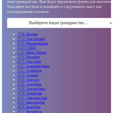
ваше гражданство. Вам будет предложена форма для заполнени
Заполните все поля и перейдите к следующему шагу для
подтверждения и оплаты.
Выберите ваше гражданство…
🇮🇳
Индия
🇦🇺
Австралия
🇵🇭
Филиппины
🇺🇸
США
🇱🇰
Шри-Ланка
🇯🇵
Япония
🇦🇹
Австрия
🇦🇿
Азербайджан
🇦🇱
Албания
🇩🇿
Алжир
🇦🇴
Ангола
🇦🇩
Андорра
🇦🇷
Аргентина
🇦🇲
Армения
🇦🇫
Афганистан
🇧🇩
Бангладеш
🇧🇭
Бахрейн
🇧🇾
Беларусь