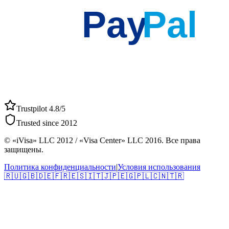
Pay
Pal
Trustpilot 4.8/5
Trusted since 2012
© «iVisa» LLC 2012 / «Visa Center» LLC 2016. Все права
защищены.
Политика конфиденциальности
|
Условия использования
🇷🇺
🇬🇧
🇩🇪
🇫🇷
🇪🇸
🇮🇹
🇯🇵
🇪🇬
🇵🇱
🇨🇳
🇹🇷