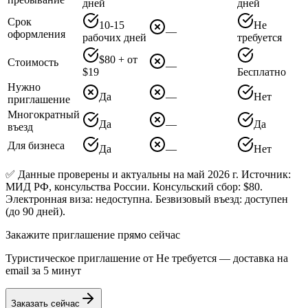
дней
дней
Срок
10-15
Не
—
оформления
рабочих дней
требуется
$80 + от
Стоимость
—
$19
Бесплатно
Нужно
Да
—
Нет
приглашение
Многократный
Да
—
Да
въезд
Для бизнеса
Да
—
Нет
✅ Данные проверены и актуальны на май 2026 г. Источник:
МИД РФ, консульства России. Консульский сбор: $80.
Электронная виза: недоступна. Безвизовый въезд: доступен
(до 90 дней).
Закажите приглашение прямо сейчас
Туристическое приглашение от
Не требуется
— доставка на
email за 5 минут
Заказать сейчас