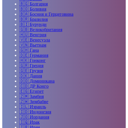
🇧🇬
Болгария
🇧🇴
Боливия
🇧🇦
Босния и Герцеговина
🇧🇷
Бразилия
🇧🇮
Бурунди
🇬🇧
Великобритания
🇭🇺
Венгрия
🇻🇪
Венесуэла
🇻🇳
Вьетнам
🇬🇭
Гана
🇩🇪
Германия
🇭🇰
Гонконг
🇬🇷
Греция
🇬🇪
Грузия
🇩🇰
Дания
🇩🇴
Доминикана
🇨🇩
ДР Конго
🇪🇬
Египет
🇿🇲
Замбия
🇿🇼
Зимбабве
🇮🇱
Израиль
🇮🇩
Индонезия
🇯🇴
Иордания
🇮🇶
Ирак
🇮🇷
Иран