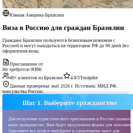
Южная Америка
·
Бразилиа
Виза в Россию для граждан
Бразилии
Граждане Бразилии пользуются безвизовым режимом с
Россией и могут находиться на территории РФ до 90 дней без
оформления визы.
Приглашение от
Не требуется
~
R$96
40
+ клиентов из
Бразилии
4.8/5
Trustpilot
Данные проверены: май 2026 г. Источник: МИД РФ,
консульства России.
Шаг 1. Выберите гражданство
Для получения туристического приглашения в Россию укажите
ваше гражданство. Вам будет предложена форма для заполнени
Заполните все поля и перейдите к следующему шагу для