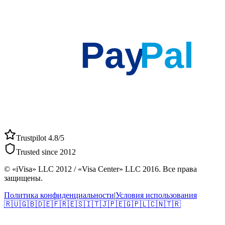
Pay
Pal
Trustpilot 4.8/5
Trusted since 2012
© «iVisa» LLC 2012 / «Visa Center» LLC 2016. Все права
защищены.
Политика конфиденциальности
|
Условия использования
🇷🇺
🇬🇧
🇩🇪
🇫🇷
🇪🇸
🇮🇹
🇯🇵
🇪🇬
🇵🇱
🇨🇳
🇹🇷