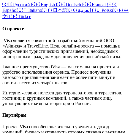
🇷🇺
Русский
🇬🇧
English
🇩🇪
Deutsch
🇫🇷
Français
🇪🇸
Español
🇮🇹
Italiano
🇯🇵
日本語
🇪🇬
العربية
🇵🇱
Polski
🇨🇳
中
文
🇹🇷
Türkçe
О проекте
iVisa является совместной разработкой компаний ООО
«Айвиза» и TravelLine. Цель онлайн-проекта — помощь в
оформлении туристических приглашений, необходимых
иностранным гражданам для получения российской визы.
Главное преимущество iVisa — максимальная простота и
удобство использования сервиса. Процесс получения
визового приглашения занимает не более пяти минут и
состоит всего из четырёх шагов.
Интернет-сервис полезен для туроператоров и турагентов,
гостиниц и крупных компаний, а также частных лиц,
упрощающих въезд на территорию России.
Партнёрам
Проект iVisa способен значительно увеличить доход
компаний, бизнес-деятельность которых связана с въездным