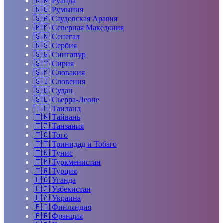
🇷🇼
Руанда
🇷🇴
Румыния
🇸🇦
Саудовская Аравия
🇲🇰
Северная Македония
🇸🇳
Сенегал
🇷🇸
Сербия
🇸🇬
Сингапур
🇸🇾
Сирия
🇸🇰
Словакия
🇸🇮
Словения
🇸🇩
Судан
🇸🇱
Сьерра-Леоне
🇹🇭
Таиланд
🇹🇼
Тайвань
🇹🇿
Танзания
🇹🇬
Того
🇹🇹
Тринидад и Тобаго
🇹🇳
Тунис
🇹🇲
Туркменистан
🇹🇷
Турция
🇺🇬
Уганда
🇺🇿
Узбекистан
🇺🇦
Украина
🇫🇮
Финляндия
🇫🇷
Франция