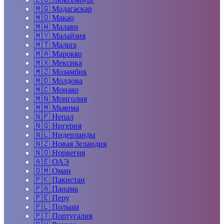
🇲🇬
Мадагаскар
🇲🇴
Макао
🇲🇼
Малави
🇲🇾
Малайзия
🇲🇹
Мальта
🇲🇦
Марокко
🇲🇽
Мексика
🇲🇿
Мозамбик
🇲🇩
Молдова
🇲🇨
Монако
🇲🇳
Монголия
🇲🇲
Мьянма
🇳🇵
Непал
🇳🇬
Нигерия
🇳🇱
Нидерланды
🇳🇿
Новая Зеландия
🇳🇴
Норвегия
🇦🇪
ОАЭ
🇴🇲
Оман
🇵🇰
Пакистан
🇵🇦
Панама
🇵🇪
Перу
🇵🇱
Польша
🇵🇹
Португалия