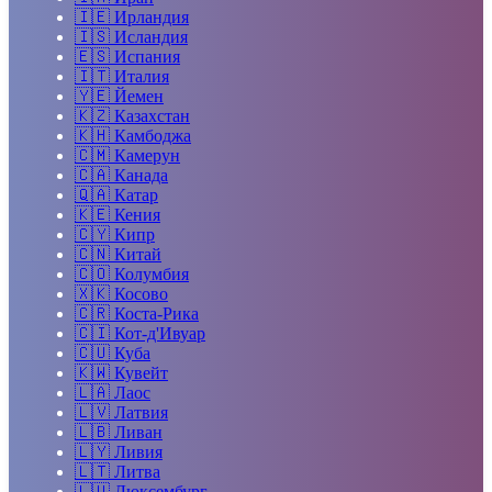
🇮🇪
Ирландия
🇮🇸
Исландия
🇪🇸
Испания
🇮🇹
Италия
🇾🇪
Йемен
🇰🇿
Казахстан
🇰🇭
Камбоджа
🇨🇲
Камерун
🇨🇦
Канада
🇶🇦
Катар
🇰🇪
Кения
🇨🇾
Кипр
🇨🇳
Китай
🇨🇴
Колумбия
🇽🇰
Косово
🇨🇷
Коста-Рика
🇨🇮
Кот-д'Ивуар
🇨🇺
Куба
🇰🇼
Кувейт
🇱🇦
Лаос
🇱🇻
Латвия
🇱🇧
Ливан
🇱🇾
Ливия
🇱🇹
Литва
🇱🇺
Люксембург