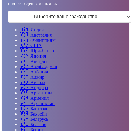
подтверждения и оплаты.
Выберите ваше гражданство…
🇮🇳
Индия
🇦🇺
Австралия
🇵🇭
Филиппины
🇺🇸
США
🇱🇰
Шри-Ланка
🇯🇵
Япония
🇦🇹
Австрия
🇦🇿
Азербайджан
🇦🇱
Албания
🇩🇿
Алжир
🇦🇴
Ангола
🇦🇩
Андорра
🇦🇷
Аргентина
🇦🇲
Армения
🇦🇫
Афганистан
🇧🇩
Бангладеш
🇧🇭
Бахрейн
🇧🇾
Беларусь
🇧🇪
Бельгия
🇧🇯
Бенин