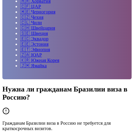
🇭🇷
Хорватия
🇨🇫
ЦАР
🇲🇪
Черногория
🇨🇿
Чехия
🇨🇱
Чили
🇨🇭
Швейцария
🇸🇪
Швеция
🇪🇨
Эквадор
🇪🇪
Эстония
🇪🇹
Эфиопия
🇿🇦
ЮАР
🇰🇷
Южная Корея
🇯🇲
Ямайка
Нужна ли гражданам
Бразилии
виза в
Россию?
Гражданам Бразилии виза в Россию не требуется для
краткосрочных визитов.