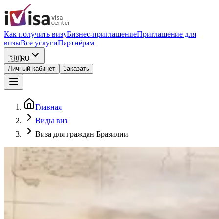
Как получить визу
Бизнес-приглашение
Приглашение для
визы
Все услуги
Партнёрам
🇷🇺
RU
Личный кабинет
Заказать
Главная
Виды виз
Виза для граждан Бразилии