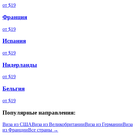
от
$19
Франция
от
$19
Испания
от
$19
Нидерланды
от
$19
Бельгия
от
$19
Популярные направления:
Виза из
США
Виза из
Великобритании
Виза из
Германии
Виза
из
Франции
Все страны →