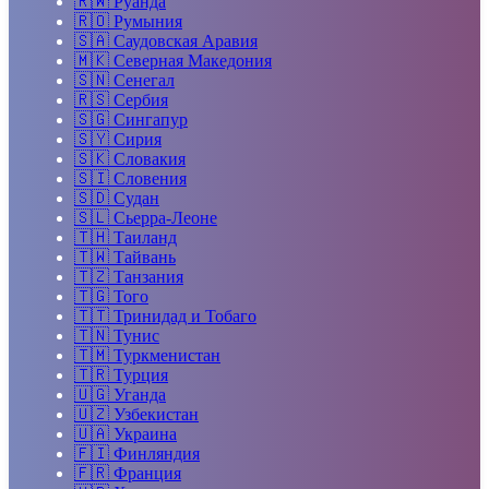
🇷🇼
Руанда
🇷🇴
Румыния
🇸🇦
Саудовская Аравия
🇲🇰
Северная Македония
🇸🇳
Сенегал
🇷🇸
Сербия
🇸🇬
Сингапур
🇸🇾
Сирия
🇸🇰
Словакия
🇸🇮
Словения
🇸🇩
Судан
🇸🇱
Сьерра-Леоне
🇹🇭
Таиланд
🇹🇼
Тайвань
🇹🇿
Танзания
🇹🇬
Того
🇹🇹
Тринидад и Тобаго
🇹🇳
Тунис
🇹🇲
Туркменистан
🇹🇷
Турция
🇺🇬
Уганда
🇺🇿
Узбекистан
🇺🇦
Украина
🇫🇮
Финляндия
🇫🇷
Франция