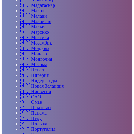
🇲🇬
Мадагаскар
🇲🇴
Макао
🇲🇼
Малави
🇲🇾
Малайзия
🇲🇹
Мальта
🇲🇦
Марокко
🇲🇽
Мексика
🇲🇿
Мозамбик
🇲🇩
Молдова
🇲🇨
Монако
🇲🇳
Монголия
🇲🇲
Мьянма
🇳🇵
Непал
🇳🇬
Нигерия
🇳🇱
Нидерланды
🇳🇿
Новая Зеландия
🇳🇴
Норвегия
🇦🇪
ОАЭ
🇴🇲
Оман
🇵🇰
Пакистан
🇵🇦
Панама
🇵🇪
Перу
🇵🇱
Польша
🇵🇹
Португалия