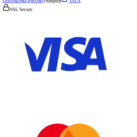
Посольства России
Trustpilot
IATA
SSL Secure