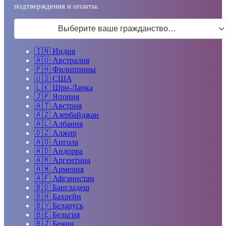
подтверждения и оплаты.
Выберите ваше гражданство…
🇮🇳
Индия
🇦🇺
Австралия
🇵🇭
Филиппины
🇺🇸
США
🇱🇰
Шри-Ланка
🇯🇵
Япония
🇦🇹
Австрия
🇦🇿
Азербайджан
🇦🇱
Албания
🇩🇿
Алжир
🇦🇴
Ангола
🇦🇩
Андорра
🇦🇷
Аргентина
🇦🇲
Армения
🇦🇫
Афганистан
🇧🇩
Бангладеш
🇧🇭
Бахрейн
🇧🇾
Беларусь
🇧🇪
Бельгия
🇧🇯
Бенин