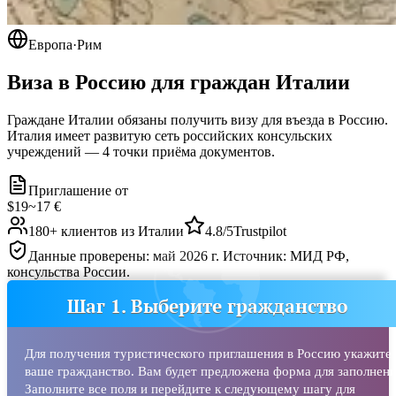
Европа
·
Рим
Виза в Россию для граждан
Италии
Граждане Италии обязаны получить визу для въезда в Россию.
Италия имеет развитую сеть российских консульских
учреждений — 4 точки приёма документов.
Приглашение от
$19
~
17 €
180
+ клиентов из
Италии
4.8/5
Trustpilot
Данные проверены: май 2026 г. Источник: МИД РФ,
консульства России.
Шаг 1. Выберите гражданство
Для получения туристического приглашения в Россию укажите
ваше гражданство. Вам будет предложена форма для заполнени
Заполните все поля и перейдите к следующему шагу для