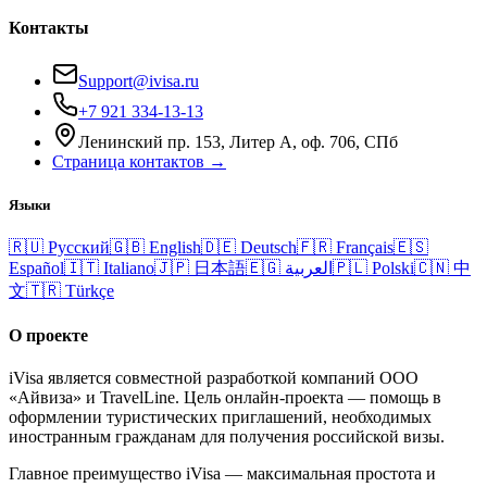
Контакты
Support@ivisa.ru
+7 921 334-13-13
Ленинский пр. 153, Литер А, оф. 706, СПб
Страница контактов →
Языки
🇷🇺
Русский
🇬🇧
English
🇩🇪
Deutsch
🇫🇷
Français
🇪🇸
Español
🇮🇹
Italiano
🇯🇵
日本語
🇪🇬
العربية
🇵🇱
Polski
🇨🇳
中
文
🇹🇷
Türkçe
О проекте
iVisa является совместной разработкой компаний ООО
«Айвиза» и TravelLine. Цель онлайн-проекта — помощь в
оформлении туристических приглашений, необходимых
иностранным гражданам для получения российской визы.
Главное преимущество iVisa — максимальная простота и