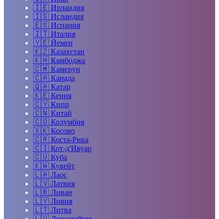
🇮🇪
Ирландия
🇮🇸
Исландия
🇪🇸
Испания
🇮🇹
Италия
🇾🇪
Йемен
🇰🇿
Казахстан
🇰🇭
Камбоджа
🇨🇲
Камерун
🇨🇦
Канада
🇶🇦
Катар
🇰🇪
Кения
🇨🇾
Кипр
🇨🇳
Китай
🇨🇴
Колумбия
🇽🇰
Косово
🇨🇷
Коста-Рика
🇨🇮
Кот-д'Ивуар
🇨🇺
Куба
🇰🇼
Кувейт
🇱🇦
Лаос
🇱🇻
Латвия
🇱🇧
Ливан
🇱🇾
Ливия
🇱🇹
Литва
🇱🇺
Люксембург