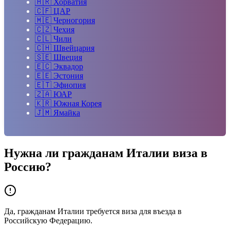
🇭🇷
Хорватия
🇨🇫
ЦАР
🇲🇪
Черногория
🇨🇿
Чехия
🇨🇱
Чили
🇨🇭
Швейцария
🇸🇪
Швеция
🇪🇨
Эквадор
🇪🇪
Эстония
🇪🇹
Эфиопия
🇿🇦
ЮАР
🇰🇷
Южная Корея
🇯🇲
Ямайка
Нужна ли гражданам
Италии
виза в
Россию?
Да, гражданам Италии требуется виза для въезда в
Российскую Федерацию.