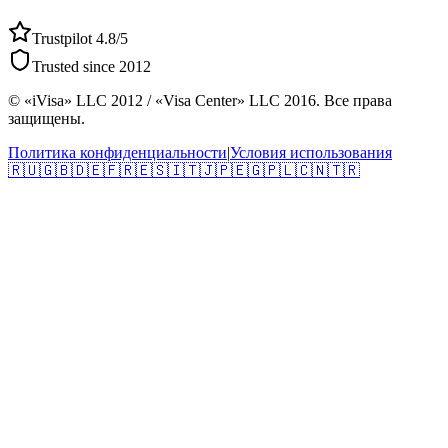
Trustpilot 4.8/5
Trusted since 2012
© «iVisa» LLC 2012 / «Visa Center» LLC 2016. Все права
защищены.
Политика конфиденциальности
|
Условия использования
🇷🇺
🇬🇧
🇩🇪
🇫🇷
🇪🇸
🇮🇹
🇯🇵
🇪🇬
🇵🇱
🇨🇳
🇹🇷