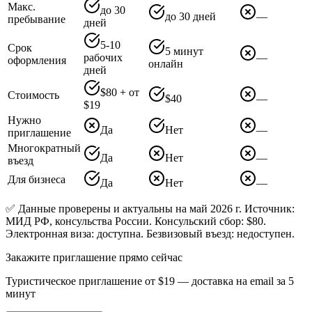
Макс.
до 30
до 30 дней
—
пребывание
дней
5-10
Срок
5 минут
рабочих
—
оформления
онлайн
дней
$80 + от
Стоимость
$40
—
$19
Нужно
Да
Нет
—
приглашение
Многократный
Да
Нет
—
въезд
Для бизнеса
Да
Нет
—
✅ Данные проверены и актуальны на май 2026 г. Источник:
МИД РФ, консульства России. Консульский сбор: $80.
Электронная виза: доступна. Безвизовый въезд: недоступен.
Закажите приглашение прямо сейчас
Туристическое приглашение от
$19
— доставка на email за 5
минут