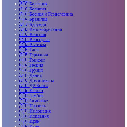
🇧🇬
Болгария
🇧🇴
Боливия
🇧🇦
Босния и Герцеговина
🇧🇷
Бразилия
🇧🇮
Бурунди
🇬🇧
Великобритания
🇭🇺
Венгрия
🇻🇪
Венесуэла
🇻🇳
Вьетнам
🇬🇭
Гана
🇩🇪
Германия
🇭🇰
Гонконг
🇬🇷
Греция
🇬🇪
Грузия
🇩🇰
Дания
🇩🇴
Доминикана
🇨🇩
ДР Конго
🇪🇬
Египет
🇿🇲
Замбия
🇿🇼
Зимбабве
🇮🇱
Израиль
🇮🇩
Индонезия
🇯🇴
Иордания
🇮🇶
Ирак
🇮🇷
Иран