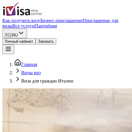
Как получить визу
Бизнес-приглашение
Приглашение для
визы
Все услуги
Партнёрам
🇷🇺
RU
Личный кабинет
Заказать
Главная
Виды виз
Виза для граждан Италии