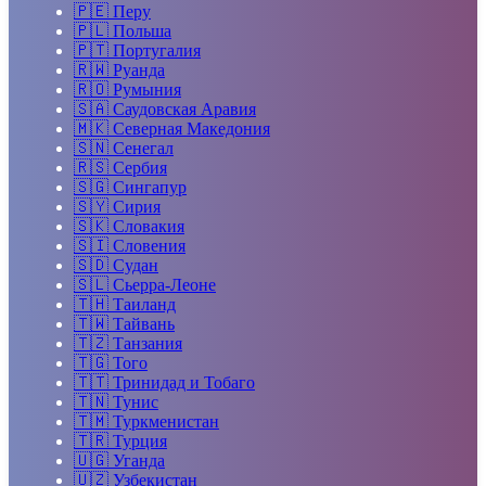
🇵🇪
Перу
🇵🇱
Польша
🇵🇹
Португалия
🇷🇼
Руанда
🇷🇴
Румыния
🇸🇦
Саудовская Аравия
🇲🇰
Северная Македония
🇸🇳
Сенегал
🇷🇸
Сербия
🇸🇬
Сингапур
🇸🇾
Сирия
🇸🇰
Словакия
🇸🇮
Словения
🇸🇩
Судан
🇸🇱
Сьерра-Леоне
🇹🇭
Таиланд
🇹🇼
Тайвань
🇹🇿
Танзания
🇹🇬
Того
🇹🇹
Тринидад и Тобаго
🇹🇳
Тунис
🇹🇲
Туркменистан
🇹🇷
Турция
🇺🇬
Уганда
🇺🇿
Узбекистан