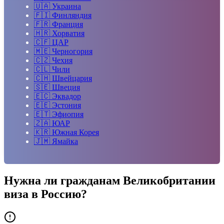
🇺🇦
Украина
🇫🇮
Финляндия
🇫🇷
Франция
🇭🇷
Хорватия
🇨🇫
ЦАР
🇲🇪
Черногория
🇨🇿
Чехия
🇨🇱
Чили
🇨🇭
Швейцария
🇸🇪
Швеция
🇪🇨
Эквадор
🇪🇪
Эстония
🇪🇹
Эфиопия
🇿🇦
ЮАР
🇰🇷
Южная Корея
🇯🇲
Ямайка
Нужна ли гражданам
Великобритании
виза в Россию?