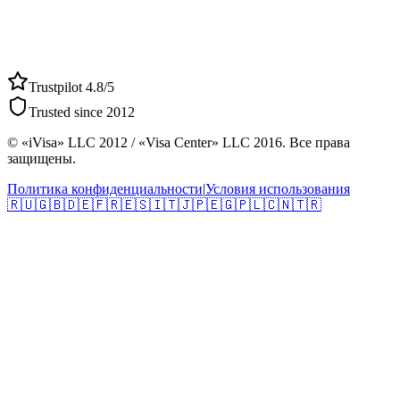
Trustpilot 4.8/5
Trusted since 2012
© «iVisa» LLC 2012 / «Visa Center» LLC 2016. Все права
защищены.
Политика конфиденциальности
|
Условия использования
🇷🇺
🇬🇧
🇩🇪
🇫🇷
🇪🇸
🇮🇹
🇯🇵
🇪🇬
🇵🇱
🇨🇳
🇹🇷