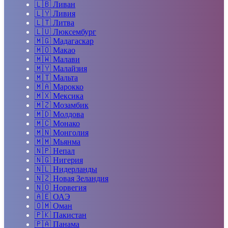
🇱🇧
Ливан
🇱🇾
Ливия
🇱🇹
Литва
🇱🇺
Люксембург
🇲🇬
Мадагаскар
🇲🇴
Макао
🇲🇼
Малави
🇲🇾
Малайзия
🇲🇹
Мальта
🇲🇦
Марокко
🇲🇽
Мексика
🇲🇿
Мозамбик
🇲🇩
Молдова
🇲🇨
Монако
🇲🇳
Монголия
🇲🇲
Мьянма
🇳🇵
Непал
🇳🇬
Нигерия
🇳🇱
Нидерланды
🇳🇿
Новая Зеландия
🇳🇴
Норвегия
🇦🇪
ОАЭ
🇴🇲
Оман
🇵🇰
Пакистан
🇵🇦
Панама