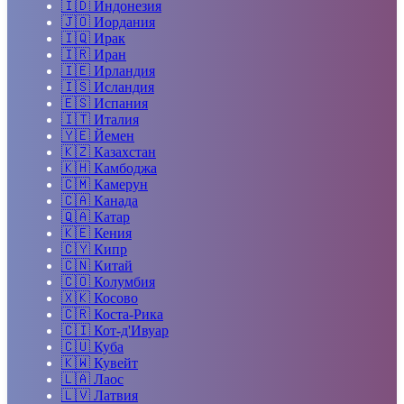
🇮🇩
Индонезия
🇯🇴
Иордания
🇮🇶
Ирак
🇮🇷
Иран
🇮🇪
Ирландия
🇮🇸
Исландия
🇪🇸
Испания
🇮🇹
Италия
🇾🇪
Йемен
🇰🇿
Казахстан
🇰🇭
Камбоджа
🇨🇲
Камерун
🇨🇦
Канада
🇶🇦
Катар
🇰🇪
Кения
🇨🇾
Кипр
🇨🇳
Китай
🇨🇴
Колумбия
🇽🇰
Косово
🇨🇷
Коста-Рика
🇨🇮
Кот-д'Ивуар
🇨🇺
Куба
🇰🇼
Кувейт
🇱🇦
Лаос
🇱🇻
Латвия