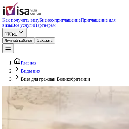
Как получить визу
Бизнес-приглашение
Приглашение для
визы
Все услуги
Партнёрам
🇷🇺
RU
Личный кабинет
Заказать
Главная
Виды виз
Виза для граждан Великобритании