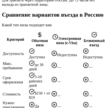
Для транзита через территорию России. До 72 часов без
выхода из транзитной зоны.
Сравнение вариантов въезда в Россию
Какой тип визы подходит вам
Электронная
Критерий
Обычная
Безвизовый
виза (e-Visa)
виза
въезд
Доступность
Недоступна
Доступна
Недоступна
Макс.
до 30
—
—
пребывание
дней
5-10
Срок
рабочих
—
—
оформления
дней
$150 + от
Стоимость
—
—
$19
Нужно
Да
—
—
приглашение