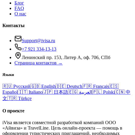
Блог
FAQ
О нас
Контакты
Support@ivisa.ru
+7 921 334-13-13
Ленинский пр. 153, Литер А, оф. 706, СПб
Страница контактов →
Языки
🇷🇺
Русский
🇬🇧
English
🇩🇪
Deutsch
🇫🇷
Français
🇪🇸
Español
🇮🇹
Italiano
🇯🇵
日本語
🇪🇬
العربية
🇵🇱
Polski
🇨🇳
中
文
🇹🇷
Türkçe
О проекте
iVisa является совместной разработкой компаний ООО
«Айвиза» и TravelLine. Цель онлайн-проекта — помощь в
оформлении туристических приглашений, необходимых