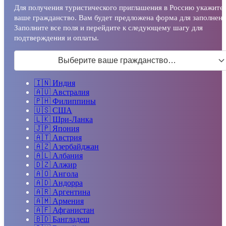
Для получения туристического приглашения в Россию укажите
ваше гражданство. Вам будет предложена форма для заполнени
Заполните все поля и перейдите к следующему шагу для
подтверждения и оплаты.
Выберите ваше гражданство…
🇮🇳
Индия
🇦🇺
Австралия
🇵🇭
Филиппины
🇺🇸
США
🇱🇰
Шри-Ланка
🇯🇵
Япония
🇦🇹
Австрия
🇦🇿
Азербайджан
🇦🇱
Албания
🇩🇿
Алжир
🇦🇴
Ангола
🇦🇩
Андорра
🇦🇷
Аргентина
🇦🇲
Армения
🇦🇫
Афганистан
🇧🇩
Бангладеш