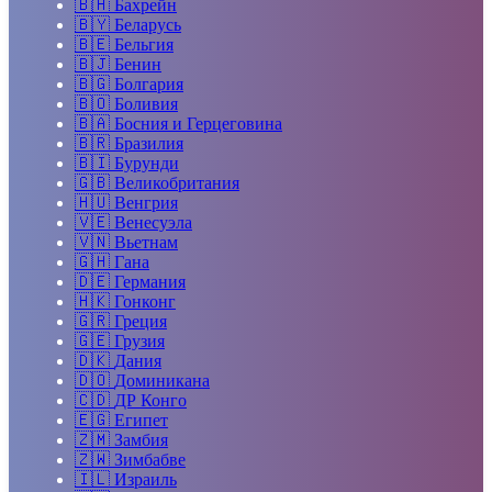
🇧🇭
Бахрейн
🇧🇾
Беларусь
🇧🇪
Бельгия
🇧🇯
Бенин
🇧🇬
Болгария
🇧🇴
Боливия
🇧🇦
Босния и Герцеговина
🇧🇷
Бразилия
🇧🇮
Бурунди
🇬🇧
Великобритания
🇭🇺
Венгрия
🇻🇪
Венесуэла
🇻🇳
Вьетнам
🇬🇭
Гана
🇩🇪
Германия
🇭🇰
Гонконг
🇬🇷
Греция
🇬🇪
Грузия
🇩🇰
Дания
🇩🇴
Доминикана
🇨🇩
ДР Конго
🇪🇬
Египет
🇿🇲
Замбия
🇿🇼
Зимбабве
🇮🇱
Израиль