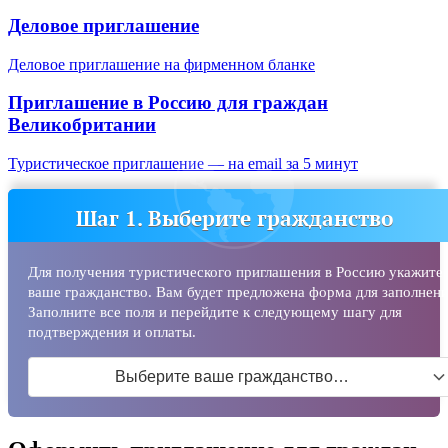
Деловое приглашение
Деловое приглашение на фирменном бланке
Приглашение в Россию для граждан
Великобритании
Туристическое приглашение — на email за 5 минут
Шаг 1. Выберите гражданство
Для получения туристического приглашения в Россию укажите
ваше гражданство. Вам будет предложена форма для заполнени
Заполните все поля и перейдите к следующему шагу для
подтверждения и оплаты.
Выберите ваше гражданство…