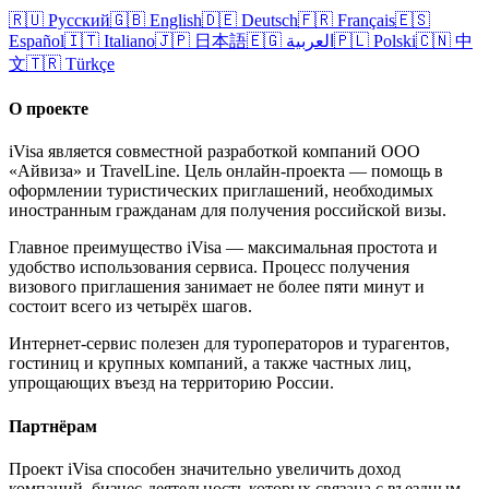
🇷🇺
Русский
🇬🇧
English
🇩🇪
Deutsch
🇫🇷
Français
🇪🇸
Español
🇮🇹
Italiano
🇯🇵
日本語
🇪🇬
العربية
🇵🇱
Polski
🇨🇳
中
文
🇹🇷
Türkçe
О проекте
iVisa является совместной разработкой компаний ООО
«Айвиза» и TravelLine. Цель онлайн-проекта — помощь в
оформлении туристических приглашений, необходимых
иностранным гражданам для получения российской визы.
Главное преимущество iVisa — максимальная простота и
удобство использования сервиса. Процесс получения
визового приглашения занимает не более пяти минут и
состоит всего из четырёх шагов.
Интернет-сервис полезен для туроператоров и турагентов,
гостиниц и крупных компаний, а также частных лиц,
упрощающих въезд на территорию России.
Партнёрам
Проект iVisa способен значительно увеличить доход
компаний, бизнес-деятельность которых связана с въездным