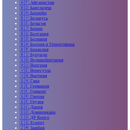
🇦🇫
Афганистан
🇧🇩
Бангладеш
🇧🇭
Бахрейн
🇧🇾
Беларусь
🇧🇪
Бельгия
🇧🇯
Бенин
🇧🇬
Болгария
🇧🇴
Боливия
🇧🇦
Босния и Герцеговина
🇧🇷
Бразилия
🇧🇮
Бурунди
🇬🇧
Великобритания
🇭🇺
Венгрия
🇻🇪
Венесуэла
🇻🇳
Вьетнам
🇬🇭
Гана
🇩🇪
Германия
🇭🇰
Гонконг
🇬🇷
Греция
🇬🇪
Грузия
🇩🇰
Дания
🇩🇴
Доминикана
🇨🇩
ДР Конго
🇪🇬
Египет
🇿🇲
Замбия