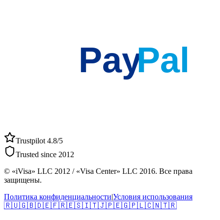
Pay
Pal
Trustpilot 4.8/5
Trusted since 2012
© «iVisa» LLC 2012 / «Visa Center» LLC 2016. Все права
защищены.
Политика конфиденциальности
|
Условия использования
🇷🇺
🇬🇧
🇩🇪
🇫🇷
🇪🇸
🇮🇹
🇯🇵
🇪🇬
🇵🇱
🇨🇳
🇹🇷