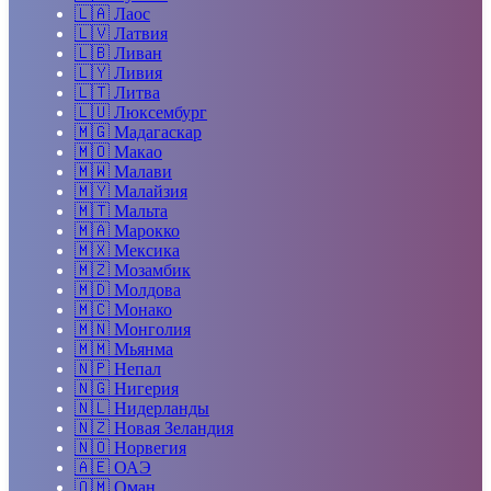
🇱🇦
Лаос
🇱🇻
Латвия
🇱🇧
Ливан
🇱🇾
Ливия
🇱🇹
Литва
🇱🇺
Люксембург
🇲🇬
Мадагаскар
🇲🇴
Макао
🇲🇼
Малави
🇲🇾
Малайзия
🇲🇹
Мальта
🇲🇦
Марокко
🇲🇽
Мексика
🇲🇿
Мозамбик
🇲🇩
Молдова
🇲🇨
Монако
🇲🇳
Монголия
🇲🇲
Мьянма
🇳🇵
Непал
🇳🇬
Нигерия
🇳🇱
Нидерланды
🇳🇿
Новая Зеландия
🇳🇴
Норвегия
🇦🇪
ОАЭ
🇴🇲
Оман