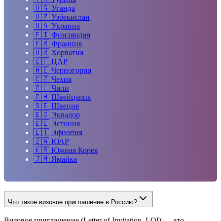
🇺🇬
Уганда
🇺🇿
Узбекистан
🇺🇦
Украина
🇫🇮
Финляндия
🇫🇷
Франция
🇭🇷
Хорватия
🇨🇫
ЦАР
🇲🇪
Черногория
🇨🇿
Чехия
🇨🇱
Чили
🇨🇭
Швейцария
🇸🇪
Швеция
🇪🇨
Эквадор
🇪🇪
Эстония
🇪🇹
Эфиопия
🇿🇦
ЮАР
🇰🇷
Южная Корея
🇯🇲
Ямайка
Что такое визовое приглашение в Россию?
Визовое приглашение (Letter of Invitation, LOI) — это