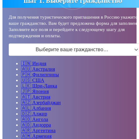
Шаг 1. Выберите гражданство
Для получения туристического приглашения в Россию укажите
ваше гражданство. Вам будет предложена форма для заполнени
Заполните все поля и перейдите к следующему шагу для
подтверждения и оплаты.
Выберите ваше гражданство…
🇮🇳
Индия
🇦🇺
Австралия
🇵🇭
Филиппины
🇺🇸
США
🇱🇰
Шри-Ланка
🇯🇵
Япония
🇦🇹
Австрия
🇦🇿
Азербайджан
🇦🇱
Албания
🇩🇿
Алжир
🇦🇴
Ангола
🇦🇩
Андорра
🇦🇷
Аргентина
🇦🇲
Армения