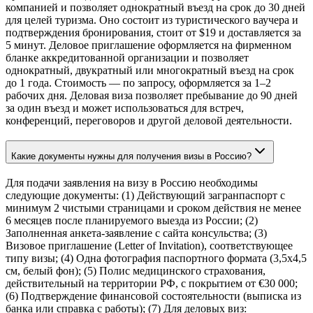
компанией и позволяет однократный въезд на срок до 30 дней
для целей туризма. Оно состоит из туристического ваучера и
подтверждения бронирования, стоит от $19 и доставляется за
5 минут. Деловое приглашение оформляется на фирменном
бланке аккредитованной организации и позволяет
однократный, двукратный или многократный въезд на срок
до 1 года. Стоимость — по запросу, оформляется за 1–2
рабочих дня. Деловая виза позволяет пребывание до 90 дней
за один въезд и может использоваться для встреч,
конференций, переговоров и другой деловой деятельности.
Какие документы нужны для получения визы в Россию?
Для подачи заявления на визу в Россию необходимы
следующие документы: (1) Действующий загранпаспорт с
минимум 2 чистыми страницами и сроком действия не менее
6 месяцев после планируемого выезда из России; (2)
Заполненная анкета-заявление с сайта консульства; (3)
Визовое приглашение (Letter of Invitation), соответствующее
типу визы; (4) Одна фотография паспортного формата (3,5x4,5
см, белый фон); (5) Полис медицинского страхования,
действительный на территории РФ, с покрытием от €30 000;
(6) Подтверждение финансовой состоятельности (выписка из
банка или справка с работы); (7) Для деловых виз: