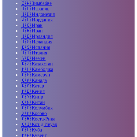
🇿🇼
Зимбабве
🇮🇱
Израиль
🇮🇩
Индонезия
🇯🇴
Иордания
🇮🇶
Ирак
🇮🇷
Иран
🇮🇪
Ирландия
🇮🇸
Исландия
🇪🇸
Испания
🇮🇹
Италия
🇾🇪
Йемен
🇰🇿
Казахстан
🇰🇭
Камбоджа
🇨🇲
Камерун
🇨🇦
Канада
🇶🇦
Катар
🇰🇪
Кения
🇨🇾
Кипр
🇨🇳
Китай
🇨🇴
Колумбия
🇽🇰
Косово
🇨🇷
Коста-Рика
🇨🇮
Кот-д'Ивуар
🇨🇺
Куба
🇰🇼
Кувейт