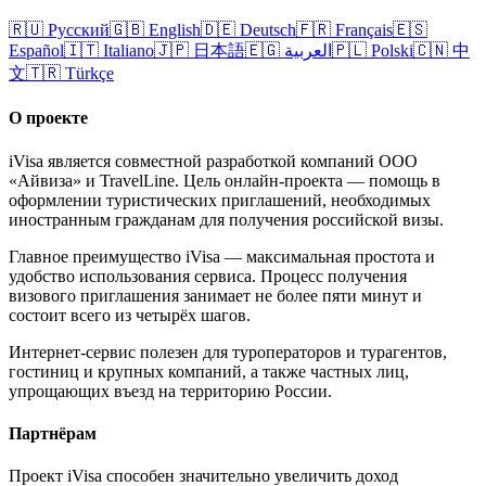
🇷🇺
Русский
🇬🇧
English
🇩🇪
Deutsch
🇫🇷
Français
🇪🇸
Español
🇮🇹
Italiano
🇯🇵
日本語
🇪🇬
العربية
🇵🇱
Polski
🇨🇳
中
文
🇹🇷
Türkçe
О проекте
iVisa является совместной разработкой компаний ООО
«Айвиза» и TravelLine. Цель онлайн-проекта — помощь в
оформлении туристических приглашений, необходимых
иностранным гражданам для получения российской визы.
Главное преимущество iVisa — максимальная простота и
удобство использования сервиса. Процесс получения
визового приглашения занимает не более пяти минут и
состоит всего из четырёх шагов.
Интернет-сервис полезен для туроператоров и турагентов,
гостиниц и крупных компаний, а также частных лиц,
упрощающих въезд на территорию России.
Партнёрам
Проект iVisa способен значительно увеличить доход