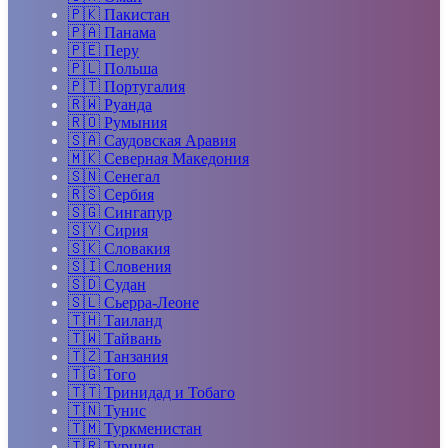
🇵🇰
Пакистан
🇵🇦
Панама
🇵🇪
Перу
🇵🇱
Польша
🇵🇹
Португалия
🇷🇼
Руанда
🇷🇴
Румыния
🇸🇦
Саудовская Аравия
🇲🇰
Северная Македония
🇸🇳
Сенегал
🇷🇸
Сербия
🇸🇬
Сингапур
🇸🇾
Сирия
🇸🇰
Словакия
🇸🇮
Словения
🇸🇩
Судан
🇸🇱
Сьерра-Леоне
🇹🇭
Таиланд
🇹🇼
Тайвань
🇹🇿
Танзания
🇹🇬
Того
🇹🇹
Тринидад и Тобаго
🇹🇳
Тунис
🇹🇲
Туркменистан
🇹🇷
Турция