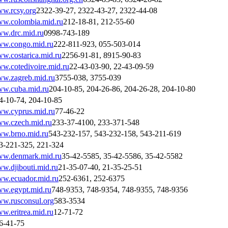
w.rcsy.org
2322-39-27, 2322-43-27, 2322-44-08
w.colombia.mid.ru
212-18-81, 212-55-60
w.drc.mid.ru
0998-743-189
w.congo.mid.ru
222-811-923, 055-503-014
w.costarica.mid.ru
2256-91-81, 8915-90-83
w.cotedivoire.mid.ru
22-43-03-90, 22-43-09-59
w.zagreb.mid.ru
3755-038, 3755-039
w.cuba.mid.ru
204-10-85, 204-26-86, 204-26-28, 204-10-80
4-10-74, 204-10-85
w.cyprus.mid.ru
77-46-22
w.czech.mid.ru
233-37-4100, 233-371-548
w.brno.mid.ru
543-232-157, 543-232-158, 543-211-619
3-221-325, 221-324
w.denmark.mid.ru
35-42-5585, 35-42-5586, 35-42-5582
w.djibouti.mid.ru
21-35-07-40, 21-35-25-51
w.ecuador.mid.ru
252-6361, 252-6375
w.egypt.mid.ru
748-9353, 748-9354, 748-9355, 748-9356
w.rusconsul.org
583-3534
w.eritrea.mid.ru
12-71-72
6-41-75