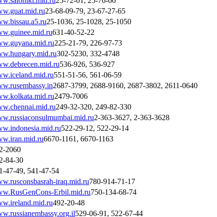
w.saloniki.mid.ru
25-72-01, 25-76-66
w.guat.mid.ru
23-68-09-79, 23-67-27-65
w.bissau.a5.ru
25-1036, 25-1028, 25-1050
w.guinee.mid.ru
631-40-52-22
w.guyana.mid.ru
225-21-79, 226-97-73
w.hungary.mid.ru
302-5230, 332-4748
w.debrecen.mid.ru
536-926, 536-927
w.iceland.mid.ru
551-51-56, 561-06-59
w.rusembassy.in
2687-3799, 2688-9160, 2687-3802, 2611-0640
w.kolkata.mid.ru
2479-7006
w.chennai.mid.ru
249-32-320, 249-82-330
w.russiaconsulmumbai.mid.ru
2-363-3627, 2-363-3628
w.indonesia.mid.ru
522-29-12, 522-29-14
w.iran.mid.ru
6670-1161, 6670-1163
2-2060
2-84-30
1-47-49, 541-47-54
w.rusconsbasrah-iraq.mid.ru
780-914-71-17
w.RusGenCons-Erbil.mid.ru
750-134-68-74
w.ireland.mid.ru
492-20-48
w.russianembassy.org.il
529-06-91, 522-67-44