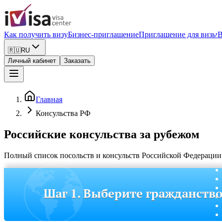
Как получить визу
Бизнес-приглашение
Приглашение для визы
В
🇷🇺
RU
Личный кабинет
Заказать
Главная
Консульства РФ
Российские консульства за рубежом
Полный список посольств и консульств Российской Федерации п
Шаг 1. Выберите гражданств