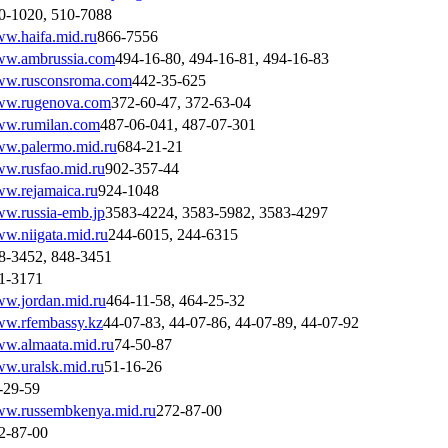
0-1020, 510-7088
w.haifa.mid.ru
866-7556
w.ambrussia.com
494-16-80, 494-16-81, 494-16-83
w.rusconsroma.com
442-35-625
w.rugenova.com
372-60-47, 372-63-04
w.rumilan.com
487-06-041, 487-07-301
w.palermo.mid.ru
684-21-21
w.rusfao.mid.ru
902-357-44
w.rejamaica.ru
924-1048
w.russia-emb.jp
3583-4224, 3583-5982, 3583-4297
w.niigata.mid.ru
244-6015, 244-6315
8-3452, 848-3451
1-3171
w.jordan.mid.ru
464-11-58, 464-25-32
w.rfembassy.kz
44-07-83, 44-07-86, 44-07-89, 44-07-92
w.almaata.mid.ru
74-50-87
w.uralsk.mid.ru
51-16-26
-29-59
w.russembkenya.mid.ru
272-87-00
2-87-00