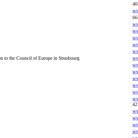
40
ww
66
ww
ww
ww
ww
ww
n to the Council of Europe in Strasbourg
ww
ww
ww
ww
ww
ww
ww
42
ww
ww
ww
ww