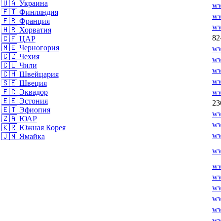
🇺🇦
Украина
ww
🇫🇮
Финляндия
ww
🇫🇷
Франция
ww
🇭🇷
Хорватия
82
🇨🇫
ЦАР
🇲🇪
Черногория
ww
🇨🇿
Чехия
ww
🇨🇱
Чили
ww
🇨🇭
Швейцария
ww
🇸🇪
Швеция
ww
🇪🇨
Эквадор
🇪🇪
Эстония
23
🇪🇹
Эфиопия
ww
🇿🇦
ЮАР
ww
🇰🇷
Южная Корея
ww
🇯🇲
Ямайка
ww
ww
ww
ww
ww
ww
ww