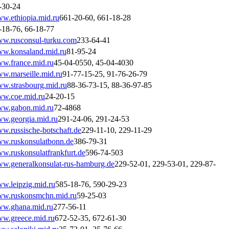
-30-24
w.ethiopia.mid.ru
661-20-60, 661-18-28
-18-76, 66-18-77
w.rusconsul-turku.com
233-64-41
w.konsaland.mid.ru
81-95-24
w.france.mid.ru
45-04-0550, 45-04-4030
w.marseille.mid.ru
91-77-15-25, 91-76-26-79
w.strasbourg.mid.ru
88-36-73-15, 88-36-97-85
w.coe.mid.ru
24-20-15
w.gabon.mid.ru
72-4868
w.georgia.mid.ru
291-24-06, 291-24-53
w.russische-botschaft.de
229-11-10, 229-11-29
w.ruskonsulatbonn.de
386-79-31
w.ruskonsulatfrankfurt.de
596-74-503
w.generalkonsulat-rus-hamburg.de
229-52-01, 229-53-01, 229-87-
w.leipzig.mid.ru
585-18-76, 590-29-23
w.ruskonsmchn.mid.ru
59-25-03
w.ghana.mid.ru
277-56-11
w.greece.mid.ru
672-52-35, 672-61-30