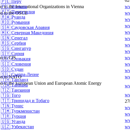
62
🇵🇪
Перу
n to the International Organizations in Vienna
ww
🇵🇱
Польша
🇵🇹
Португалия
ion to the OSCE
ww
🇷🇼
Руанда
ww
🇷🇴
Румыния
ww
🇸🇦
Саудовская Аравия
ww
🇲🇰
Северная Македония
🇸🇳
Сенегал
ww
🇷🇸
Сербия
ww
🇸🇬
Сингапур
ww
🇸🇾
Сирия
on to CIS
ww
🇸🇰
Словакия
ww
🇸🇮
Словения
🇸🇩
Судан
ww
🇸🇱
Сьерра-Леоне
ion to NATO
ww
🇹🇭
Таиланд
ion to the European Union and European Atomic Energy
🇹🇼
Тайвань
ww
🇹🇿
Танзания
ww
🇹🇬
Того
🇹🇹
Тринидад и Тобаго
27
🇹🇳
Тунис
ww
🇹🇲
Туркменистан
ww
🇹🇷
Турция
ww
🇺🇬
Уганда
ww
🇺🇿
Узбекистан