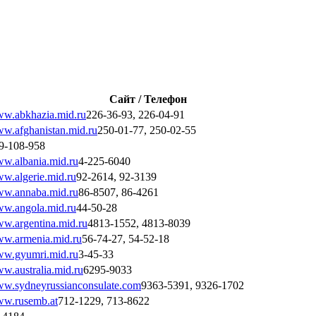
Сайт / Телефон
w.abkhazia.mid.ru
226-36-93, 226-04-91
w.afghanistan.mid.ru
250-01-77, 250-02-55
9-108-958
w.albania.mid.ru
4-225-6040
w.algerie.mid.ru
92-2614, 92-3139
w.annaba.mid.ru
86-8507, 86-4261
w.angola.mid.ru
44-50-28
w.argentina.mid.ru
4813-1552, 4813-8039
w.armenia.mid.ru
56-74-27, 54-52-18
w.gyumri.mid.ru
3-45-33
w.australia.mid.ru
6295-9033
w.sydneyrussianconsulate.com
9363-5391, 9326-1702
w.rusemb.at
712-1229, 713-8622