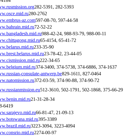
-4184
w.rusmission.org
282-5391, 282-5393
w.osce.mid.ru
280-2762
w.embrus-az.com
597-08-70, 597-44-58
w.bahrain.mid.ru
72-52-22
w.bangladesh.mid.ru
988-42-24, 988-93-79, 988-00-11
w.chittagong.mid.ru
65-4154, 65-41-72
w.belarus.mid.ru
233-35-90
w.brest.belarus.mid.ru
23-78-42, 23-44-05
w.cismission.mid.ru
222-34-65
w.belgium.mid.ru
374-3400, 374-5738, 374-6886, 374-1637
w.russian-consulate-antwerp.be
829-1611, 827-0464
w.natomission.ru
372-03-59, 374-90-88, 374-90-72
w.russianmission.eu
512-3610, 502-1791, 502-1868, 375-66-29
w.benin.mid.ru
21-31-28-34
8-6419
w.sarajevo.mid.ru
66-81-47, 21-09-13
w.botswana.mid.ru
395-3389
w.brazil.mid.ru
3223-3094, 3223-4094
w.consrio.mid.ru
2274-00-97