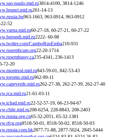
w.sao-paulo.mid.ru
3814-4100, 3814-1246
w.brunei.mid.ru
261-14-13
w.russia.bg
963-1663, 963-0914, 963-0912
-22-52
w.varna.mid.ru
60-27-18, 60-27-21, 60-27-22
w.burundi.mid.ru
2222- 60-98
w.twitter.com/CamboRusEmba
210-931
w.rusembcam.org
22-20-1714
w.rusembassy.ca
235-4341, 236-1413
6-72-20
w.montreal.mid.ru
843-59-01, 842-53-43
w.toronto.mid.ru
962-99-11
w.capeverde.mid.ru
262-27-38, 262-27-39, 262-27-40
w.rca.mid.ru
21-61-03-11
w.tchad.mid.ru
22-52-57-19, 66-23-94-67
w.chile.mid.ru
208-6254, 228-8843, 208-2403
w.russia.org.cn
65-32-2051, 65-32-1381
w.rfcg.org
8518-50-01, 8518-50-02, 8518-50-03
w.russia.com.hk
2877-71-88, 2877-5024, 2845-5444
w.rusconshanghai.org.cn
6324-83-83, 6324-26-82