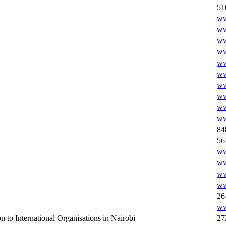
51
ww
ww
ww
ww
ww
ww
ww
ww
ww
ww
84
56
ww
ww
ww
ww
26
ww
 to International Organisations in Nairobi
27