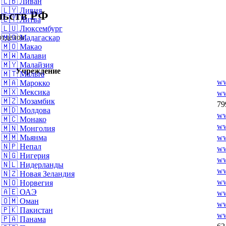
🇱🇧
Ливан
🇱🇾
Ливия
льств РФ
🇱🇹
Литва
🇱🇺
Люксембург
отделов.
🇲🇬
Мадагаскар
🇲🇴
Макао
🇲🇼
Малави
🇲🇾
Малайзия
Учреждение
🇲🇹
Мальта
ww
🇲🇦
Марокко
🇲🇽
Мексика
ww
🇲🇿
Мозамбик
79
🇲🇩
Молдова
ww
🇲🇨
Монако
ww
🇲🇳
Монголия
ww
🇲🇲
Мьянма
🇳🇵
Непал
ww
🇳🇬
Нигерия
ww
🇳🇱
Нидерланды
ww
🇳🇿
Новая Зеландия
ww
🇳🇴
Норвегия
🇦🇪
ОАЭ
ww
🇴🇲
Оман
ww
🇵🇰
Пакистан
ww
🇵🇦
Панама