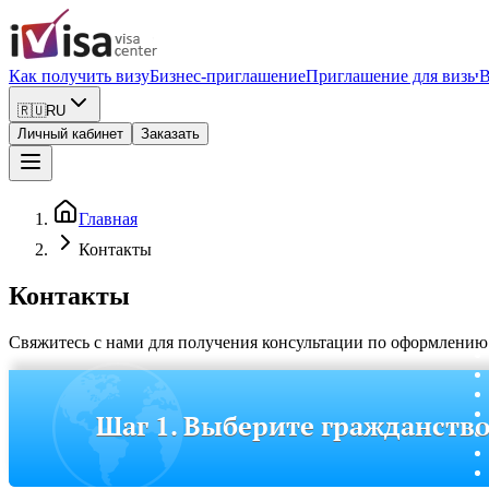
Как получить визу
Бизнес-приглашение
Приглашение для визы
В
🇷🇺
RU
Личный кабинет
Заказать
Главная
Контакты
Контакты
Свяжитесь с нами для получения консультации по оформлени
Шаг 1. Выберите гражданств