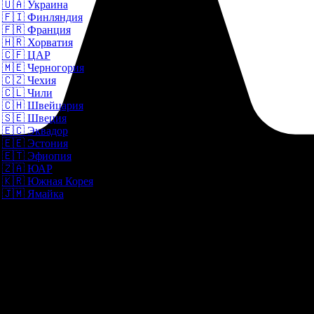
🇺🇦
Украина
🇫🇮
Финляндия
🇫🇷
Франция
🇭🇷
Хорватия
🇨🇫
ЦАР
🇲🇪
Черногория
🇨🇿
Чехия
🇨🇱
Чили
🇨🇭
Швейцария
🇸🇪
Швеция
🇪🇨
Эквадор
🇪🇪
Эстония
🇪🇹
Эфиопия
🇿🇦
ЮАР
🇰🇷
Южная Корея
🇯🇲
Ямайка