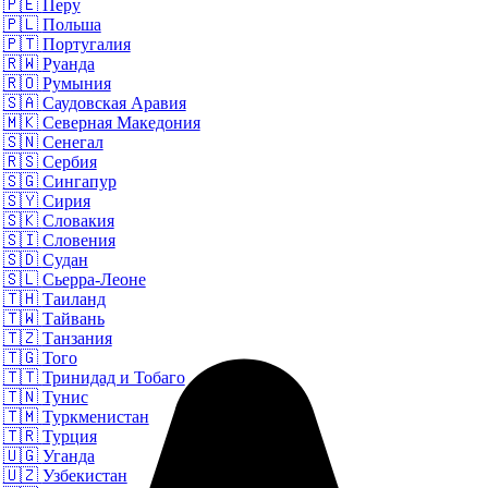
🇵🇪
Перу
🇵🇱
Польша
🇵🇹
Португалия
🇷🇼
Руанда
🇷🇴
Румыния
🇸🇦
Саудовская Аравия
🇲🇰
Северная Македония
🇸🇳
Сенегал
🇷🇸
Сербия
🇸🇬
Сингапур
🇸🇾
Сирия
🇸🇰
Словакия
🇸🇮
Словения
🇸🇩
Судан
🇸🇱
Сьерра-Леоне
🇹🇭
Таиланд
🇹🇼
Тайвань
🇹🇿
Танзания
🇹🇬
Того
🇹🇹
Тринидад и Тобаго
🇹🇳
Тунис
🇹🇲
Туркменистан
🇹🇷
Турция
🇺🇬
Уганда
🇺🇿
Узбекистан