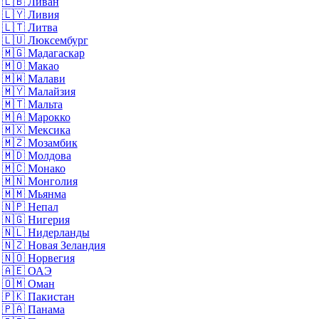
🇱🇧
Ливан
🇱🇾
Ливия
🇱🇹
Литва
🇱🇺
Люксембург
🇲🇬
Мадагаскар
🇲🇴
Макао
🇲🇼
Малави
🇲🇾
Малайзия
🇲🇹
Мальта
🇲🇦
Марокко
🇲🇽
Мексика
🇲🇿
Мозамбик
🇲🇩
Молдова
🇲🇨
Монако
🇲🇳
Монголия
🇲🇲
Мьянма
🇳🇵
Непал
🇳🇬
Нигерия
🇳🇱
Нидерланды
🇳🇿
Новая Зеландия
🇳🇴
Норвегия
🇦🇪
ОАЭ
🇴🇲
Оман
🇵🇰
Пакистан
🇵🇦
Панама