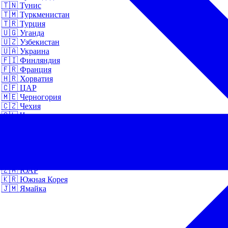
🇹🇳
Тунис
🇹🇲
Туркменистан
🇹🇷
Турция
🇺🇬
Уганда
🇺🇿
Узбекистан
🇺🇦
Украина
🇫🇮
Финляндия
🇫🇷
Франция
🇭🇷
Хорватия
🇨🇫
ЦАР
🇲🇪
Черногория
🇨🇿
Чехия
🇨🇱
Чили
🇨🇭
Швейцария
🇸🇪
Швеция
🇪🇨
Эквадор
🇪🇪
Эстония
🇪🇹
Эфиопия
🇿🇦
ЮАР
🇰🇷
Южная Корея
🇯🇲
Ямайка