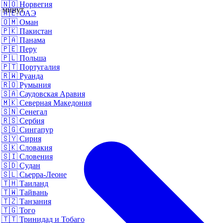
🇳🇴
Норвегия
 минут.
🇦🇪
ОАЭ
🇴🇲
Оман
🇵🇰
Пакистан
🇵🇦
Панама
🇵🇪
Перу
🇵🇱
Польша
🇵🇹
Португалия
🇷🇼
Руанда
🇷🇴
Румыния
🇸🇦
Саудовская Аравия
🇲🇰
Северная Македония
🇸🇳
Сенегал
🇷🇸
Сербия
🇸🇬
Сингапур
🇸🇾
Сирия
🇸🇰
Словакия
🇸🇮
Словения
🇸🇩
Судан
🇸🇱
Сьерра-Леоне
🇹🇭
Таиланд
🇹🇼
Тайвань
🇹🇿
Танзания
🇹🇬
Того
🇹🇹
Тринидад и Тобаго