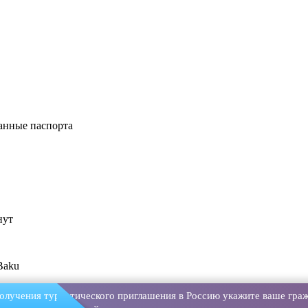
анные паспорта
нут
Baku
олучения туристического приглашения в Россию укажите ваше граж