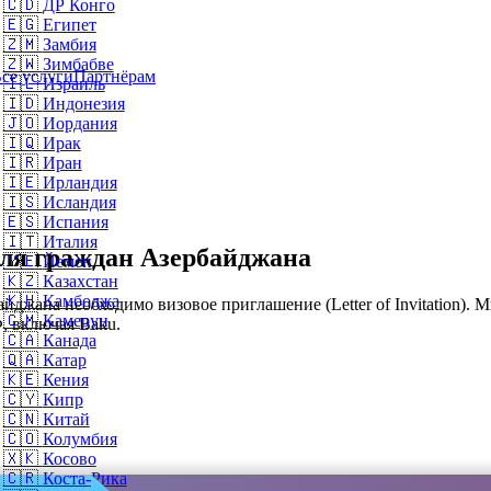
🇨🇩
ДР Конго
🇪🇬
Египет
🇿🇲
Замбия
🇿🇼
Зимбабве
се услуги
Партнёрам
🇮🇱
Израиль
🇮🇩
Индонезия
🇯🇴
Иордания
🇮🇶
Ирак
🇮🇷
Иран
🇮🇪
Ирландия
🇮🇸
Исландия
🇪🇸
Испания
🇮🇹
Италия
для граждан Азербайджана
🇾🇪
Йемен
🇰🇿
Казахстан
🇰🇭
Камбоджа
джана необходимо визовое приглашение (Letter of Invitation). 
🇨🇲
Камерун
, включая Baku.
🇨🇦
Канада
🇶🇦
Катар
🇰🇪
Кения
🇨🇾
Кипр
🇨🇳
Китай
🇨🇴
Колумбия
🇽🇰
Косово
🇨🇷
Коста-Рика