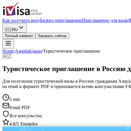
Как получить визу
Бизнес-приглашение
Приглашение для визы
В
🇷🇺
RU
Личный кабинет
Заказать сейчас
Home
/
Азербайджан
/
Туристическое приглашение
🇦🇿
Туристическое приглашение в Россию 
Для получения туристической визы в Россию гражданам Азербай
на email в формате PDF и принимается всеми консульствами РФ
5 min
Email PDF
Все консульства
4.8/5 Trustpilot