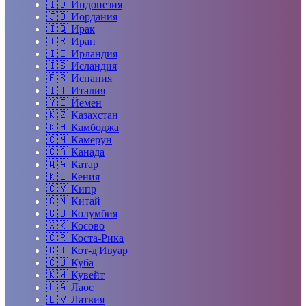
🇮🇩
Индонезия
🇯🇴
Иордания
🇮🇶
Ирак
🇮🇷
Иран
🇮🇪
Ирландия
🇮🇸
Исландия
🇪🇸
Испания
🇮🇹
Италия
🇾🇪
Йемен
🇰🇿
Казахстан
🇰🇭
Камбоджа
🇨🇲
Камерун
🇨🇦
Канада
🇶🇦
Катар
🇰🇪
Кения
🇨🇾
Кипр
🇨🇳
Китай
🇨🇴
Колумбия
🇽🇰
Косово
🇨🇷
Коста-Рика
🇨🇮
Кот-д'Ивуар
🇨🇺
Куба
🇰🇼
Кувейт
🇱🇦
Лаос
🇱🇻
Латвия