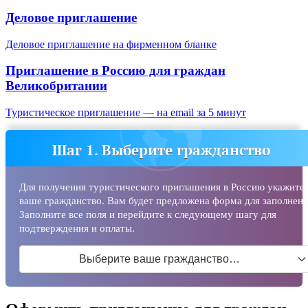
Деловое приглашение
Деловое приглашение на фирменном бланке
Приглашение в Россию для граждан
Великобритании
Туристическое приглашение — на email за 5 минут
Шаг 1. Выберите гражданство
Для получения туристического приглашения в Россию укажите
ваше гражданство. Вам будет предложена форма для заполнени
Заполните все поля и перейдите к следующему шагу для
подтверждения и оплаты.
Выберите ваше гражданство…