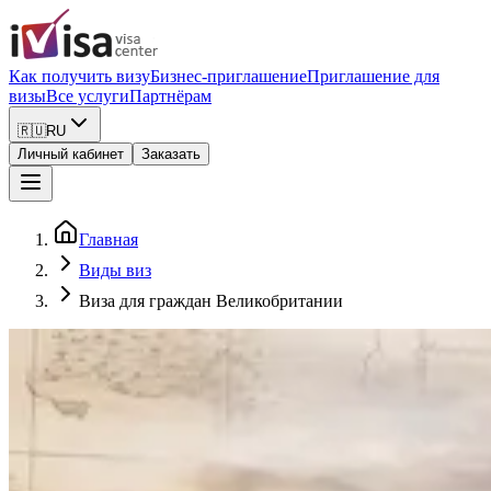
Как получить визу
Бизнес-приглашение
Приглашение для
визы
Все услуги
Партнёрам
🇷🇺
RU
Личный кабинет
Заказать
Главная
Виды виз
Виза для граждан Великобритании