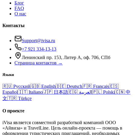
Блог
FAQ
О нас
Контакты
Support@ivisa.ru
+7 921 334-13-13
Ленинский пр. 153, Литер А, оф. 706, СПб
Страница контактов →
Языки
🇷🇺
Русский
🇬🇧
English
🇩🇪
Deutsch
🇫🇷
Français
🇪🇸
Español
🇮🇹
Italiano
🇯🇵
日本語
🇪🇬
العربية
🇵🇱
Polski
🇨🇳
中
文
🇹🇷
Türkçe
О проекте
iVisa является совместной разработкой компаний ООО
«Айвиза» и TravelLine. Цель онлайн-проекта — помощь в
оформлении туристических приглашений, необходимых