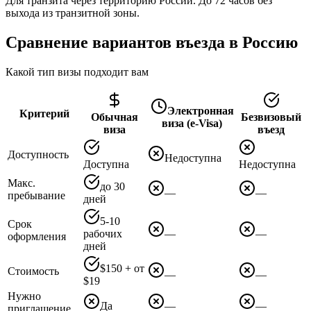
Для транзита через территорию России. До 72 часов без
выхода из транзитной зоны.
Сравнение вариантов въезда в Россию
Какой тип визы подходит вам
Электронная
Критерий
Обычная
Безвизовый
виза (e-Visa)
виза
въезд
Доступность
Недоступна
Доступна
Недоступна
Макс.
до 30
—
—
пребывание
дней
5-10
Срок
рабочих
—
—
оформления
дней
$150 + от
Стоимость
—
—
$19
Нужно
Да
—
—
приглашение