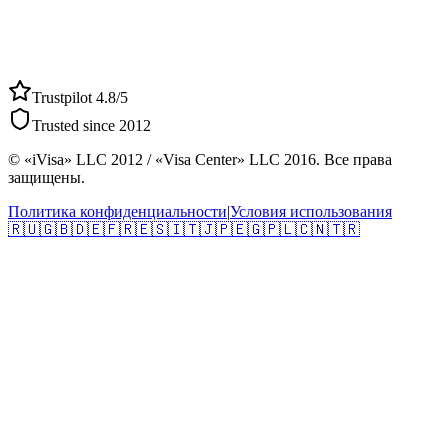
Trustpilot 4.8/5
Trusted since 2012
© «iVisa» LLC 2012 / «Visa Center» LLC 2016. Все права
защищены.
Политика конфиденциальности
|
Условия использования
🇷🇺
🇬🇧
🇩🇪
🇫🇷
🇪🇸
🇮🇹
🇯🇵
🇪🇬
🇵🇱
🇨🇳
🇹🇷