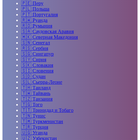
🇵🇪
Перу
🇵🇱
Польша
🇵🇹
Португалия
🇷🇼
Руанда
🇷🇴
Румыния
🇸🇦
Саудовская Аравия
🇲🇰
Северная Македония
🇸🇳
Сенегал
🇷🇸
Сербия
🇸🇬
Сингапур
🇸🇾
Сирия
🇸🇰
Словакия
🇸🇮
Словения
🇸🇩
Судан
🇸🇱
Сьерра-Леоне
🇹🇭
Таиланд
🇹🇼
Тайвань
🇹🇿
Танзания
🇹🇬
Того
🇹🇹
Тринидад и Тобаго
🇹🇳
Тунис
🇹🇲
Туркменистан
🇹🇷
Турция
🇺🇬
Уганда
🇺🇿
Узбекистан