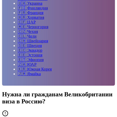
🇺🇦
Украина
🇫🇮
Финляндия
🇫🇷
Франция
🇭🇷
Хорватия
🇨🇫
ЦАР
🇲🇪
Черногория
🇨🇿
Чехия
🇨🇱
Чили
🇨🇭
Швейцария
🇸🇪
Швеция
🇪🇨
Эквадор
🇪🇪
Эстония
🇪🇹
Эфиопия
🇿🇦
ЮАР
🇰🇷
Южная Корея
🇯🇲
Ямайка
Нужна ли гражданам
Великобритании
виза в Россию?