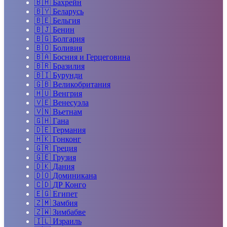
🇧🇭
Бахрейн
🇧🇾
Беларусь
🇧🇪
Бельгия
🇧🇯
Бенин
🇧🇬
Болгария
🇧🇴
Боливия
🇧🇦
Босния и Герцеговина
🇧🇷
Бразилия
🇧🇮
Бурунди
🇬🇧
Великобритания
🇭🇺
Венгрия
🇻🇪
Венесуэла
🇻🇳
Вьетнам
🇬🇭
Гана
🇩🇪
Германия
🇭🇰
Гонконг
🇬🇷
Греция
🇬🇪
Грузия
🇩🇰
Дания
🇩🇴
Доминикана
🇨🇩
ДР Конго
🇪🇬
Египет
🇿🇲
Замбия
🇿🇼
Зимбабве
🇮🇱
Израиль