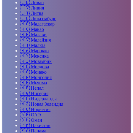
🇱🇧
Ливан
🇱🇾
Ливия
🇱🇹
Литва
🇱🇺
Люксембург
🇲🇬
Мадагаскар
🇲🇴
Макао
🇲🇼
Малави
🇲🇾
Малайзия
🇲🇹
Мальта
🇲🇦
Марокко
🇲🇽
Мексика
🇲🇿
Мозамбик
🇲🇩
Молдова
🇲🇨
Монако
🇲🇳
Монголия
🇲🇲
Мьянма
🇳🇵
Непал
🇳🇬
Нигерия
🇳🇱
Нидерланды
🇳🇿
Новая Зеландия
🇳🇴
Норвегия
🇦🇪
ОАЭ
🇴🇲
Оман
🇵🇰
Пакистан
🇵🇦
Панама