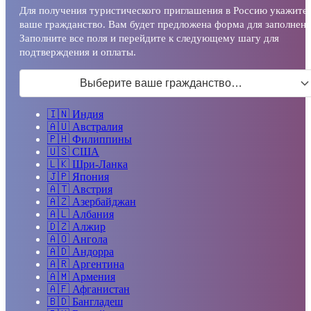
Для получения туристического приглашения в Россию укажите
ваше гражданство. Вам будет предложена форма для заполнени
Заполните все поля и перейдите к следующему шагу для
подтверждения и оплаты.
Выберите ваше гражданство…
🇮🇳
Индия
🇦🇺
Австралия
🇵🇭
Филиппины
🇺🇸
США
🇱🇰
Шри-Ланка
🇯🇵
Япония
🇦🇹
Австрия
🇦🇿
Азербайджан
🇦🇱
Албания
🇩🇿
Алжир
🇦🇴
Ангола
🇦🇩
Андорра
🇦🇷
Аргентина
🇦🇲
Армения
🇦🇫
Афганистан
🇧🇩
Бангладеш