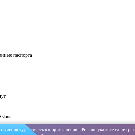
анные паспорта
нут
Astana
олучения туристического приглашения в Россию укажите ваше граж