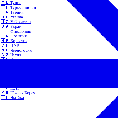
🇹🇳
Тунис
🇹🇲
Туркменистан
🇹🇷
Турция
🇺🇬
Уганда
🇺🇿
Узбекистан
🇺🇦
Украина
🇫🇮
Финляндия
🇫🇷
Франция
🇭🇷
Хорватия
🇨🇫
ЦАР
🇲🇪
Черногория
🇨🇿
Чехия
🇨🇱
Чили
🇨🇭
Швейцария
🇸🇪
Швеция
🇪🇨
Эквадор
🇪🇪
Эстония
🇪🇹
Эфиопия
🇿🇦
ЮАР
🇰🇷
Южная Корея
🇯🇲
Ямайка