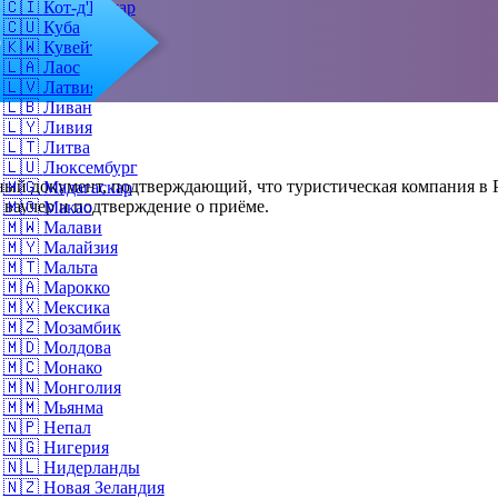
🇨🇮
Кот-д'Ивуар
🇨🇺
Куба
о
🇰🇼
Кувейт
🇱🇦
Лаос
🇱🇻
Латвия
🇱🇧
Ливан
🇱🇾
Ливия
🇱🇹
Литва
🇱🇺
Люксембург
ый документ, подтверждающий, что туристическая компания в Р
🇲🇬
Мадагаскар
 ваучер и подтверждение о приёме.
🇲🇴
Макао
🇲🇼
Малави
🇲🇾
Малайзия
🇲🇹
Мальта
🇲🇦
Марокко
🇲🇽
Мексика
🇲🇿
Мозамбик
🇲🇩
Молдова
🇲🇨
Монако
🇲🇳
Монголия
🇲🇲
Мьянма
🇳🇵
Непал
🇳🇬
Нигерия
🇳🇱
Нидерланды
🇳🇿
Новая Зеландия