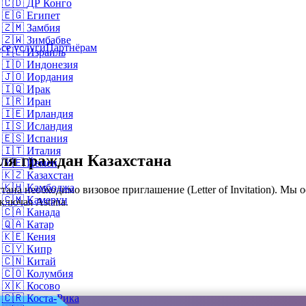
🇨🇩
ДР Конго
🇪🇬
Египет
🇿🇲
Замбия
🇿🇼
Зимбабве
се услуги
Партнёрам
🇮🇱
Израиль
🇮🇩
Индонезия
🇯🇴
Иордания
🇮🇶
Ирак
🇮🇷
Иран
🇮🇪
Ирландия
🇮🇸
Исландия
🇪🇸
Испания
🇮🇹
Италия
ля граждан Казахстана
🇾🇪
Йемен
🇰🇿
Казахстан
🇰🇭
Камбоджа
ана необходимо визовое приглашение (Letter of Invitation). Мы
🇨🇲
Камерун
ключая Astana.
🇨🇦
Канада
🇶🇦
Катар
🇰🇪
Кения
🇨🇾
Кипр
🇨🇳
Китай
🇨🇴
Колумбия
🇽🇰
Косово
🇨🇷
Коста-Рика