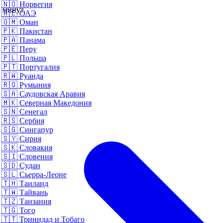
🇳🇴
Норвегия
 минут.
🇦🇪
ОАЭ
🇴🇲
Оман
🇵🇰
Пакистан
🇵🇦
Панама
🇵🇪
Перу
🇵🇱
Польша
🇵🇹
Португалия
🇷🇼
Руанда
🇷🇴
Румыния
🇸🇦
Саудовская Аравия
🇲🇰
Северная Македония
🇸🇳
Сенегал
🇷🇸
Сербия
🇸🇬
Сингапур
🇸🇾
Сирия
🇸🇰
Словакия
🇸🇮
Словения
🇸🇩
Судан
🇸🇱
Сьерра-Леоне
🇹🇭
Таиланд
🇹🇼
Тайвань
🇹🇿
Танзания
🇹🇬
Того
🇹🇹
Тринидад и Тобаго