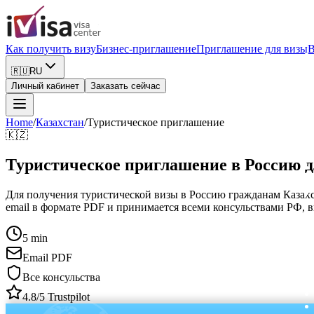
Как получить визу
Бизнес-приглашение
Приглашение для визы
В
🇷🇺
RU
Личный кабинет
Заказать сейчас
Home
/
Казахстан
/
Туристическое приглашение
🇰🇿
Туристическое приглашение в Россию д
Для получения туристической визы в Россию гражданам Казахст
email в формате PDF и принимается всеми консульствами РФ, в
5 min
Email PDF
Все консульства
4.8/5 Trustpilot