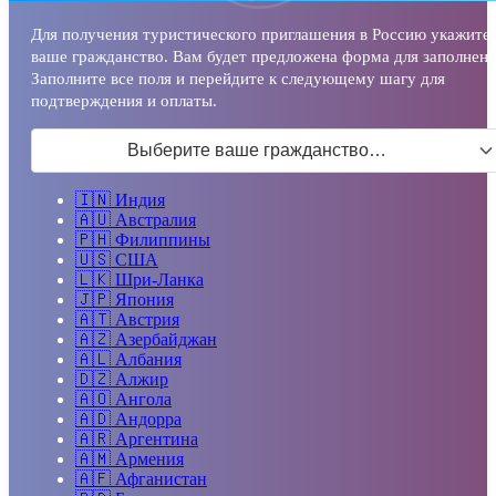
Для получения туристического приглашения в Россию укажите
ваше гражданство. Вам будет предложена форма для заполнени
Заполните все поля и перейдите к следующему шагу для
подтверждения и оплаты.
Выберите ваше гражданство…
🇮🇳
Индия
🇦🇺
Австралия
🇵🇭
Филиппины
🇺🇸
США
🇱🇰
Шри-Ланка
🇯🇵
Япония
🇦🇹
Австрия
🇦🇿
Азербайджан
🇦🇱
Албания
🇩🇿
Алжир
🇦🇴
Ангола
🇦🇩
Андорра
🇦🇷
Аргентина
🇦🇲
Армения
🇦🇫
Афганистан