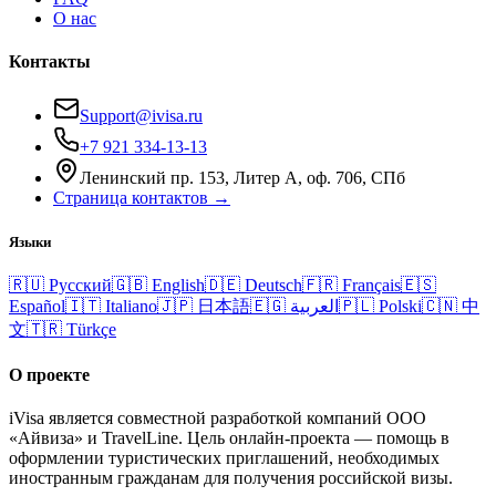
О нас
Контакты
Support@ivisa.ru
+7 921 334-13-13
Ленинский пр. 153, Литер А, оф. 706, СПб
Страница контактов →
Языки
🇷🇺
Русский
🇬🇧
English
🇩🇪
Deutsch
🇫🇷
Français
🇪🇸
Español
🇮🇹
Italiano
🇯🇵
日本語
🇪🇬
العربية
🇵🇱
Polski
🇨🇳
中
文
🇹🇷
Türkçe
О проекте
iVisa является совместной разработкой компаний ООО
«Айвиза» и TravelLine. Цель онлайн-проекта — помощь в
оформлении туристических приглашений, необходимых
иностранным гражданам для получения российской визы.