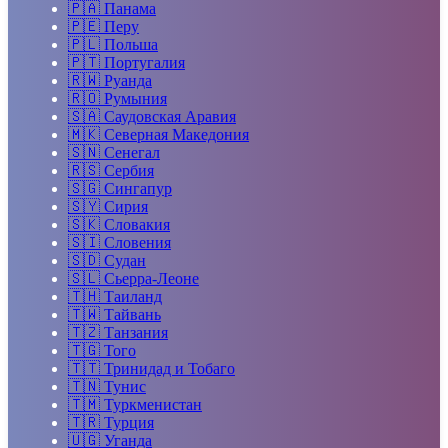
🇵🇦
Панама
🇵🇪
Перу
🇵🇱
Польша
🇵🇹
Португалия
🇷🇼
Руанда
🇷🇴
Румыния
🇸🇦
Саудовская Аравия
🇲🇰
Северная Македония
🇸🇳
Сенегал
🇷🇸
Сербия
🇸🇬
Сингапур
🇸🇾
Сирия
🇸🇰
Словакия
🇸🇮
Словения
🇸🇩
Судан
🇸🇱
Сьерра-Леоне
🇹🇭
Таиланд
🇹🇼
Тайвань
🇹🇿
Танзания
🇹🇬
Того
🇹🇹
Тринидад и Тобаго
🇹🇳
Тунис
🇹🇲
Туркменистан
🇹🇷
Турция
🇺🇬
Уганда