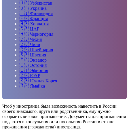
🇺🇿
Узбекистан
🇺🇦
Украина
🇫🇮
Финляндия
🇫🇷
Франция
🇭🇷
Хорватия
🇨🇫
ЦАР
🇲🇪
Черногория
🇨🇿
Чехия
🇨🇱
Чили
🇨🇭
Швейцария
🇸🇪
Швеция
🇪🇨
Эквадор
🇪🇪
Эстония
🇪🇹
Эфиопия
🇿🇦
ЮАР
🇰🇷
Южная Корея
🇯🇲
Ямайка
Чтоб у иностранца была возможность навестить в России
своего знакомого, друга или родственника, ему нужно
оформить визовое приглашение. Документы для приглашения
подаются в консульство или посольство России в стране
проживания (гражданства) иностранца.