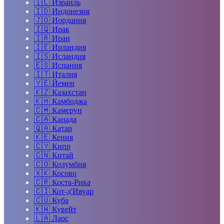
🇮🇱
Израиль
🇮🇩
Индонезия
🇯🇴
Иордания
🇮🇶
Ирак
🇮🇷
Иран
🇮🇪
Ирландия
🇮🇸
Исландия
🇪🇸
Испания
🇮🇹
Италия
🇾🇪
Йемен
🇰🇿
Казахстан
🇰🇭
Камбоджа
🇨🇲
Камерун
🇨🇦
Канада
🇶🇦
Катар
🇰🇪
Кения
🇨🇾
Кипр
🇨🇳
Китай
🇨🇴
Колумбия
🇽🇰
Косово
🇨🇷
Коста-Рика
🇨🇮
Кот-д'Ивуар
🇨🇺
Куба
🇰🇼
Кувейт
🇱🇦
Лаос