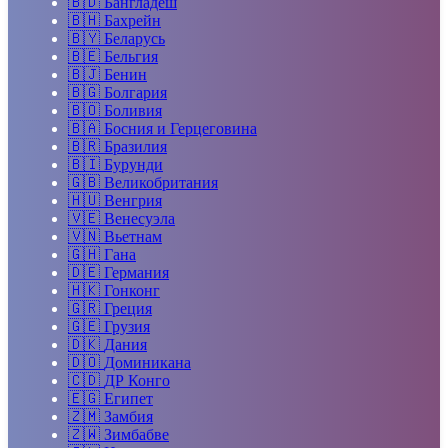
🇧🇩
Бангладеш
🇧🇭
Бахрейн
🇧🇾
Беларусь
🇧🇪
Бельгия
🇧🇯
Бенин
🇧🇬
Болгария
🇧🇴
Боливия
🇧🇦
Босния и Герцеговина
🇧🇷
Бразилия
🇧🇮
Бурунди
🇬🇧
Великобритания
🇭🇺
Венгрия
🇻🇪
Венесуэла
🇻🇳
Вьетнам
🇬🇭
Гана
🇩🇪
Германия
🇭🇰
Гонконг
🇬🇷
Греция
🇬🇪
Грузия
🇩🇰
Дания
🇩🇴
Доминикана
🇨🇩
ДР Конго
🇪🇬
Египет
🇿🇲
Замбия
🇿🇼
Зимбабве