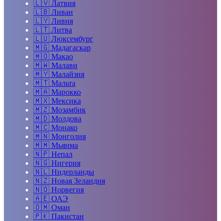
🇱🇻
Латвия
🇱🇧
Ливан
🇱🇾
Ливия
🇱🇹
Литва
🇱🇺
Люксембург
🇲🇬
Мадагаскар
🇲🇴
Макао
🇲🇼
Малави
🇲🇾
Малайзия
🇲🇹
Мальта
🇲🇦
Марокко
🇲🇽
Мексика
🇲🇿
Мозамбик
🇲🇩
Молдова
🇲🇨
Монако
🇲🇳
Монголия
🇲🇲
Мьянма
🇳🇵
Непал
🇳🇬
Нигерия
🇳🇱
Нидерланды
🇳🇿
Новая Зеландия
🇳🇴
Норвегия
🇦🇪
ОАЭ
🇴🇲
Оман
🇵🇰
Пакистан