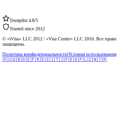
Trustpilot 4.8/5
Trusted since 2012
© «iVisa» LLC 2012 / «Visa Center» LLC 2016. Все права
защищены.
Политика конфиденциальности
|
Условия использования
🇷🇺
🇬🇧
🇩🇪
🇫🇷
🇪🇸
🇮🇹
🇯🇵
🇪🇬
🇵🇱
🇨🇳
🇹🇷