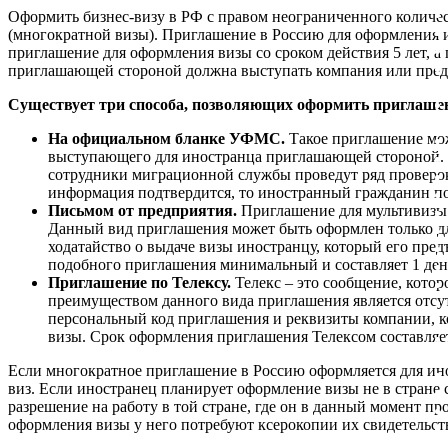
Оформить бизнес-визу в РФ с правом неограниченного количест
(многократной визы). Приглашение в Россию для оформления и
приглашение для оформления визы со сроком действия 5 лет, 
приглашающей стороной должна выступать компания или пре
Существует три способа, позволяющих оформить приглашен
На официальном бланке УФМС.
Такое приглашение мо
выступающего для иностранца приглашающей стороной. 
сотрудники миграционной службы проведут ряд проверок
информация подтвердится, то иностранный гражданин п
Письмом от предприятия.
Приглашение для мультивизы 
Данный вид приглашения может быть оформлен только д
ходатайство о выдаче визы иностранцу, который его пред
подобного приглашения минимальный и составляет 1 ден
Приглашение по Телексу.
Телекс – это сообщение, кото
преимуществом данного вида приглашения является отсу
персональный код приглашения и реквизиты компании, к
визы. Срок оформления приглашения Телексом составляет
Если многократное приглашение в Россию оформляется для ин
виз. Если иностранец планирует оформление визы не в стране с
разрешение на работу в той стране, где он в данный момент пр
оформления визы у него потребуют ксерокопии их свидетельст