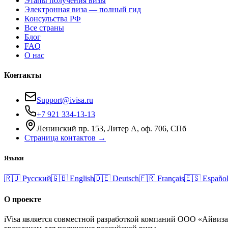
Этапы получения визы
Электронная виза — полный гид
Консульства РФ
Все страны
Блог
FAQ
О нас
Контакты
Support@ivisa.ru
+7 921 334-13-13
Ленинский пр. 153, Литер А, оф. 706, СПб
Страница контактов →
Языки
🇷🇺
Русский
🇬🇧
English
🇩🇪
Deutsch
🇫🇷
Français
🇪🇸
Españo
О проекте
iVisa является совместной разработкой компаний ООО «Айвиз