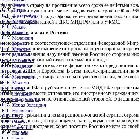
🇱🇾
Ливия
ва въездов в страну на протяжение всего срока её действия во
🇱🇹
Литва
ностранцами мультивизы может выдаваться на срок от 90 до 36
🇱🇺
Люксембург
а граждане США на 3 года. Оформление приглашения такого типа
🇲🇬
Мадагаскар
дприятие с аккредитацией в ДКС МИД РФ или в УФМС.
🇲🇴
Макао
ие для мультивизы в Россию:
🇲🇼
Малави
🇲🇾
Малайзия
жно оформить в соответствующем отделении Федеральной Мигр
🇲🇹
Мальта
Чтоб получить приглашение от приглашающей стороны потребует
🇲🇦
Марокко
 на предмет наличия нарушений законов России со стороны инос
🇲🇽
Мексика
олучит мотивированный отказ в письменном виде.
🇲🇿
Мозамбик
в Россию может быть выдано в форме письма от предприятия или
🇲🇩
Молдова
ля граждан США и Евросоюза. В этом письме-приглашении на о
🇲🇨
Монако
ъявит. Письмо будет направлено в консульство России, через кот
🇲🇳
Монголия
ь.
🇲🇲
Мьянма
рое консульство РФ за рубежом получает от МИД РФ через спец
🇳🇵
Непал
тствие необходимости отправлять его иностранному гражданину
🇳🇬
Нигерия
оторая выступает для него приглашающей стороной. Эти данные
🇳🇱
Нидерланды
 14 дней.
🇳🇿
Новая Зеландия
🇳🇴
Норвегия
остранного гражданина из миграционно-опасной страны, огромн
🇦🇪
ОАЭ
воего гражданства, то при подаче пакета документов на визу, е
🇴🇲
Оман
оживает. Если иностранец хочет посетить Россию вместе со своей
🇵🇰
Пакистан
в о рождении.
🇵🇦
Панама
🇵🇪
Перу