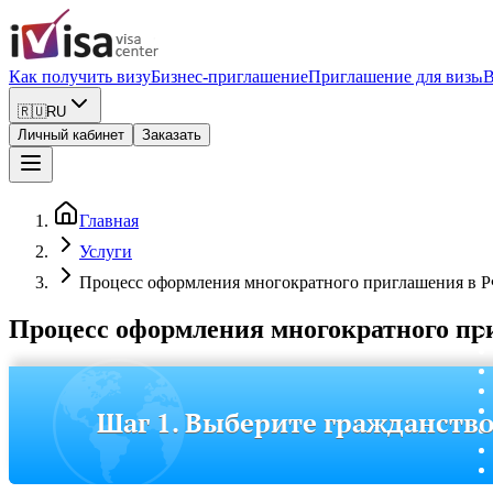
Как получить визу
Бизнес-приглашение
Приглашение для визы
В
🇷🇺
RU
Личный кабинет
Заказать
Главная
Услуги
Процесс оформления многократного приглашения в Р
Процесс оформления многократного пр
Шаг 1. Выберите гражданств