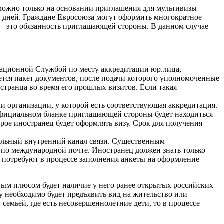
зможно только на основании приглашения для мультивизы
5 дней. Граждане Евросоюза могут оформить многократное
 – это обязанность приглашающей стороны. В данном случае
ационной Службой по месту аккредитации юр.лица,
ся пакет документов, после подачи которого уполномоченные
транца во время его прошлых визитов. Если такая
 организации, у которой есть соответствующая аккредитация.
фициальном бланке приглашающей стороны будет находиться
орое иностранец будет оформлять визу. Срок для получения
иальный внутренний канал связи. Существенным
 по международной почте. Иностранец должен знать только
 потребуют в процессе заполнения анкеты на оформление
ым плюсом будет наличие у него ранее открытых российских
му необходимо будет предъявить вид на жительство или
 семьей, где есть несовершеннолетние дети, то в процессе