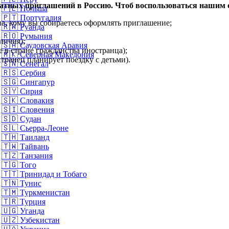
атных приглашений в Россию. Чтоб воспользоваться нашим 
🇵🇱
Польша
🇵🇹
Португалия
, кому вы собираетесь оформлять приглашение;
🇷🇼
Руанда
🇷🇴
Румыния
личия);
🇸🇦
Саудовская Аравия
е в стране гражданства иностранца);
🇲🇰
Северная Македония
транец планирует поездку с детьми).
🇸🇳
Сенегал
🇷🇸
Сербия
🇸🇬
Сингапур
🇸🇾
Сирия
🇸🇰
Словакия
🇸🇮
Словения
🇸🇩
Судан
🇸🇱
Сьерра-Леоне
🇹🇭
Таиланд
🇹🇼
Тайвань
🇹🇿
Танзания
🇹🇬
Того
🇹🇹
Тринидад и Тобаго
🇹🇳
Тунис
🇹🇲
Туркменистан
🇹🇷
Турция
🇺🇬
Уганда
🇺🇿
Узбекистан