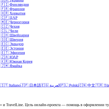
🇺🇦
Украина
🇫🇮
Финляндия
🇫🇷
Франция
🇭🇷
Хорватия
🇨🇫
ЦАР
🇲🇪
Черногория
🇨🇿
Чехия
🇨🇱
Чили
🇨🇭
Швейцария
🇸🇪
Швеция
🇪🇨
Эквадор
🇪🇪
Эстония
🇪🇹
Эфиопия
🇿🇦
ЮАР
🇰🇷
Южная Корея
🇯🇲
Ямайка
l
🇮🇹
Italiano
🇯🇵
日本語
🇪🇬
العربية
🇵🇱
Polski
🇨🇳
中文
🇹🇷
Tü
а» и TravelLine. Цель онлайн-проекта — помощь в оформлении 