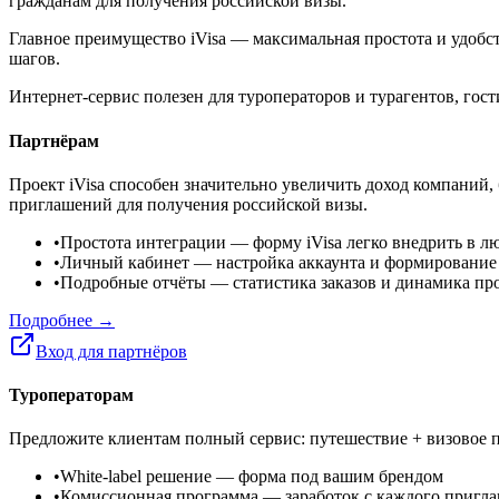
гражданам для получения российской визы.
Главное преимущество iVisa — максимальная простота и удобст
шагов.
Интернет-сервис полезен для туроператоров и турагентов, го
Партнёрам
Проект iVisa способен значительно увеличить доход компаний,
приглашений для получения российской визы.
•
Простота интеграции
— форму iVisa легко внедрить в л
•
Личный кабинет
— настройка аккаунта и формирование
•
Подробные отчёты
— статистика заказов и динамика пр
Подробнее →
Вход для партнёров
Туроператорам
Предложите клиентам полный сервис: путешествие + визовое п
•
White-label решение
— форма под вашим брендом
•
Комиссионная программа
— заработок с каждого пригл