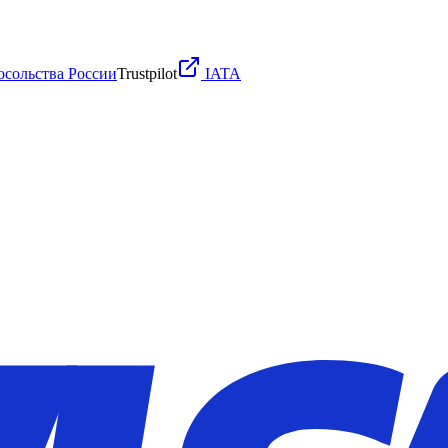
осольства России
Trustpilot
IATA