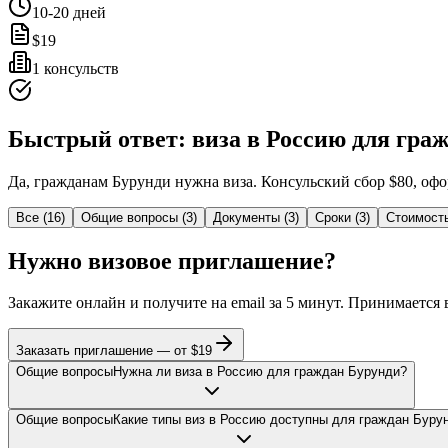
10-20
дней
$
19
1
консульств
Быстрый ответ: виза в Россию для гра
Да, гражданам Бурунди нужна виза. Консульский сбор $80, офо
Все
(
16
)
Общие вопросы
(
3
)
Документы
(
3
)
Сроки
(
3
)
Стоимост
Нужно визовое приглашение?
Закажите онлайн и получите на email за 5 минут. Принимается
Заказать приглашение — от $
19
Общие вопросы
Нужна ли виза в Россию для граждан Бурунди?
Общие вопросы
Какие типы виз в Россию доступны для граждан Буру