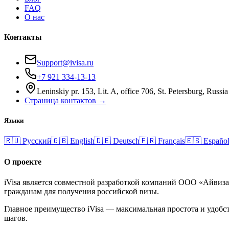
FAQ
О нас
Контакты
Support@ivisa.ru
+7 921 334-13-13
Leninskiy pr. 153, Lit. A, office 706, St. Petersburg, Russia
Страница контактов →
Языки
🇷🇺
Русский
🇬🇧
English
🇩🇪
Deutsch
🇫🇷
Français
🇪🇸
Españo
О проекте
iVisa является совместной разработкой компаний ООО «Айвиз
гражданам для получения российской визы.
Главное преимущество iVisa — максимальная простота и удобст
шагов.