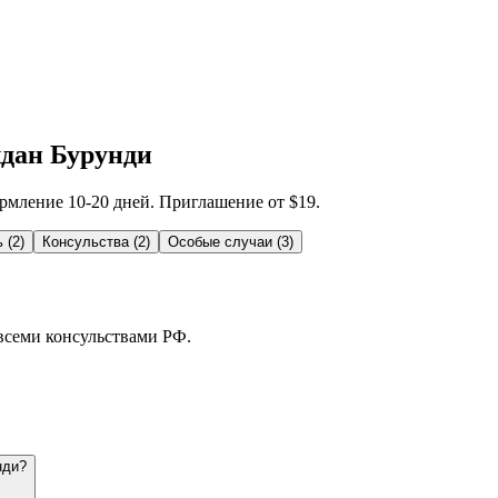
ждан Бурунди
рмление 10-20 дней. Приглашение от $19.
ь
(
2
)
Консульства
(
2
)
Особые случаи
(
3
)
 всеми консульствами РФ.
нди?