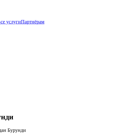
се услуги
Партнёрам
унди
дан Бурунди