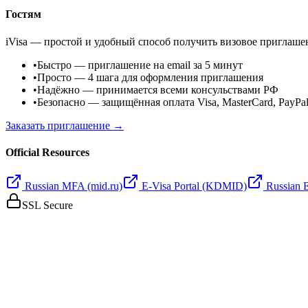
Гостям
iVisa — простой и удобный способ получить визовое приглаше
•
Быстро
— приглашение на email за 5 минут
•
Просто
— 4 шага для оформления приглашения
•
Надёжно
— принимается всеми консульствами РФ
•
Безопасно
— защищённая оплата Visa, MasterCard, PayPa
Заказать приглашение →
Official Resources
Russian MFA (mid.ru)
E-Visa Portal (KDMID)
Russian 
SSL Secure