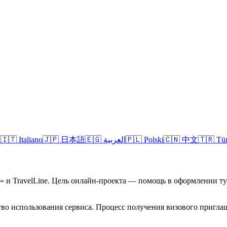
l
🇮🇹
Italiano
🇯🇵
日本語
🇪🇬
العربية
🇵🇱
Polski
🇨🇳
中文
🇹🇷
Tü
а» и TravelLine. Цель онлайн-проекта — помощь в оформлении 
во использования сервиса. Процесс получения визового приглаш