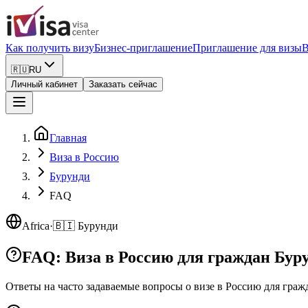
Как получить визу
Бизнес-приглашение
Приглашение для визы
В
🇷🇺
RU
Личный кабинет
Заказать сейчас
Главная
Виза в Россию
Бурунди
FAQ
Africa
·
🇧🇮
Бурунди
FAQ: Виза в Россию для граждан Бур
Ответы на часто задаваемые вопросы о визе в Россию
для граж