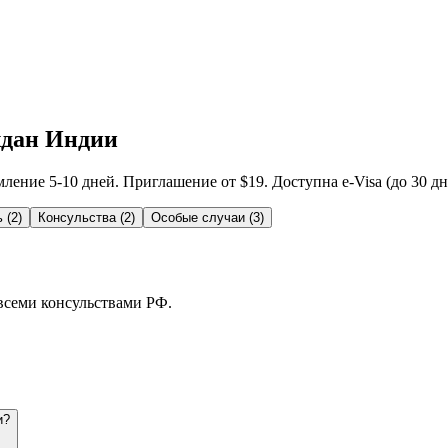
ждан Индии
ение 5-10 дней. Приглашение от $19. Доступна e-Visa (до 30 дн
ь
(
2
)
Консульства
(
2
)
Особые случаи
(
3
)
 всеми консульствами РФ.
и?