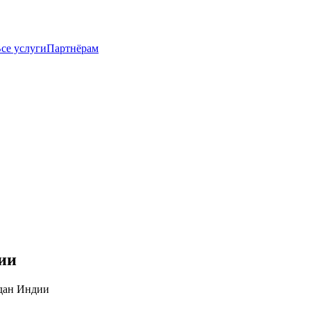
се услуги
Партнёрам
ии
дан Индии