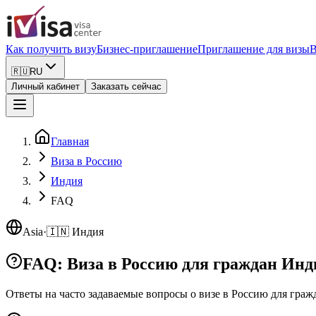
Как получить визу
Бизнес-приглашение
Приглашение для визы
В
🇷🇺
RU
Личный кабинет
Заказать сейчас
Главная
Виза в Россию
Индия
FAQ
Asia
·
🇮🇳
Индия
FAQ: Виза в Россию для граждан Инд
Ответы на часто задаваемые вопросы о визе в Россию
для граж