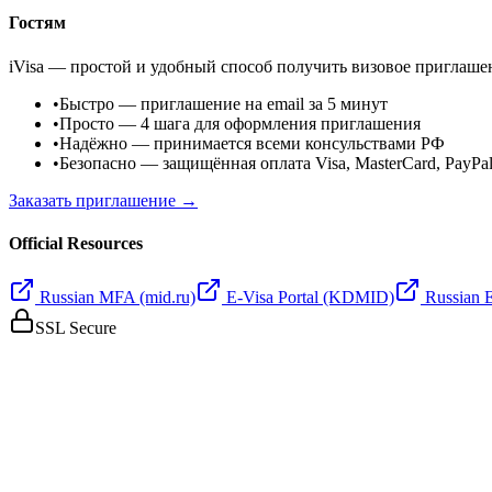
Гостям
iVisa — простой и удобный способ получить визовое приглаше
•
Быстро
— приглашение на email за 5 минут
•
Просто
— 4 шага для оформления приглашения
•
Надёжно
— принимается всеми консульствами РФ
•
Безопасно
— защищённая оплата Visa, MasterCard, PayPa
Заказать приглашение →
Official Resources
Russian MFA (mid.ru)
E-Visa Portal (KDMID)
Russian 
SSL Secure