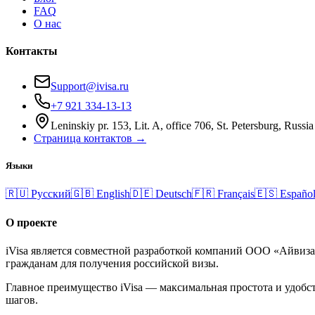
FAQ
О нас
Контакты
Support@ivisa.ru
+7 921 334-13-13
Leninskiy pr. 153, Lit. A, office 706, St. Petersburg, Russia
Страница контактов →
Языки
🇷🇺
Русский
🇬🇧
English
🇩🇪
Deutsch
🇫🇷
Français
🇪🇸
Españo
О проекте
iVisa является совместной разработкой компаний ООО «Айвиз
гражданам для получения российской визы.
Главное преимущество iVisa — максимальная простота и удобст
шагов.