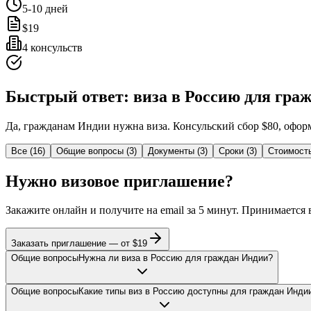
5-10
дней
$
19
4
консульств
Быстрый ответ: виза в Россию для гра
Да, гражданам Индии нужна виза. Консульский сбор $80, оформл
Все
(
16
)
Общие вопросы
(
3
)
Документы
(
3
)
Сроки
(
3
)
Стоимост
Нужно визовое приглашение?
Закажите онлайн и получите на email за 5 минут. Принимается
Заказать приглашение — от $
19
Общие вопросы
Нужна ли виза в Россию для граждан Индии?
Общие вопросы
Какие типы виз в Россию доступны для граждан Инди