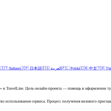
l
🇮🇹
Italiano
🇯🇵
日本語
🇪🇬
العربية
🇵🇱
Polski
🇨🇳
中文
🇹🇷
Tü
а» и TravelLine. Цель онлайн-проекта — помощь в оформлении 
во использования сервиса. Процесс получения визового приглаш