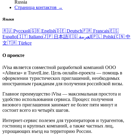
Russia
Страница контактов →
Языки
🇷🇺
Русский
🇬🇧
English
🇩🇪
Deutsch
🇫🇷
Français
🇪🇸
Español
🇮🇹
Italiano
🇯🇵
日本語
🇪🇬
العربية
🇵🇱
Polski
🇨🇳
中
文
🇹🇷
Türkçe
О проекте
iVisa является совместной разработкой компаний ООО
«Айвиза» и TravelLine. Цель онлайн-проекта — помощь в
оформлении туристических приглашений, необходимых
иностранным гражданам для получения российской визы.
Главное преимущество iVisa — максимальная простота и
удобство использования сервиса. Процесс получения
визового приглашения занимает не более пяти минут и
состоит всего из четырёх шагов.
Интернет-сервис полезен для туроператоров и турагентов,
гостиниц и крупных компаний, а также частных лиц,
упрощающих въезд на территорию России.