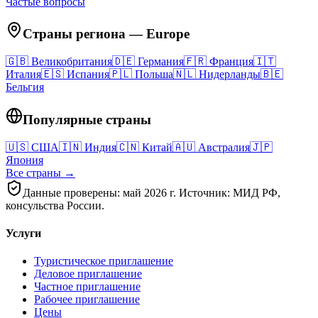
Частые вопросы
Страны региона
—
Europe
🇬🇧
Великобритания
🇩🇪
Германия
🇫🇷
Франция
🇮🇹
Италия
🇪🇸
Испания
🇵🇱
Польша
🇳🇱
Нидерланды
🇧🇪
Бельгия
Популярные страны
🇺🇸
США
🇮🇳
Индия
🇨🇳
Китай
🇦🇺
Австралия
🇯🇵
Япония
Все страны →
Данные проверены: май 2026 г. Источник: МИД РФ,
консульства России.
Услуги
Туристическое приглашение
Деловое приглашение
Частное приглашение
Рабочее приглашение
Цены