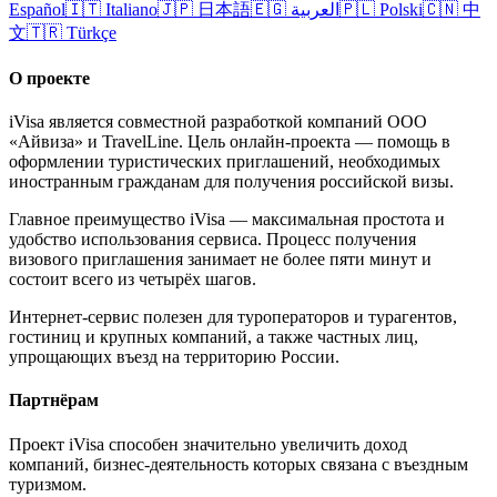
Español
🇮🇹
Italiano
🇯🇵
日本語
🇪🇬
العربية
🇵🇱
Polski
🇨🇳
中
文
🇹🇷
Türkçe
О проекте
iVisa является совместной разработкой компаний ООО
«Айвиза» и TravelLine. Цель онлайн-проекта — помощь в
оформлении туристических приглашений, необходимых
иностранным гражданам для получения российской визы.
Главное преимущество iVisa — максимальная простота и
удобство использования сервиса. Процесс получения
визового приглашения занимает не более пяти минут и
состоит всего из четырёх шагов.
Интернет-сервис полезен для туроператоров и турагентов,
гостиниц и крупных компаний, а также частных лиц,
упрощающих въезд на территорию России.
Партнёрам
Проект iVisa способен значительно увеличить доход
компаний, бизнес-деятельность которых связана с въездным
туризмом.