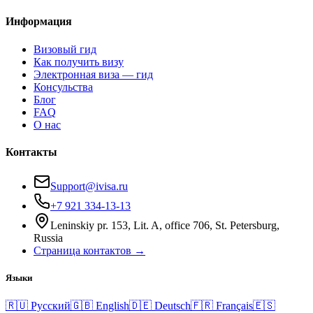
Информация
Визовый гид
Как получить визу
Электронная виза — гид
Консульства
Блог
FAQ
О нас
Контакты
Support@ivisa.ru
+7 921 334-13-13
Leninskiy pr. 153, Lit. A, office 706, St. Petersburg,
Russia
Страница контактов →
Языки
🇷🇺
Русский
🇬🇧
English
🇩🇪
Deutsch
🇫🇷
Français
🇪🇸