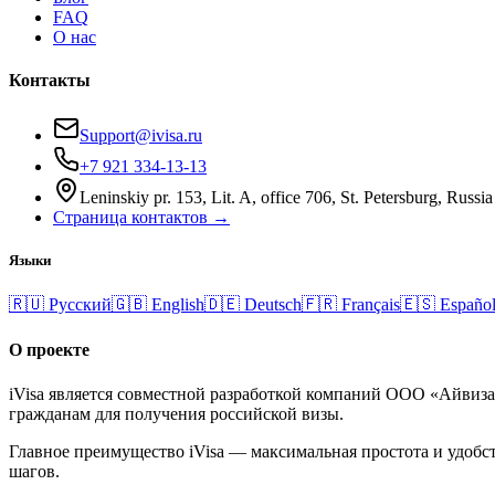
FAQ
О нас
Контакты
Support@ivisa.ru
+7 921 334-13-13
Leninskiy pr. 153, Lit. A, office 706, St. Petersburg, Russia
Страница контактов →
Языки
🇷🇺
Русский
🇬🇧
English
🇩🇪
Deutsch
🇫🇷
Français
🇪🇸
Españo
О проекте
iVisa является совместной разработкой компаний ООО «Айвиз
гражданам для получения российской визы.
Главное преимущество iVisa — максимальная простота и удобст
шагов.