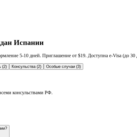
ждан Испании
мление 5-10 дней. Приглашение от $19. Доступна e-Visa (до 30 
ь
(
2
)
Консульства
(
2
)
Особые случаи
(
3
)
 всеми консульствами РФ.
нии?