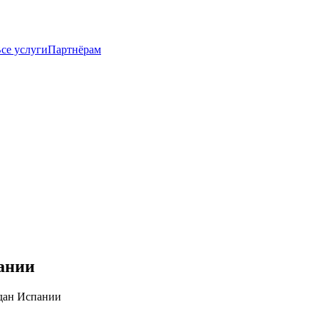
се услуги
Партнёрам
пании
дан Испании