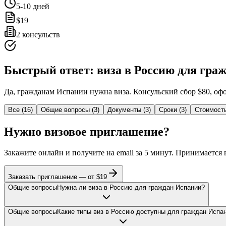
5-10
дней
$
19
2
консульств
Быстрый ответ: виза в Россию для гра
Да, гражданам Испании нужна виза. Консульский сбор $80, офор
Все
(
16
)
Общие вопросы
(
3
)
Документы
(
3
)
Сроки
(
3
)
Стоимост
Нужно визовое приглашение?
Закажите онлайн и получите на email за 5 минут. Принимается
Заказать приглашение — от $
19
Общие вопросы
Нужна ли виза в Россию для граждан Испании?
Общие вопросы
Какие типы виз в Россию доступны для граждан Испа