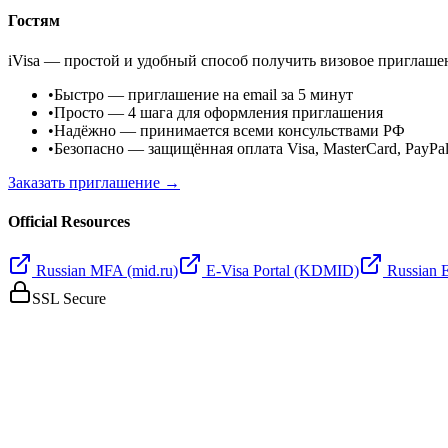
Гостям
iVisa — простой и удобный способ получить визовое приглаше
•
Быстро
— приглашение на email за 5 минут
•
Просто
— 4 шага для оформления приглашения
•
Надёжно
— принимается всеми консульствами РФ
•
Безопасно
— защищённая оплата Visa, MasterCard, PayPa
Заказать приглашение →
Official Resources
Russian MFA (mid.ru)
E-Visa Portal (KDMID)
Russian 
SSL Secure