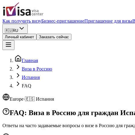
Как получить визу
Бизнес-приглашение
Приглашение для визы
В
🇷🇺
RU
Личный кабинет
Заказать сейчас
Главная
Виза в Россию
Испания
FAQ
Europe
·
🇪🇸
Испания
FAQ: Виза в Россию для граждан Ис
Ответы на часто задаваемые вопросы о визе в Россию
для граж