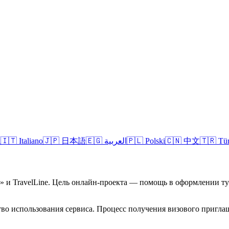
l
🇮🇹
Italiano
🇯🇵
日本語
🇪🇬
العربية
🇵🇱
Polski
🇨🇳
中文
🇹🇷
Tü
а» и TravelLine. Цель онлайн-проекта — помощь в оформлении 
во использования сервиса. Процесс получения визового приглаш