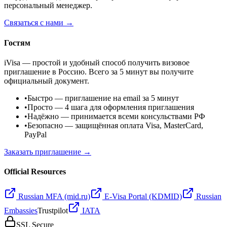
персональный менеджер.
Связаться с нами →
Гостям
iVisa — простой и удобный способ получить визовое
приглашение в Россию. Всего за 5 минут вы получите
официальный документ.
•
Быстро
— приглашение на email за 5 минут
•
Просто
— 4 шага для оформления приглашения
•
Надёжно
— принимается всеми консульствами РФ
•
Безопасно
— защищённая оплата Visa, MasterCard,
PayPal
Заказать приглашение →
Official Resources
Russian MFA (mid.ru)
E-Visa Portal (KDMID)
Russian
Embassies
Trustpilot
IATA
SSL Secure