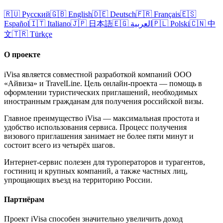
🇷🇺
Русский
🇬🇧
English
🇩🇪
Deutsch
🇫🇷
Français
🇪🇸
Español
🇮🇹
Italiano
🇯🇵
日本語
🇪🇬
العربية
🇵🇱
Polski
🇨🇳
中
文
🇹🇷
Türkçe
О проекте
iVisa является совместной разработкой компаний ООО
«Айвиза» и TravelLine. Цель онлайн-проекта — помощь в
оформлении туристических приглашений, необходимых
иностранным гражданам для получения российской визы.
Главное преимущество iVisa — максимальная простота и
удобство использования сервиса. Процесс получения
визового приглашения занимает не более пяти минут и
состоит всего из четырёх шагов.
Интернет-сервис полезен для туроператоров и турагентов,
гостиниц и крупных компаний, а также частных лиц,
упрощающих въезд на территорию России.
Партнёрам
Проект iVisa способен значительно увеличить доход