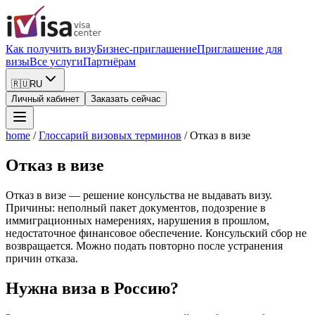
Как получить визу
Бизнес-приглашение
Приглашение для
визы
Все услуги
Партнёрам
🇷🇺
RU
Личный кабинет
Заказать сейчас
home
/
Глоссарий визовых терминов
/
Отказ в визе
Отказ в визе
Отказ в визе — решение консульства не выдавать визу.
Причины: неполный пакет документов, подозрение в
иммиграционных намерениях, нарушения в прошлом,
недостаточное финансовое обеспечение. Консульский сбор не
возвращается. Можно подать повторно после устранения
причин отказа.
Нужна виза в Россию?