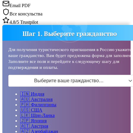
Email PDF
Все консульства
4.8/5 Trustpilot
Шаг 1. Выберите гражданство
Для получения туристического приглашения в Россию укажите
ваше гражданство. Вам будет предложена форма для заполнени
Заполните все поля и перейдите к следующему шагу для
подтверждения и оплаты.
Выберите ваше гражданство…
🇮🇳
Индия
🇦🇺
Австралия
🇵🇭
Филиппины
🇺🇸
США
🇱🇰
Шри-Ланка
🇯🇵
Япония
🇦🇹
Австрия
🇦🇿
Азербайджан