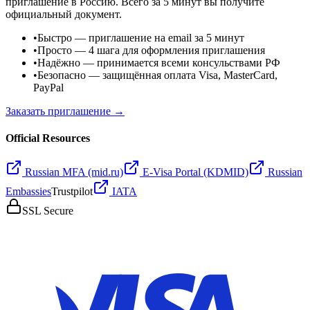
приглашение в Россию. Всего за 5 минут вы получите
официальный документ.
•
Быстро
— приглашение на email за 5 минут
•
Просто
— 4 шага для оформления приглашения
•
Надёжно
— принимается всеми консульствами РФ
•
Безопасно
— защищённая оплата Visa, MasterCard,
PayPal
Заказать приглашение →
Official Resources
Russian MFA (mid.ru)
E-Visa Portal (KDMID)
Russian
Embassies
Trustpilot
IATA
SSL Secure