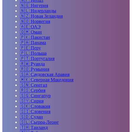
🇳🇵
Непал
🇳🇬
Нигерия
🇳🇱
Нидерланды
🇳🇿
Новая Зеландия
🇳🇴
Норвегия
🇦🇪
ОАЭ
🇴🇲
Оман
🇵🇰
Пакистан
🇵🇦
Панама
🇵🇪
Перу
🇵🇱
Польша
🇵🇹
Португалия
🇷🇼
Руанда
🇷🇴
Румыния
🇸🇦
Саудовская Аравия
🇲🇰
Северная Македония
🇸🇳
Сенегал
🇷🇸
Сербия
🇸🇬
Сингапур
🇸🇾
Сирия
🇸🇰
Словакия
🇸🇮
Словения
🇸🇩
Судан
🇸🇱
Сьерра-Леоне
🇹🇭
Таиланд