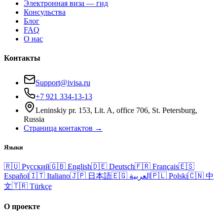
Электронная виза — гид
Консульства
Блог
FAQ
О нас
Контакты
Support@ivisa.ru
+7 921 334-13-13
Leninskiy pr. 153, Lit. A, office 706, St. Petersburg,
Russia
Страница контактов →
Языки
🇷🇺
Русский
🇬🇧
English
🇩🇪
Deutsch
🇫🇷
Français
🇪🇸
Español
🇮🇹
Italiano
🇯🇵
日本語
🇪🇬
العربية
🇵🇱
Polski
🇨🇳
中
文
🇹🇷
Türkçe
О проекте