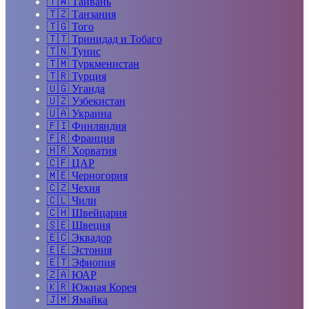
🇹🇼
Тайвань
🇹🇿
Танзания
🇹🇬
Того
🇹🇹
Тринидад и Тобаго
🇹🇳
Тунис
🇹🇲
Туркменистан
🇹🇷
Турция
🇺🇬
Уганда
🇺🇿
Узбекистан
🇺🇦
Украина
🇫🇮
Финляндия
🇫🇷
Франция
🇭🇷
Хорватия
🇨🇫
ЦАР
🇲🇪
Черногория
🇨🇿
Чехия
🇨🇱
Чили
🇨🇭
Швейцария
🇸🇪
Швеция
🇪🇨
Эквадор
🇪🇪
Эстония
🇪🇹
Эфиопия
🇿🇦
ЮАР
🇰🇷
Южная Корея
🇯🇲
Ямайка