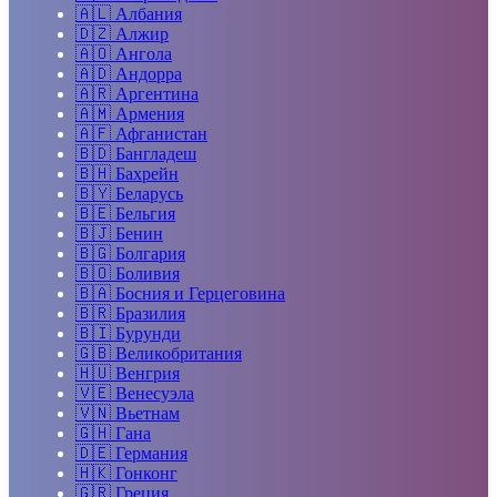
🇦🇱
Албания
🇩🇿
Алжир
🇦🇴
Ангола
🇦🇩
Андорра
🇦🇷
Аргентина
🇦🇲
Армения
🇦🇫
Афганистан
🇧🇩
Бангладеш
🇧🇭
Бахрейн
🇧🇾
Беларусь
🇧🇪
Бельгия
🇧🇯
Бенин
🇧🇬
Болгария
🇧🇴
Боливия
🇧🇦
Босния и Герцеговина
🇧🇷
Бразилия
🇧🇮
Бурунди
🇬🇧
Великобритания
🇭🇺
Венгрия
🇻🇪
Венесуэла
🇻🇳
Вьетнам
🇬🇭
Гана
🇩🇪
Германия
🇭🇰
Гонконг
🇬🇷
Греция