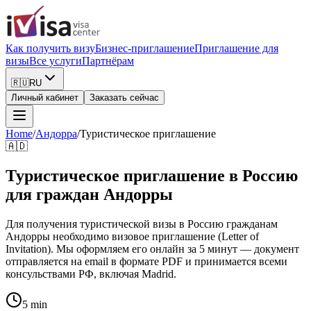
Как получить визу
Бизнес-приглашение
Приглашение для
визы
Все услуги
Партнёрам
🇷🇺
RU
Личный кабинет
Заказать сейчас
Home
/
Андорра
/
Туристическое приглашение
🇦🇩
Туристическое приглашение в Россию
для граждан Андорры
Для получения туристической визы в Россию гражданам
Андорры необходимо визовое приглашение (Letter of
Invitation). Мы оформляем его онлайн за 5 минут — документ
отправляется на email в формате PDF и принимается всеми
консульствами РФ, включая Madrid.
5 min