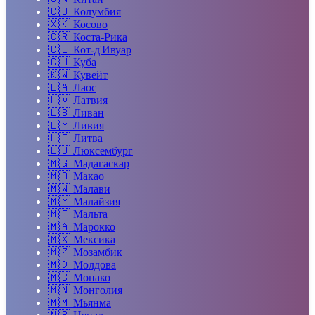
🇨🇴
Колумбия
🇽🇰
Косово
🇨🇷
Коста-Рика
🇨🇮
Кот-д'Ивуар
🇨🇺
Куба
🇰🇼
Кувейт
🇱🇦
Лаос
🇱🇻
Латвия
🇱🇧
Ливан
🇱🇾
Ливия
🇱🇹
Литва
🇱🇺
Люксембург
🇲🇬
Мадагаскар
🇲🇴
Макао
🇲🇼
Малави
🇲🇾
Малайзия
🇲🇹
Мальта
🇲🇦
Марокко
🇲🇽
Мексика
🇲🇿
Мозамбик
🇲🇩
Молдова
🇲🇨
Монако
🇲🇳
Монголия
🇲🇲
Мьянма