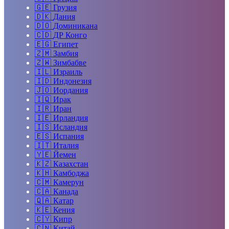
🇬🇪
Грузия
🇩🇰
Дания
🇩🇴
Доминикана
🇨🇩
ДР Конго
🇪🇬
Египет
🇿🇲
Замбия
🇿🇼
Зимбабве
🇮🇱
Израиль
🇮🇩
Индонезия
🇯🇴
Иордания
🇮🇶
Ирак
🇮🇷
Иран
🇮🇪
Ирландия
🇮🇸
Исландия
🇪🇸
Испания
🇮🇹
Италия
🇾🇪
Йемен
🇰🇿
Казахстан
🇰🇭
Камбоджа
🇨🇲
Камерун
🇨🇦
Канада
🇶🇦
Катар
🇰🇪
Кения
🇨🇾
Кипр
🇨🇳
Китай