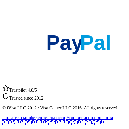
Pay
Pal
Trustpilot 4.8/5
Trusted since 2012
© iVisa LLC 2012 / Visa Center LLC 2016. All rights reserved.
Политика конфиденциальности
|
Условия использования
🇷🇺
🇬🇧
🇩🇪
🇫🇷
🇪🇸
🇮🇹
🇯🇵
🇪🇬
🇵🇱
🇨🇳
🇹🇷