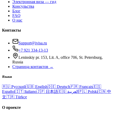
Электронная виза — гид
Консульства
Блог
FAQ
О нас
Контакты
Support@ivisa.ru
+7 921 334-13-13
Leninskiy pr. 153, Lit. A, office 706, St. Petersburg,
Russia
Страница контактов →
Языки
🇷🇺
Русский
🇬🇧
English
🇩🇪
Deutsch
🇫🇷
Français
🇪🇸
Español
🇮🇹
Italiano
🇯🇵
日本語
🇪🇬
العربية
🇵🇱
Polski
🇨🇳
中
文
🇹🇷
Türkçe
О проекте