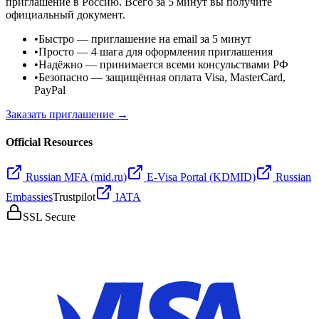
приглашение в Россию. Всего за 5 минут вы получите
официальный документ.
•
Быстро
— приглашение на email за 5 минут
•
Просто
— 4 шага для оформления приглашения
•
Надёжно
— принимается всеми консульствами РФ
•
Безопасно
— защищённая оплата Visa, MasterCard,
PayPal
Заказать приглашение →
Official Resources
Russian MFA (mid.ru)
E-Visa Portal (KDMID)
Russian
Embassies
Trustpilot
IATA
SSL Secure