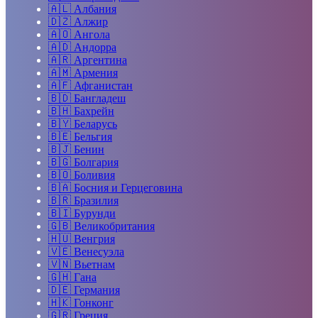
🇦🇱
Албания
🇩🇿
Алжир
🇦🇴
Ангола
🇦🇩
Андорра
🇦🇷
Аргентина
🇦🇲
Армения
🇦🇫
Афганистан
🇧🇩
Бангладеш
🇧🇭
Бахрейн
🇧🇾
Беларусь
🇧🇪
Бельгия
🇧🇯
Бенин
🇧🇬
Болгария
🇧🇴
Боливия
🇧🇦
Босния и Герцеговина
🇧🇷
Бразилия
🇧🇮
Бурунди
🇬🇧
Великобритания
🇭🇺
Венгрия
🇻🇪
Венесуэла
🇻🇳
Вьетнам
🇬🇭
Гана
🇩🇪
Германия
🇭🇰
Гонконг
🇬🇷
Греция