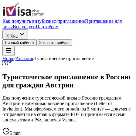
Как получить визу
Бизнес-приглашение
Приглашение для
визы
Все услуги
Партнёрам
🇷🇺
RU
Личный кабинет
Заказать сейчас
Home
/
Австрия
/
Туристическое приглашение
🇦🇹
Туристическое приглашение в Россию
для граждан Австрии
Для получения туристической визы в Россию гражданам
Австрии необходимо визовое приглашение (Letter of
Invitation). Мы оформляем его онлайн за 5 минут — документ
отправляется на email в формате PDF и принимается всеми
консульствами РФ, включая Vienna.
5 min