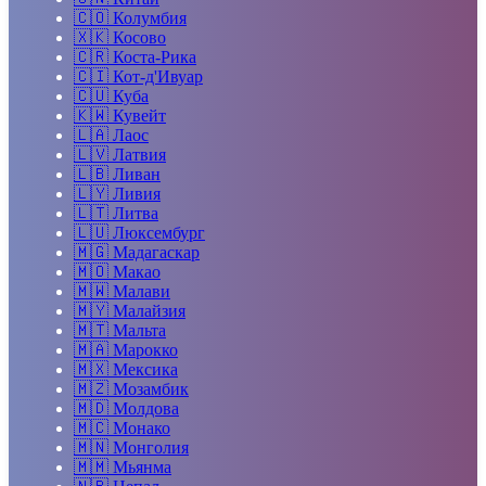
🇨🇴
Колумбия
🇽🇰
Косово
🇨🇷
Коста-Рика
🇨🇮
Кот-д'Ивуар
🇨🇺
Куба
🇰🇼
Кувейт
🇱🇦
Лаос
🇱🇻
Латвия
🇱🇧
Ливан
🇱🇾
Ливия
🇱🇹
Литва
🇱🇺
Люксембург
🇲🇬
Мадагаскар
🇲🇴
Макао
🇲🇼
Малави
🇲🇾
Малайзия
🇲🇹
Мальта
🇲🇦
Марокко
🇲🇽
Мексика
🇲🇿
Мозамбик
🇲🇩
Молдова
🇲🇨
Монако
🇲🇳
Монголия
🇲🇲
Мьянма