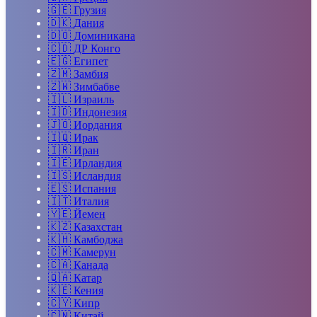
🇬🇪
Грузия
🇩🇰
Дания
🇩🇴
Доминикана
🇨🇩
ДР Конго
🇪🇬
Египет
🇿🇲
Замбия
🇿🇼
Зимбабве
🇮🇱
Израиль
🇮🇩
Индонезия
🇯🇴
Иордания
🇮🇶
Ирак
🇮🇷
Иран
🇮🇪
Ирландия
🇮🇸
Исландия
🇪🇸
Испания
🇮🇹
Италия
🇾🇪
Йемен
🇰🇿
Казахстан
🇰🇭
Камбоджа
🇨🇲
Камерун
🇨🇦
Канада
🇶🇦
Катар
🇰🇪
Кения
🇨🇾
Кипр
🇨🇳
Китай