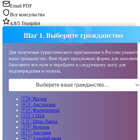
Email PDF
Все консульства
4.8/5 Trustpilot
Шаг 1. Выберите гражданство
Для получения туристического приглашения в Россию укажите
ваше гражданство. Вам будет предложена форма для заполнени
Заполните все поля и перейдите к следующему шагу для
подтверждения и оплаты.
Выберите ваше гражданство…
🇮🇳
Индия
🇦🇺
Австралия
🇵🇭
Филиппины
🇺🇸
США
🇱🇰
Шри-Ланка
🇯🇵
Япония
🇦🇹
Австрия
🇦🇿
Азербайджан