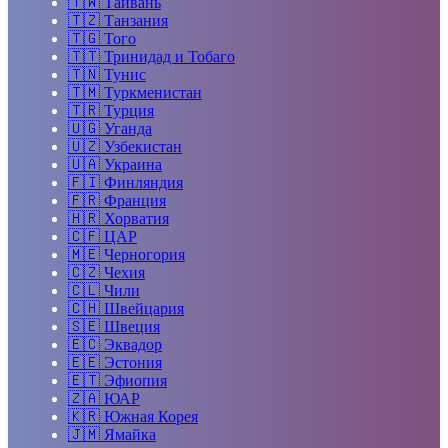
🇹🇼
Тайвань
🇹🇿
Танзания
🇹🇬
Того
🇹🇹
Тринидад и Тобаго
🇹🇳
Тунис
🇹🇲
Туркменистан
🇹🇷
Турция
🇺🇬
Уганда
🇺🇿
Узбекистан
🇺🇦
Украина
🇫🇮
Финляндия
🇫🇷
Франция
🇭🇷
Хорватия
🇨🇫
ЦАР
🇲🇪
Черногория
🇨🇿
Чехия
🇨🇱
Чили
🇨🇭
Швейцария
🇸🇪
Швеция
🇪🇨
Эквадор
🇪🇪
Эстония
🇪🇹
Эфиопия
🇿🇦
ЮАР
🇰🇷
Южная Корея
🇯🇲
Ямайка