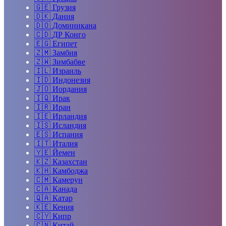
🇬🇪
Грузия
🇩🇰
Дания
🇩🇴
Доминикана
🇨🇩
ДР Конго
🇪🇬
Египет
🇿🇲
Замбия
🇿🇼
Зимбабве
🇮🇱
Израиль
🇮🇩
Индонезия
🇯🇴
Иордания
🇮🇶
Ирак
🇮🇷
Иран
🇮🇪
Ирландия
🇮🇸
Исландия
🇪🇸
Испания
🇮🇹
Италия
🇾🇪
Йемен
🇰🇿
Казахстан
🇰🇭
Камбоджа
🇨🇲
Камерун
🇨🇦
Канада
🇶🇦
Катар
🇰🇪
Кения
🇨🇾
Кипр
🇨🇳
Китай