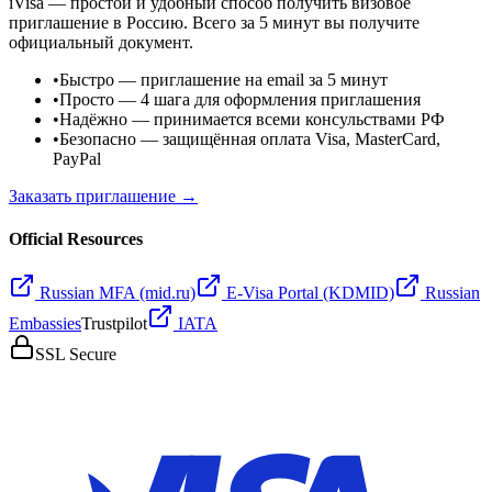
iVisa — простой и удобный способ получить визовое
приглашение в Россию. Всего за 5 минут вы получите
официальный документ.
•
Быстро
— приглашение на email за 5 минут
•
Просто
— 4 шага для оформления приглашения
•
Надёжно
— принимается всеми консульствами РФ
•
Безопасно
— защищённая оплата Visa, MasterCard,
PayPal
Заказать приглашение →
Official Resources
Russian MFA (mid.ru)
E-Visa Portal (KDMID)
Russian
Embassies
Trustpilot
IATA
SSL Secure