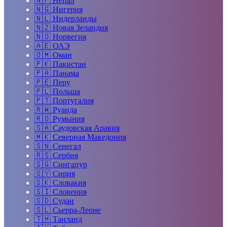
🇳🇵
Непал
🇳🇬
Нигерия
🇳🇱
Нидерланды
🇳🇿
Новая Зеландия
🇳🇴
Норвегия
🇦🇪
ОАЭ
🇴🇲
Оман
🇵🇰
Пакистан
🇵🇦
Панама
🇵🇪
Перу
🇵🇱
Польша
🇵🇹
Португалия
🇷🇼
Руанда
🇷🇴
Румыния
🇸🇦
Саудовская Аравия
🇲🇰
Северная Македония
🇸🇳
Сенегал
🇷🇸
Сербия
🇸🇬
Сингапур
🇸🇾
Сирия
🇸🇰
Словакия
🇸🇮
Словения
🇸🇩
Судан
🇸🇱
Сьерра-Леоне
🇹🇭
Таиланд