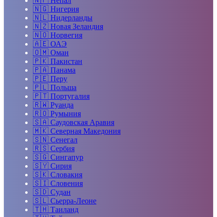
🇳🇵
Непал
🇳🇬
Нигерия
🇳🇱
Нидерланды
🇳🇿
Новая Зеландия
🇳🇴
Норвегия
🇦🇪
ОАЭ
🇴🇲
Оман
🇵🇰
Пакистан
🇵🇦
Панама
🇵🇪
Перу
🇵🇱
Польша
🇵🇹
Португалия
🇷🇼
Руанда
🇷🇴
Румыния
🇸🇦
Саудовская Аравия
🇲🇰
Северная Македония
🇸🇳
Сенегал
🇷🇸
Сербия
🇸🇬
Сингапур
🇸🇾
Сирия
🇸🇰
Словакия
🇸🇮
Словения
🇸🇩
Судан
🇸🇱
Сьерра-Леоне
🇹🇭
Таиланд