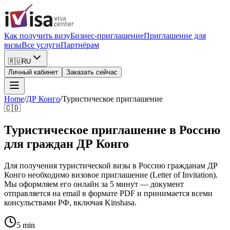
Как получить визу
Бизнес-приглашение
Приглашение для
визы
Все услуги
Партнёрам
🇷🇺
RU
Личный кабинет
Заказать сейчас
Home
/
ДР Конго
/
Туристическое приглашение
🇨🇩
Туристическое приглашение в Россию
для граждан ДР Конго
Для получения туристической визы в Россию гражданам ДР
Конго необходимо визовое приглашение (Letter of Invitation).
Мы оформляем его онлайн за 5 минут — документ
отправляется на email в формате PDF и принимается всеми
консульствами РФ, включая Kinshasa.
5 min