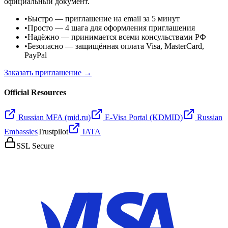
официальный документ.
•
Быстро
— приглашение на email за 5 минут
•
Просто
— 4 шага для оформления приглашения
•
Надёжно
— принимается всеми консульствами РФ
•
Безопасно
— защищённая оплата Visa, MasterCard,
PayPal
Заказать приглашение →
Official Resources
Russian MFA (mid.ru)
E-Visa Portal (KDMID)
Russian
Embassies
Trustpilot
IATA
SSL Secure