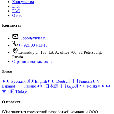
Консульства
Блог
FAQ
О нас
Контакты
Support@ivisa.ru
+7 921 334-13-13
Leninskiy pr. 153, Lit. A, office 706, St. Petersburg,
Russia
Страница контактов →
Языки
🇷🇺
Русский
🇬🇧
English
🇩🇪
Deutsch
🇫🇷
Français
🇪🇸
Español
🇮🇹
Italiano
🇯🇵
日本語
🇪🇬
العربية
🇵🇱
Polski
🇨🇳
中
文
🇹🇷
Türkçe
О проекте
iVisa является совместной разработкой компаний ООО