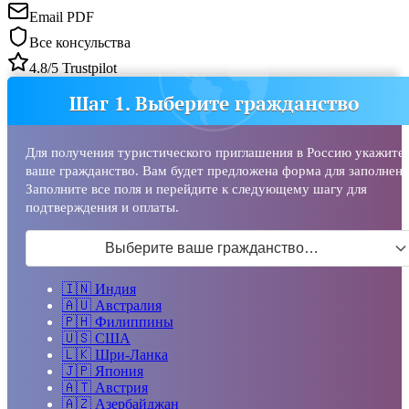
Email PDF
Все консульства
4.8/5 Trustpilot
Шаг 1. Выберите гражданство
Для получения туристического приглашения в Россию укажите
ваше гражданство. Вам будет предложена форма для заполнени
Заполните все поля и перейдите к следующему шагу для
подтверждения и оплаты.
Выберите ваше гражданство…
🇮🇳
Индия
🇦🇺
Австралия
🇵🇭
Филиппины
🇺🇸
США
🇱🇰
Шри-Ланка
🇯🇵
Япония
🇦🇹
Австрия
🇦🇿
Азербайджан