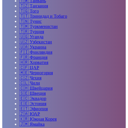
🇹🇼
Тайвань
🇹🇿
Танзания
🇹🇬
Того
🇹🇹
Тринидад и Тобаго
🇹🇳
Тунис
🇹🇲
Туркменистан
🇹🇷
Турция
🇺🇬
Уганда
🇺🇿
Узбекистан
🇺🇦
Украина
🇫🇮
Финляндия
🇫🇷
Франция
🇭🇷
Хорватия
🇨🇫
ЦАР
🇲🇪
Черногория
🇨🇿
Чехия
🇨🇱
Чили
🇨🇭
Швейцария
🇸🇪
Швеция
🇪🇨
Эквадор
🇪🇪
Эстония
🇪🇹
Эфиопия
🇿🇦
ЮАР
🇰🇷
Южная Корея
🇯🇲
Ямайка