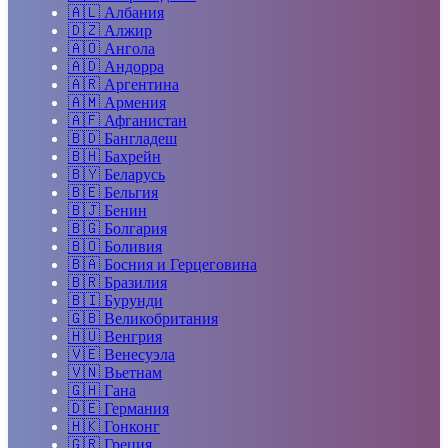
🇦🇱
Албания
🇩🇿
Алжир
🇦🇴
Ангола
🇦🇩
Андорра
🇦🇷
Аргентина
🇦🇲
Армения
🇦🇫
Афганистан
🇧🇩
Бангладеш
🇧🇭
Бахрейн
🇧🇾
Беларусь
🇧🇪
Бельгия
🇧🇯
Бенин
🇧🇬
Болгария
🇧🇴
Боливия
🇧🇦
Босния и Герцеговина
🇧🇷
Бразилия
🇧🇮
Бурунди
🇬🇧
Великобритания
🇭🇺
Венгрия
🇻🇪
Венесуэла
🇻🇳
Вьетнам
🇬🇭
Гана
🇩🇪
Германия
🇭🇰
Гонконг
🇬🇷
Греция