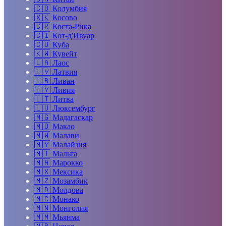
🇨🇴
Колумбия
🇽🇰
Косово
🇨🇷
Коста-Рика
🇨🇮
Кот-д'Ивуар
🇨🇺
Куба
🇰🇼
Кувейт
🇱🇦
Лаос
🇱🇻
Латвия
🇱🇧
Ливан
🇱🇾
Ливия
🇱🇹
Литва
🇱🇺
Люксембург
🇲🇬
Мадагаскар
🇲🇴
Макао
🇲🇼
Малави
🇲🇾
Малайзия
🇲🇹
Мальта
🇲🇦
Марокко
🇲🇽
Мексика
🇲🇿
Мозамбик
🇲🇩
Молдова
🇲🇨
Монако
🇲🇳
Монголия
🇲🇲
Мьянма