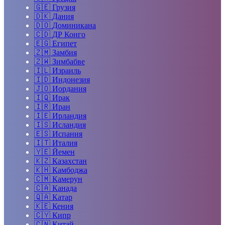
🇬🇪
Грузия
🇩🇰
Дания
🇩🇴
Доминикана
🇨🇩
ДР Конго
🇪🇬
Египет
🇿🇲
Замбия
🇿🇼
Зимбабве
🇮🇱
Израиль
🇮🇩
Индонезия
🇯🇴
Иордания
🇮🇶
Ирак
🇮🇷
Иран
🇮🇪
Ирландия
🇮🇸
Исландия
🇪🇸
Испания
🇮🇹
Италия
🇾🇪
Йемен
🇰🇿
Казахстан
🇰🇭
Камбоджа
🇨🇲
Камерун
🇨🇦
Канада
🇶🇦
Катар
🇰🇪
Кения
🇨🇾
Кипр
🇨🇳
Китай