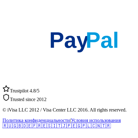
Pay
Pal
Trustpilot 4.8/5
Trusted since 2012
© iVisa LLC 2012 / Visa Center LLC 2016. All rights reserved.
Политика конфиденциальности
|
Условия использования
🇷🇺
🇬🇧
🇩🇪
🇫🇷
🇪🇸
🇮🇹
🇯🇵
🇪🇬
🇵🇱
🇨🇳
🇹🇷