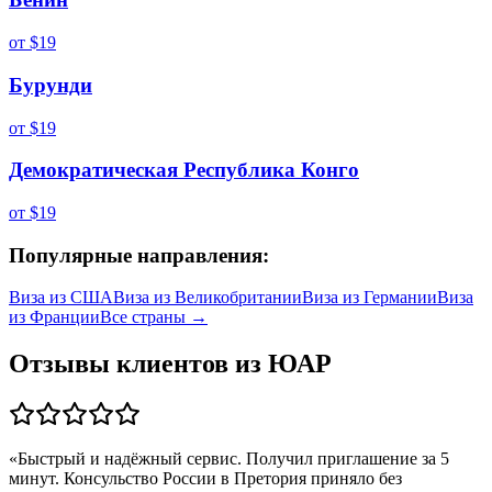
от
$19
Бурунди
от
$19
Демократическая Республика Конго
от
$19
Популярные направления:
Виза из
США
Виза из
Великобритании
Виза из
Германии
Виза
из
Франции
Все страны →
Отзывы клиентов из
ЮАР
«
Быстрый и надёжный сервис. Получил приглашение за 5
минут. Консульство России в Претория приняло без