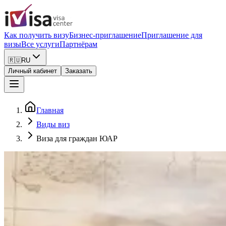
Как получить визу
Бизнес-приглашение
Приглашение для
визы
Все услуги
Партнёрам
🇷🇺
RU
Личный кабинет
Заказать
Главная
Виды виз
Виза для граждан ЮАР