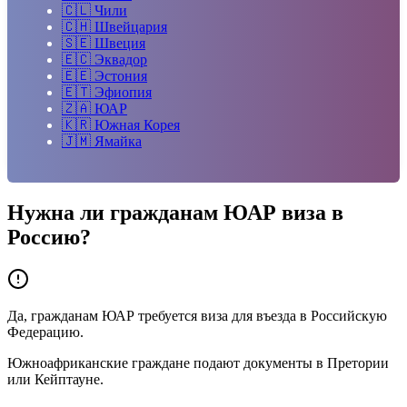
🇨🇱
Чили
🇨🇭
Швейцария
🇸🇪
Швеция
🇪🇨
Эквадор
🇪🇪
Эстония
🇪🇹
Эфиопия
🇿🇦
ЮАР
🇰🇷
Южная Корея
🇯🇲
Ямайка
Нужна ли гражданам
ЮАР
виза в
Россию?
Да, гражданам ЮАР требуется виза для въезда в Российскую
Федерацию.
Южноафриканские граждане подают документы в Претории
или Кейптауне.