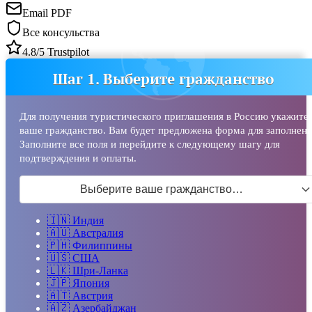
Email PDF
Все консульства
4.8/5 Trustpilot
Шаг 1. Выберите гражданство
Для получения туристического приглашения в Россию укажите
ваше гражданство. Вам будет предложена форма для заполнени
Заполните все поля и перейдите к следующему шагу для
подтверждения и оплаты.
Выберите ваше гражданство…
🇮🇳
Индия
🇦🇺
Австралия
🇵🇭
Филиппины
🇺🇸
США
🇱🇰
Шри-Ланка
🇯🇵
Япония
🇦🇹
Австрия
🇦🇿
Азербайджан