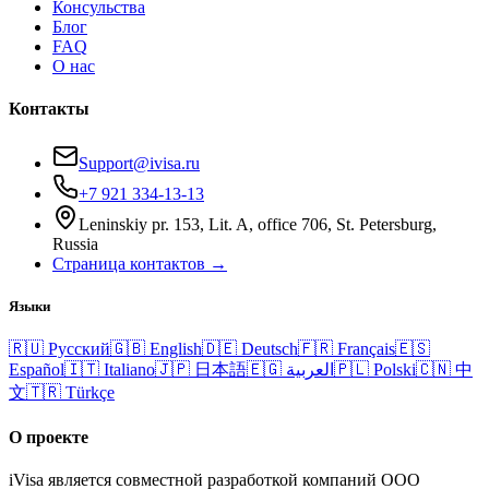
Консульства
Блог
FAQ
О нас
Контакты
Support@ivisa.ru
+7 921 334-13-13
Leninskiy pr. 153, Lit. A, office 706, St. Petersburg,
Russia
Страница контактов →
Языки
🇷🇺
Русский
🇬🇧
English
🇩🇪
Deutsch
🇫🇷
Français
🇪🇸
Español
🇮🇹
Italiano
🇯🇵
日本語
🇪🇬
العربية
🇵🇱
Polski
🇨🇳
中
文
🇹🇷
Türkçe
О проекте
iVisa является совместной разработкой компаний ООО