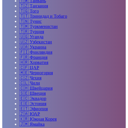
🇹🇼
Тайвань
🇹🇿
Танзания
🇹🇬
Того
🇹🇹
Тринидад и Тобаго
🇹🇳
Тунис
🇹🇲
Туркменистан
🇹🇷
Турция
🇺🇬
Уганда
🇺🇿
Узбекистан
🇺🇦
Украина
🇫🇮
Финляндия
🇫🇷
Франция
🇭🇷
Хорватия
🇨🇫
ЦАР
🇲🇪
Черногория
🇨🇿
Чехия
🇨🇱
Чили
🇨🇭
Швейцария
🇸🇪
Швеция
🇪🇨
Эквадор
🇪🇪
Эстония
🇪🇹
Эфиопия
🇿🇦
ЮАР
🇰🇷
Южная Корея
🇯🇲
Ямайка