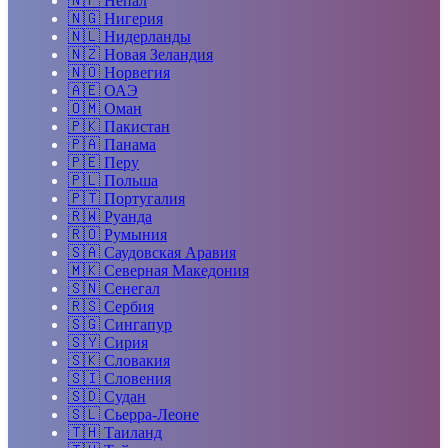
🇳🇵
Непал
🇳🇬
Нигерия
🇳🇱
Нидерланды
🇳🇿
Новая Зеландия
🇳🇴
Норвегия
🇦🇪
ОАЭ
🇴🇲
Оман
🇵🇰
Пакистан
🇵🇦
Панама
🇵🇪
Перу
🇵🇱
Польша
🇵🇹
Португалия
🇷🇼
Руанда
🇷🇴
Румыния
🇸🇦
Саудовская Аравия
🇲🇰
Северная Македония
🇸🇳
Сенегал
🇷🇸
Сербия
🇸🇬
Сингапур
🇸🇾
Сирия
🇸🇰
Словакия
🇸🇮
Словения
🇸🇩
Судан
🇸🇱
Сьерра-Леоне
🇹🇭
Таиланд