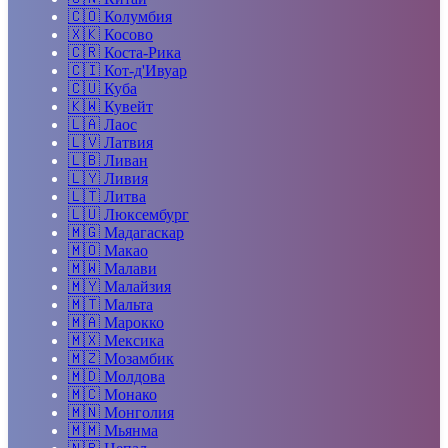
🇨🇴
Колумбия
🇽🇰
Косово
🇨🇷
Коста-Рика
🇨🇮
Кот-д'Ивуар
🇨🇺
Куба
🇰🇼
Кувейт
🇱🇦
Лаос
🇱🇻
Латвия
🇱🇧
Ливан
🇱🇾
Ливия
🇱🇹
Литва
🇱🇺
Люксембург
🇲🇬
Мадагаскар
🇲🇴
Макао
🇲🇼
Малави
🇲🇾
Малайзия
🇲🇹
Мальта
🇲🇦
Марокко
🇲🇽
Мексика
🇲🇿
Мозамбик
🇲🇩
Молдова
🇲🇨
Монако
🇲🇳
Монголия
🇲🇲
Мьянма