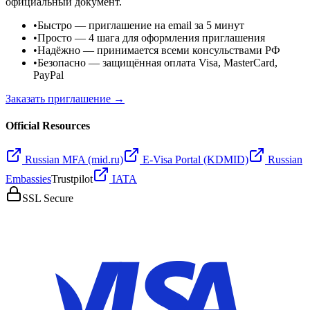
официальный документ.
•
Быстро
— приглашение на email за 5 минут
•
Просто
— 4 шага для оформления приглашения
•
Надёжно
— принимается всеми консульствами РФ
•
Безопасно
— защищённая оплата Visa, MasterCard,
PayPal
Заказать приглашение →
Official Resources
Russian MFA (mid.ru)
E-Visa Portal (KDMID)
Russian
Embassies
Trustpilot
IATA
SSL Secure