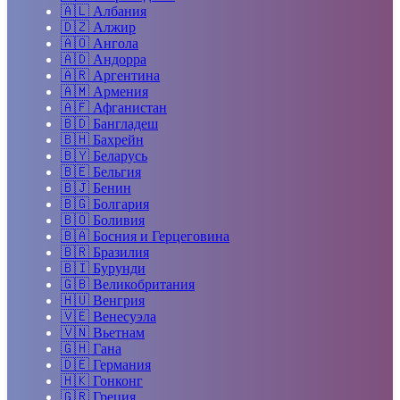
🇦🇱
Албания
🇩🇿
Алжир
🇦🇴
Ангола
🇦🇩
Андорра
🇦🇷
Аргентина
🇦🇲
Армения
🇦🇫
Афганистан
🇧🇩
Бангладеш
🇧🇭
Бахрейн
🇧🇾
Беларусь
🇧🇪
Бельгия
🇧🇯
Бенин
🇧🇬
Болгария
🇧🇴
Боливия
🇧🇦
Босния и Герцеговина
🇧🇷
Бразилия
🇧🇮
Бурунди
🇬🇧
Великобритания
🇭🇺
Венгрия
🇻🇪
Венесуэла
🇻🇳
Вьетнам
🇬🇭
Гана
🇩🇪
Германия
🇭🇰
Гонконг
🇬🇷
Греция