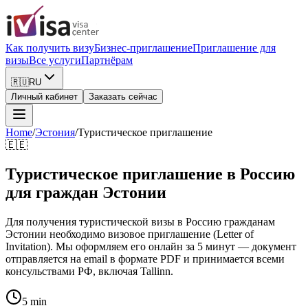
Как получить визу
Бизнес-приглашение
Приглашение для
визы
Все услуги
Партнёрам
🇷🇺
RU
Личный кабинет
Заказать сейчас
Home
/
Эстония
/
Туристическое приглашение
🇪🇪
Туристическое приглашение в Россию
для граждан Эстонии
Для получения туристической визы в Россию гражданам
Эстонии необходимо визовое приглашение (Letter of
Invitation). Мы оформляем его онлайн за 5 минут — документ
отправляется на email в формате PDF и принимается всеми
консульствами РФ, включая Tallinn.
5 min