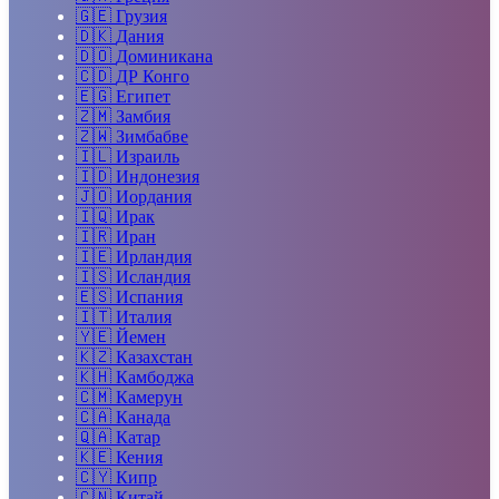
🇬🇪
Грузия
🇩🇰
Дания
🇩🇴
Доминикана
🇨🇩
ДР Конго
🇪🇬
Египет
🇿🇲
Замбия
🇿🇼
Зимбабве
🇮🇱
Израиль
🇮🇩
Индонезия
🇯🇴
Иордания
🇮🇶
Ирак
🇮🇷
Иран
🇮🇪
Ирландия
🇮🇸
Исландия
🇪🇸
Испания
🇮🇹
Италия
🇾🇪
Йемен
🇰🇿
Казахстан
🇰🇭
Камбоджа
🇨🇲
Камерун
🇨🇦
Канада
🇶🇦
Катар
🇰🇪
Кения
🇨🇾
Кипр
🇨🇳
Китай