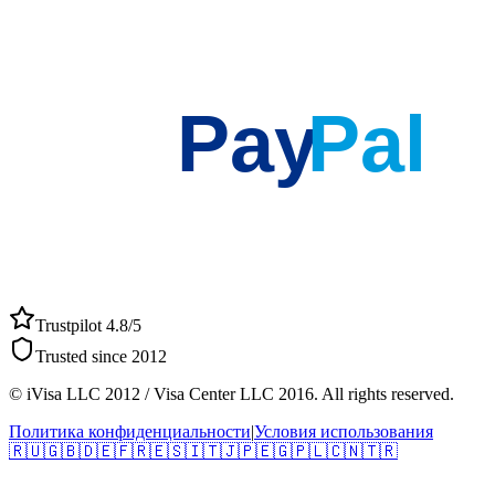
Pay
Pal
Trustpilot 4.8/5
Trusted since 2012
© iVisa LLC 2012 / Visa Center LLC 2016. All rights reserved.
Политика конфиденциальности
|
Условия использования
🇷🇺
🇬🇧
🇩🇪
🇫🇷
🇪🇸
🇮🇹
🇯🇵
🇪🇬
🇵🇱
🇨🇳
🇹🇷