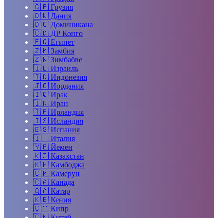
🇬🇪
Грузия
🇩🇰
Дания
🇩🇴
Доминикана
🇨🇩
ДР Конго
🇪🇬
Египет
🇿🇲
Замбия
🇿🇼
Зимбабве
🇮🇱
Израиль
🇮🇩
Индонезия
🇯🇴
Иордания
🇮🇶
Ирак
🇮🇷
Иран
🇮🇪
Ирландия
🇮🇸
Исландия
🇪🇸
Испания
🇮🇹
Италия
🇾🇪
Йемен
🇰🇿
Казахстан
🇰🇭
Камбоджа
🇨🇲
Камерун
🇨🇦
Канада
🇶🇦
Катар
🇰🇪
Кения
🇨🇾
Кипр
🇨🇳
Китай