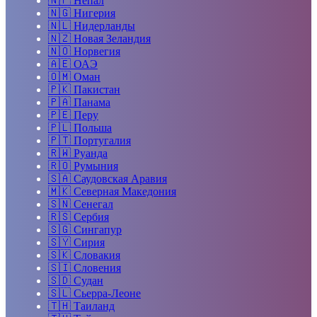
🇳🇵
Непал
🇳🇬
Нигерия
🇳🇱
Нидерланды
🇳🇿
Новая Зеландия
🇳🇴
Норвегия
🇦🇪
ОАЭ
🇴🇲
Оман
🇵🇰
Пакистан
🇵🇦
Панама
🇵🇪
Перу
🇵🇱
Польша
🇵🇹
Португалия
🇷🇼
Руанда
🇷🇴
Румыния
🇸🇦
Саудовская Аравия
🇲🇰
Северная Македония
🇸🇳
Сенегал
🇷🇸
Сербия
🇸🇬
Сингапур
🇸🇾
Сирия
🇸🇰
Словакия
🇸🇮
Словения
🇸🇩
Судан
🇸🇱
Сьерра-Леоне
🇹🇭
Таиланд