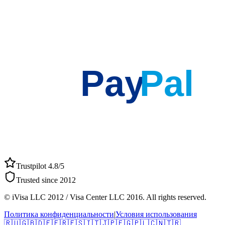
Pay
Pal
Trustpilot 4.8/5
Trusted since 2012
© iVisa LLC 2012 / Visa Center LLC 2016. All rights reserved.
Политика конфиденциальности
|
Условия использования
🇷🇺
🇬🇧
🇩🇪
🇫🇷
🇪🇸
🇮🇹
🇯🇵
🇪🇬
🇵🇱
🇨🇳
🇹🇷