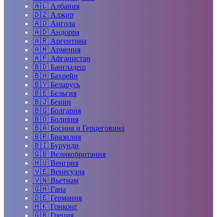
🇦🇱
Албания
🇩🇿
Алжир
🇦🇴
Ангола
🇦🇩
Андорра
🇦🇷
Аргентина
🇦🇲
Армения
🇦🇫
Афганистан
🇧🇩
Бангладеш
🇧🇭
Бахрейн
🇧🇾
Беларусь
🇧🇪
Бельгия
🇧🇯
Бенин
🇧🇬
Болгария
🇧🇴
Боливия
🇧🇦
Босния и Герцеговина
🇧🇷
Бразилия
🇧🇮
Бурунди
🇬🇧
Великобритания
🇭🇺
Венгрия
🇻🇪
Венесуэла
🇻🇳
Вьетнам
🇬🇭
Гана
🇩🇪
Германия
🇭🇰
Гонконг
🇬🇷
Греция