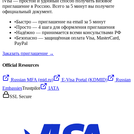
iVisa — простой и удобный способ получить визовое
приглашение в Россию. Всего за 5 минут вы получите
официальный документ.
•
Быстро
— приглашение на email за 5 минут
•
Просто
— 4 шага для оформления приглашения
•
Надёжно
— принимается всеми консульствами РФ
•
Безопасно
— защищённая оплата Visa, MasterCard,
PayPal
Заказать приглашение →
Official Resources
Russian MFA (mid.ru)
E-Visa Portal (KDMID)
Russian
Embassies
Trustpilot
IATA
SSL Secure