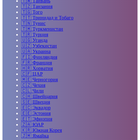
🇹🇼
Тайвань
🇹🇿
Танзания
🇹🇬
Того
🇹🇹
Тринидад и Тобаго
🇹🇳
Тунис
🇹🇲
Туркменистан
🇹🇷
Турция
🇺🇬
Уганда
🇺🇿
Узбекистан
🇺🇦
Украина
🇫🇮
Финляндия
🇫🇷
Франция
🇭🇷
Хорватия
🇨🇫
ЦАР
🇲🇪
Черногория
🇨🇿
Чехия
🇨🇱
Чили
🇨🇭
Швейцария
🇸🇪
Швеция
🇪🇨
Эквадор
🇪🇪
Эстония
🇪🇹
Эфиопия
🇿🇦
ЮАР
🇰🇷
Южная Корея
🇯🇲
Ямайка