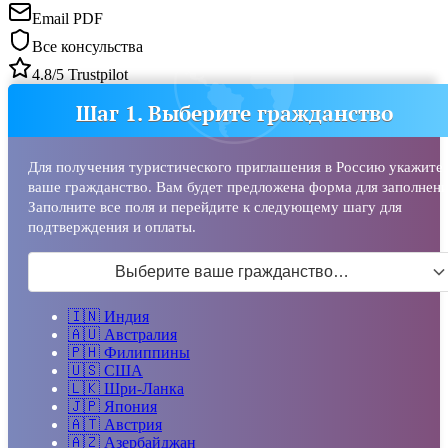
Email PDF
Все консульства
4.8/5 Trustpilot
Шаг 1. Выберите гражданство
Для получения туристического приглашения в Россию укажите
ваше гражданство. Вам будет предложена форма для заполнени
Заполните все поля и перейдите к следующему шагу для
подтверждения и оплаты.
Выберите ваше гражданство…
🇮🇳
Индия
🇦🇺
Австралия
🇵🇭
Филиппины
🇺🇸
США
🇱🇰
Шри-Ланка
🇯🇵
Япония
🇦🇹
Австрия
🇦🇿
Азербайджан