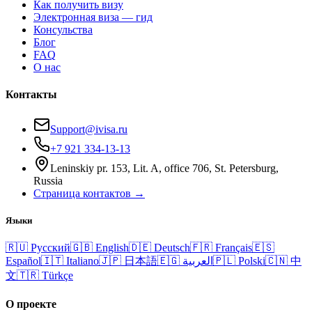
Как получить визу
Электронная виза — гид
Консульства
Блог
FAQ
О нас
Контакты
Support@ivisa.ru
+7 921 334-13-13
Leninskiy pr. 153, Lit. A, office 706, St. Petersburg,
Russia
Страница контактов →
Языки
🇷🇺
Русский
🇬🇧
English
🇩🇪
Deutsch
🇫🇷
Français
🇪🇸
Español
🇮🇹
Italiano
🇯🇵
日本語
🇪🇬
العربية
🇵🇱
Polski
🇨🇳
中
文
🇹🇷
Türkçe
О проекте