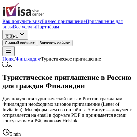
Как получить визу
Бизнес-приглашение
Приглашение для
визы
Все услуги
Партнёрам
🇷🇺
RU
Личный кабинет
Заказать сейчас
Home
/
Финляндия
/
Туристическое приглашение
🇫🇮
Туристическое приглашение в Россию
для граждан Финляндии
Для получения туристической визы в Россию гражданам
Финляндии необходимо визовое приглашение (Letter of
Invitation). Мы оформляем его онлайн за 5 минут — документ
отправляется на email в формате PDF и принимается всеми
консульствами РФ, включая Helsinki.
5 min