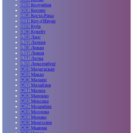
🇨🇴
Колумбия
🇽🇰
Косово
🇨🇷
Коста-Рика
🇨🇮
Кот-д'Ивуар
🇨🇺
Куба
🇰🇼
Кувейт
🇱🇦
Лаос
🇱🇻
Латвия
🇱🇧
Ливан
🇱🇾
Ливия
🇱🇹
Литва
🇱🇺
Люксембург
🇲🇬
Мадагаскар
🇲🇴
Макао
🇲🇼
Малави
🇲🇾
Малайзия
🇲🇹
Мальта
🇲🇦
Марокко
🇲🇽
Мексика
🇲🇿
Мозамбик
🇲🇩
Молдова
🇲🇨
Монако
🇲🇳
Монголия
🇲🇲
Мьянма