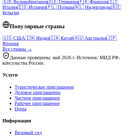
🇬🇧
Великобритания
🇩🇪
Германия
🇫🇷
Франция
🇮🇹
Италия
🇪🇸
Испания
🇵🇱
Польша
🇳🇱
Нидерланды
🇧🇪
Бельгия
Популярные страны
🇺🇸
США
🇮🇳
Индия
🇨🇳
Китай
🇦🇺
Австралия
🇯🇵
Япония
Все страны →
Данные проверены: май 2026 г. Источник: МИД РФ,
консульства России.
Услуги
Туристическое приглашение
Деловое приглашение
Частное приглашение
Рабочее приглашение
Цены
Информация
Визовый гид