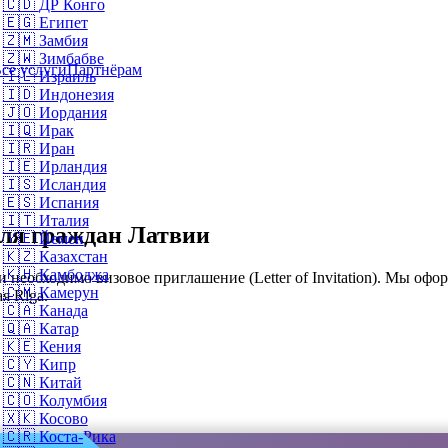
🇨🇩
ДР Конго
🇪🇬
Египет
🇿🇲
Замбия
🇿🇼
Зимбабве
се услуги
Партнёрам
🇮🇱
Израиль
🇮🇩
Индонезия
🇯🇴
Иордания
🇮🇶
Ирак
🇮🇷
Иран
🇮🇪
Ирландия
🇮🇸
Исландия
🇪🇸
Испания
🇮🇹
Италия
для граждан Латвии
🇾🇪
Йемен
🇰🇿
Казахстан
🇰🇭
Камбоджа
еобходимо визовое приглашение (Letter of Invitation). Мы офор
🇨🇲
Камерун
я Riga.
🇨🇦
Канада
🇶🇦
Катар
🇰🇪
Кения
🇨🇾
Кипр
🇨🇳
Китай
🇨🇴
Колумбия
🇽🇰
Косово
🇨🇷
Коста-Рика