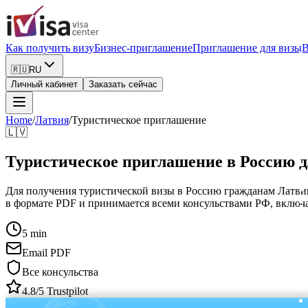
Как получить визу
Бизнес-приглашение
Приглашение для визы
В
🇷🇺
RU
Личный кабинет
Заказать сейчас
Home
/
Латвия
/
Туристическое приглашение
🇱🇻
Туристическое приглашение в Россию 
Для получения туристической визы в Россию гражданам Латвии н
в формате PDF и принимается всеми консульствами РФ, включа
5 min
Email PDF
Все консульства
4.8/5 Trustpilot