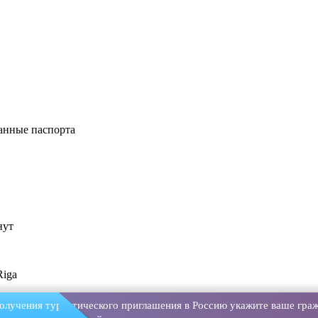
анные паспорта
нут
Riga
олучения туристического приглашения в Россию укажите ваше граж