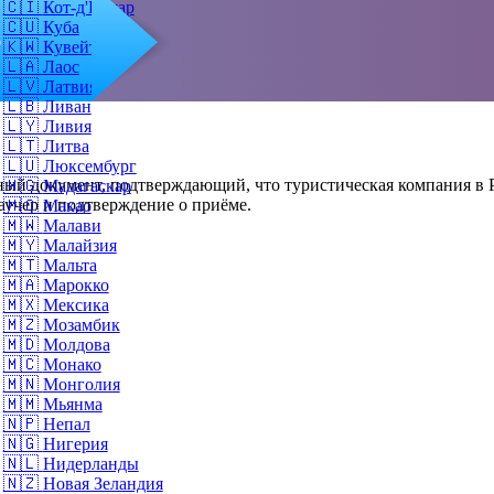
🇨🇮
Кот-д'Ивуар
🇨🇺
Куба
о
🇰🇼
Кувейт
🇱🇦
Лаос
🇱🇻
Латвия
🇱🇧
Ливан
🇱🇾
Ливия
🇱🇹
Литва
🇱🇺
Люксембург
ый документ, подтверждающий, что туристическая компания в Р
🇲🇬
Мадагаскар
аучер и подтверждение о приёме.
🇲🇴
Макао
🇲🇼
Малави
🇲🇾
Малайзия
🇲🇹
Мальта
🇲🇦
Марокко
🇲🇽
Мексика
🇲🇿
Мозамбик
🇲🇩
Молдова
🇲🇨
Монако
🇲🇳
Монголия
🇲🇲
Мьянма
🇳🇵
Непал
🇳🇬
Нигерия
🇳🇱
Нидерланды
🇳🇿
Новая Зеландия