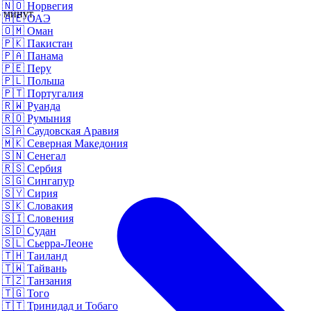
🇳🇴
Норвегия
 минут.
🇦🇪
ОАЭ
🇴🇲
Оман
🇵🇰
Пакистан
🇵🇦
Панама
🇵🇪
Перу
🇵🇱
Польша
🇵🇹
Португалия
🇷🇼
Руанда
🇷🇴
Румыния
🇸🇦
Саудовская Аравия
🇲🇰
Северная Македония
🇸🇳
Сенегал
🇷🇸
Сербия
🇸🇬
Сингапур
🇸🇾
Сирия
🇸🇰
Словакия
🇸🇮
Словения
🇸🇩
Судан
🇸🇱
Сьерра-Леоне
🇹🇭
Таиланд
🇹🇼
Тайвань
🇹🇿
Танзания
🇹🇬
Того
🇹🇹
Тринидад и Тобаго