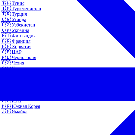
🇹🇳
Тунис
🇹🇲
Туркменистан
🇹🇷
Турция
🇺🇬
Уганда
🇺🇿
Узбекистан
🇺🇦
Украина
🇫🇮
Финляндия
🇫🇷
Франция
🇭🇷
Хорватия
🇨🇫
ЦАР
🇲🇪
Черногория
🇨🇿
Чехия
🇨🇱
Чили
🇨🇭
Швейцария
🇸🇪
Швеция
🇪🇨
Эквадор
🇪🇪
Эстония
🇪🇹
Эфиопия
🇿🇦
ЮАР
🇰🇷
Южная Корея
🇯🇲
Ямайка