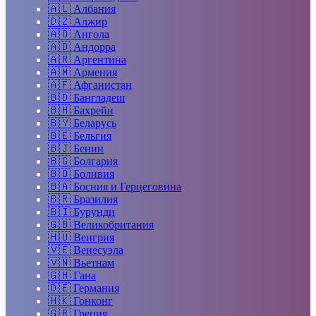
🇦🇱
Албания
🇩🇿
Алжир
🇦🇴
Ангола
🇦🇩
Андорра
🇦🇷
Аргентина
🇦🇲
Армения
🇦🇫
Афганистан
🇧🇩
Бангладеш
🇧🇭
Бахрейн
🇧🇾
Беларусь
🇧🇪
Бельгия
🇧🇯
Бенин
🇧🇬
Болгария
🇧🇴
Боливия
🇧🇦
Босния и Герцеговина
🇧🇷
Бразилия
🇧🇮
Бурунди
🇬🇧
Великобритания
🇭🇺
Венгрия
🇻🇪
Венесуэла
🇻🇳
Вьетнам
🇬🇭
Гана
🇩🇪
Германия
🇭🇰
Гонконг
🇬🇷
Греция