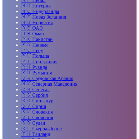
🇳🇵
Непал
🇳🇬
Нигерия
🇳🇱
Нидерланды
🇳🇿
Новая Зеландия
🇳🇴
Норвегия
🇦🇪
ОАЭ
🇴🇲
Оман
🇵🇰
Пакистан
🇵🇦
Панама
🇵🇪
Перу
🇵🇱
Польша
🇵🇹
Португалия
🇷🇼
Руанда
🇷🇴
Румыния
🇸🇦
Саудовская Аравия
🇲🇰
Северная Македония
🇸🇳
Сенегал
🇷🇸
Сербия
🇸🇬
Сингапур
🇸🇾
Сирия
🇸🇰
Словакия
🇸🇮
Словения
🇸🇩
Судан
🇸🇱
Сьерра-Леоне
🇹🇭
Таиланд