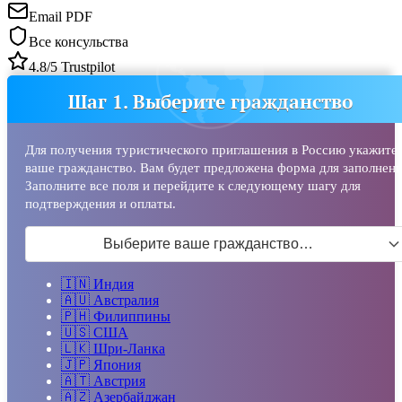
Email PDF
Все консульства
4.8/5 Trustpilot
Шаг 1. Выберите гражданство
Для получения туристического приглашения в Россию укажите
ваше гражданство. Вам будет предложена форма для заполнени
Заполните все поля и перейдите к следующему шагу для
подтверждения и оплаты.
Выберите ваше гражданство…
🇮🇳
Индия
🇦🇺
Австралия
🇵🇭
Филиппины
🇺🇸
США
🇱🇰
Шри-Ланка
🇯🇵
Япония
🇦🇹
Австрия
🇦🇿
Азербайджан