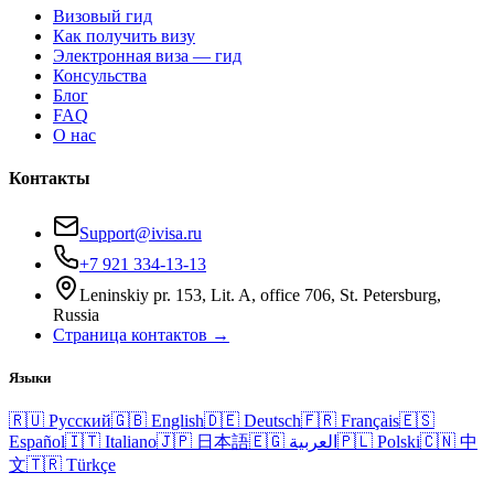
Визовый гид
Как получить визу
Электронная виза — гид
Консульства
Блог
FAQ
О нас
Контакты
Support@ivisa.ru
+7 921 334-13-13
Leninskiy pr. 153, Lit. A, office 706, St. Petersburg,
Russia
Страница контактов →
Языки
🇷🇺
Русский
🇬🇧
English
🇩🇪
Deutsch
🇫🇷
Français
🇪🇸
Español
🇮🇹
Italiano
🇯🇵
日本語
🇪🇬
العربية
🇵🇱
Polski
🇨🇳
中
文
🇹🇷
Türkçe