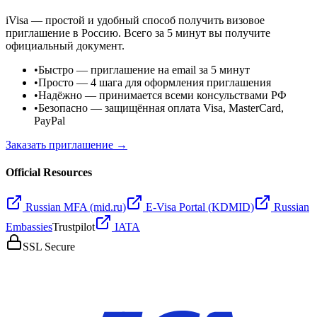
iVisa — простой и удобный способ получить визовое
приглашение в Россию. Всего за 5 минут вы получите
официальный документ.
•
Быстро
— приглашение на email за 5 минут
•
Просто
— 4 шага для оформления приглашения
•
Надёжно
— принимается всеми консульствами РФ
•
Безопасно
— защищённая оплата Visa, MasterCard,
PayPal
Заказать приглашение →
Official Resources
Russian MFA (mid.ru)
E-Visa Portal (KDMID)
Russian
Embassies
Trustpilot
IATA
SSL Secure