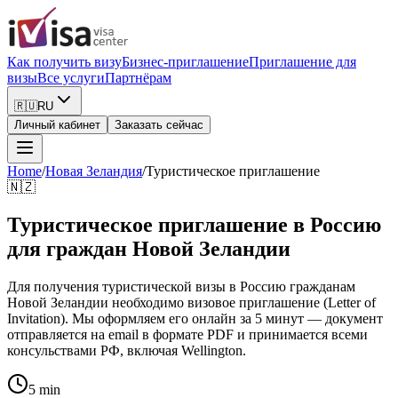
Как получить визу
Бизнес-приглашение
Приглашение для
визы
Все услуги
Партнёрам
🇷🇺
RU
Личный кабинет
Заказать сейчас
Home
/
Новая Зеландия
/
Туристическое приглашение
🇳🇿
Туристическое приглашение в Россию
для граждан Новой Зеландии
Для получения туристической визы в Россию гражданам
Новой Зеландии необходимо визовое приглашение (Letter of
Invitation). Мы оформляем его онлайн за 5 минут — документ
отправляется на email в формате PDF и принимается всеми
консульствами РФ, включая Wellington.
5 min