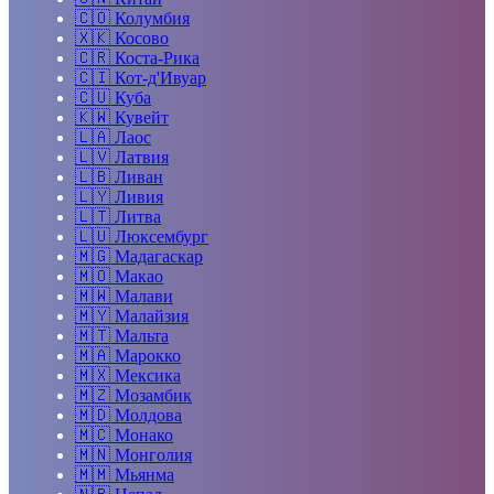
🇨🇴
Колумбия
🇽🇰
Косово
🇨🇷
Коста-Рика
🇨🇮
Кот-д'Ивуар
🇨🇺
Куба
🇰🇼
Кувейт
🇱🇦
Лаос
🇱🇻
Латвия
🇱🇧
Ливан
🇱🇾
Ливия
🇱🇹
Литва
🇱🇺
Люксембург
🇲🇬
Мадагаскар
🇲🇴
Макао
🇲🇼
Малави
🇲🇾
Малайзия
🇲🇹
Мальта
🇲🇦
Марокко
🇲🇽
Мексика
🇲🇿
Мозамбик
🇲🇩
Молдова
🇲🇨
Монако
🇲🇳
Монголия
🇲🇲
Мьянма