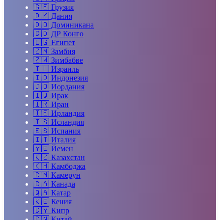
🇬🇪
Грузия
🇩🇰
Дания
🇩🇴
Доминикана
🇨🇩
ДР Конго
🇪🇬
Египет
🇿🇲
Замбия
🇿🇼
Зимбабве
🇮🇱
Израиль
🇮🇩
Индонезия
🇯🇴
Иордания
🇮🇶
Ирак
🇮🇷
Иран
🇮🇪
Ирландия
🇮🇸
Исландия
🇪🇸
Испания
🇮🇹
Италия
🇾🇪
Йемен
🇰🇿
Казахстан
🇰🇭
Камбоджа
🇨🇲
Камерун
🇨🇦
Канада
🇶🇦
Катар
🇰🇪
Кения
🇨🇾
Кипр
🇨🇳
Китай