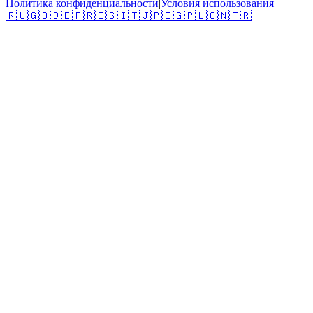
Политика конфиденциальности
|
Условия использования
🇷🇺
🇬🇧
🇩🇪
🇫🇷
🇪🇸
🇮🇹
🇯🇵
🇪🇬
🇵🇱
🇨🇳
🇹🇷