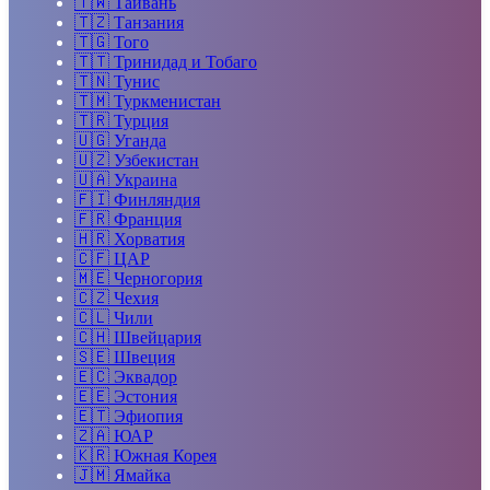
🇹🇼
Тайвань
🇹🇿
Танзания
🇹🇬
Того
🇹🇹
Тринидад и Тобаго
🇹🇳
Тунис
🇹🇲
Туркменистан
🇹🇷
Турция
🇺🇬
Уганда
🇺🇿
Узбекистан
🇺🇦
Украина
🇫🇮
Финляндия
🇫🇷
Франция
🇭🇷
Хорватия
🇨🇫
ЦАР
🇲🇪
Черногория
🇨🇿
Чехия
🇨🇱
Чили
🇨🇭
Швейцария
🇸🇪
Швеция
🇪🇨
Эквадор
🇪🇪
Эстония
🇪🇹
Эфиопия
🇿🇦
ЮАР
🇰🇷
Южная Корея
🇯🇲
Ямайка