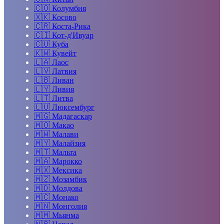
🇨🇴
Колумбия
🇽🇰
Косово
🇨🇷
Коста-Рика
🇨🇮
Кот-д'Ивуар
🇨🇺
Куба
🇰🇼
Кувейт
🇱🇦
Лаос
🇱🇻
Латвия
🇱🇧
Ливан
🇱🇾
Ливия
🇱🇹
Литва
🇱🇺
Люксембург
🇲🇬
Мадагаскар
🇲🇴
Макао
🇲🇼
Малави
🇲🇾
Малайзия
🇲🇹
Мальта
🇲🇦
Марокко
🇲🇽
Мексика
🇲🇿
Мозамбик
🇲🇩
Молдова
🇲🇨
Монако
🇲🇳
Монголия
🇲🇲
Мьянма