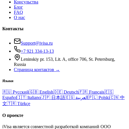
Консульства
Блог
FAQ
О нас
Контакты
Support@ivisa.ru
+7 921 334-13-13
Leninskiy pr. 153, Lit. A, office 706, St. Petersburg,
Russia
Страница контактов →
Языки
🇷🇺
Русский
🇬🇧
English
🇩🇪
Deutsch
🇫🇷
Français
🇪🇸
Español
🇮🇹
Italiano
🇯🇵
日本語
🇪🇬
العربية
🇵🇱
Polski
🇨🇳
中
文
🇹🇷
Türkçe
О проекте
iVisa является совместной разработкой компаний ООО