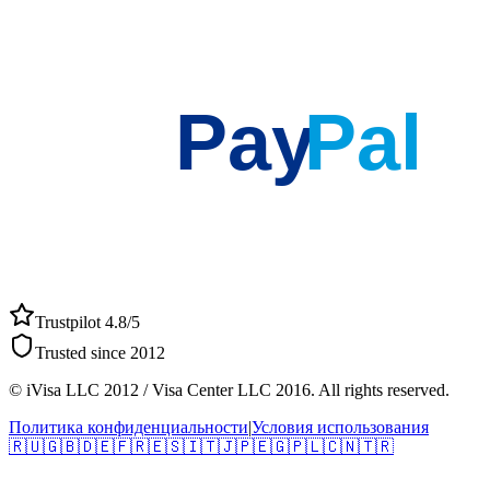
Pay
Pal
Trustpilot 4.8/5
Trusted since 2012
© iVisa LLC 2012 / Visa Center LLC 2016. All rights reserved.
Политика конфиденциальности
|
Условия использования
🇷🇺
🇬🇧
🇩🇪
🇫🇷
🇪🇸
🇮🇹
🇯🇵
🇪🇬
🇵🇱
🇨🇳
🇹🇷