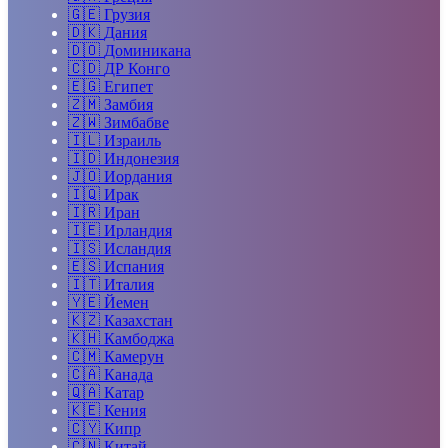
🇬🇪
Грузия
🇩🇰
Дания
🇩🇴
Доминикана
🇨🇩
ДР Конго
🇪🇬
Египет
🇿🇲
Замбия
🇿🇼
Зимбабве
🇮🇱
Израиль
🇮🇩
Индонезия
🇯🇴
Иордания
🇮🇶
Ирак
🇮🇷
Иран
🇮🇪
Ирландия
🇮🇸
Исландия
🇪🇸
Испания
🇮🇹
Италия
🇾🇪
Йемен
🇰🇿
Казахстан
🇰🇭
Камбоджа
🇨🇲
Камерун
🇨🇦
Канада
🇶🇦
Катар
🇰🇪
Кения
🇨🇾
Кипр
🇨🇳
Китай