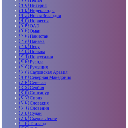
🇳🇵
Непал
🇳🇬
Нигерия
🇳🇱
Нидерланды
🇳🇿
Новая Зеландия
🇳🇴
Норвегия
🇦🇪
ОАЭ
🇴🇲
Оман
🇵🇰
Пакистан
🇵🇦
Панама
🇵🇪
Перу
🇵🇱
Польша
🇵🇹
Португалия
🇷🇼
Руанда
🇷🇴
Румыния
🇸🇦
Саудовская Аравия
🇲🇰
Северная Македония
🇸🇳
Сенегал
🇷🇸
Сербия
🇸🇬
Сингапур
🇸🇾
Сирия
🇸🇰
Словакия
🇸🇮
Словения
🇸🇩
Судан
🇸🇱
Сьерра-Леоне
🇹🇭
Таиланд