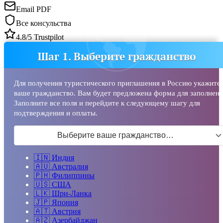
Email PDF
Все консульства
4.8/5 Trustpilot
Шаг 1. Выберите гражданство
Для получения туристического приглашения в Россию укажите
ваше гражданство. Вам будет предложена форма для заполнени
Заполните все поля и перейдите к следующему шагу для
подтверждения и оплаты.
Выберите ваше гражданство…
🇮🇳
Индия
🇦🇺
Австралия
🇵🇭
Филиппины
🇺🇸
США
🇱🇰
Шри-Ланка
🇯🇵
Япония
🇦🇹
Австрия
🇦🇿
Азербайджан