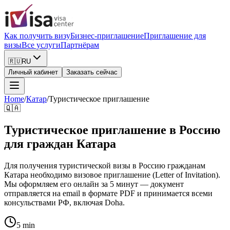
Как получить визу
Бизнес-приглашение
Приглашение для
визы
Все услуги
Партнёрам
🇷🇺
RU
Личный кабинет
Заказать сейчас
Home
/
Катар
/
Туристическое приглашение
🇶🇦
Туристическое приглашение в Россию
для граждан Катара
Для получения туристической визы в Россию гражданам
Катара необходимо визовое приглашение (Letter of Invitation).
Мы оформляем его онлайн за 5 минут — документ
отправляется на email в формате PDF и принимается всеми
консульствами РФ, включая Doha.
5 min