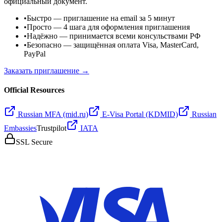
официальный документ.
•
Быстро
— приглашение на email за 5 минут
•
Просто
— 4 шага для оформления приглашения
•
Надёжно
— принимается всеми консульствами РФ
•
Безопасно
— защищённая оплата Visa, MasterCard,
PayPal
Заказать приглашение →
Official Resources
Russian MFA (mid.ru)
E-Visa Portal (KDMID)
Russian
Embassies
Trustpilot
IATA
SSL Secure