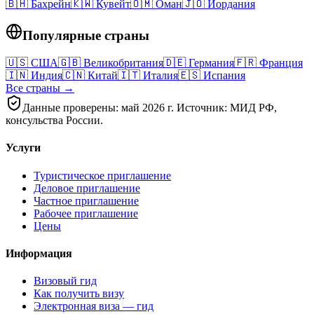
🇧🇭
Бахрейн
🇰🇼
Кувейт
🇴🇲
Оман
🇯🇴
Иордания
Популярные страны
🇺🇸
США
🇬🇧
Великобритания
🇩🇪
Германия
🇫🇷
Франция
🇮🇳
Индия
🇨🇳
Китай
🇮🇹
Италия
🇪🇸
Испания
Все страны →
Данные проверены: май 2026 г. Источник: МИД РФ,
консульства России.
Услуги
Туристическое приглашение
Деловое приглашение
Частное приглашение
Рабочее приглашение
Цены
Информация
Визовый гид
Как получить визу
Электронная виза — гид