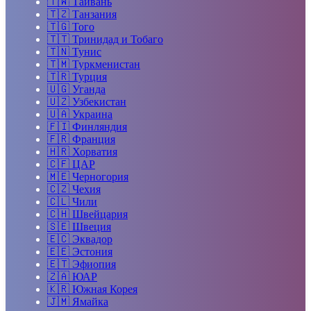
🇹🇼
Тайвань
🇹🇿
Танзания
🇹🇬
Того
🇹🇹
Тринидад и Тобаго
🇹🇳
Тунис
🇹🇲
Туркменистан
🇹🇷
Турция
🇺🇬
Уганда
🇺🇿
Узбекистан
🇺🇦
Украина
🇫🇮
Финляндия
🇫🇷
Франция
🇭🇷
Хорватия
🇨🇫
ЦАР
🇲🇪
Черногория
🇨🇿
Чехия
🇨🇱
Чили
🇨🇭
Швейцария
🇸🇪
Швеция
🇪🇨
Эквадор
🇪🇪
Эстония
🇪🇹
Эфиопия
🇿🇦
ЮАР
🇰🇷
Южная Корея
🇯🇲
Ямайка