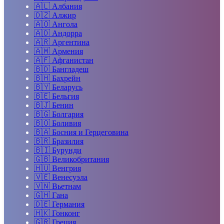
🇦🇱
Албания
🇩🇿
Алжир
🇦🇴
Ангола
🇦🇩
Андорра
🇦🇷
Аргентина
🇦🇲
Армения
🇦🇫
Афганистан
🇧🇩
Бангладеш
🇧🇭
Бахрейн
🇧🇾
Беларусь
🇧🇪
Бельгия
🇧🇯
Бенин
🇧🇬
Болгария
🇧🇴
Боливия
🇧🇦
Босния и Герцеговина
🇧🇷
Бразилия
🇧🇮
Бурунди
🇬🇧
Великобритания
🇭🇺
Венгрия
🇻🇪
Венесуэла
🇻🇳
Вьетнам
🇬🇭
Гана
🇩🇪
Германия
🇭🇰
Гонконг
🇬🇷
Греция