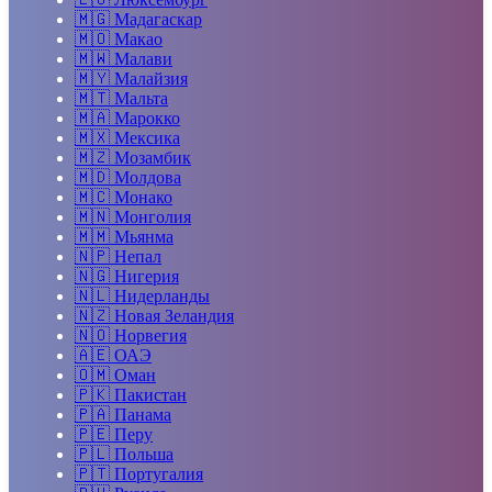
🇲🇬
Мадагаскар
🇲🇴
Макао
🇲🇼
Малави
🇲🇾
Малайзия
🇲🇹
Мальта
🇲🇦
Марокко
🇲🇽
Мексика
🇲🇿
Мозамбик
🇲🇩
Молдова
🇲🇨
Монако
🇲🇳
Монголия
🇲🇲
Мьянма
🇳🇵
Непал
🇳🇬
Нигерия
🇳🇱
Нидерланды
🇳🇿
Новая Зеландия
🇳🇴
Норвегия
🇦🇪
ОАЭ
🇴🇲
Оман
🇵🇰
Пакистан
🇵🇦
Панама
🇵🇪
Перу
🇵🇱
Польша
🇵🇹
Португалия