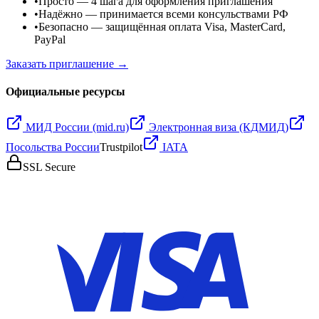
•
Просто
— 4 шага для оформления приглашения
•
Надёжно
— принимается всеми консульствами РФ
•
Безопасно
— защищённая оплата Visa, MasterCard,
PayPal
Заказать приглашение →
Официальные ресурсы
МИД России (mid.ru)
Электронная виза (КДМИД)
Посольства России
Trustpilot
IATA
SSL Secure