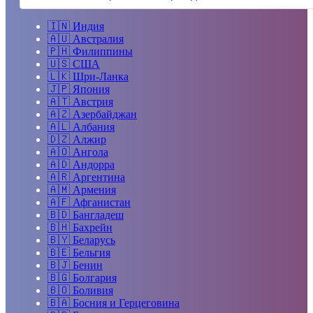
🇮🇳
Индия
🇦🇺
Австралия
🇵🇭
Филиппины
🇺🇸
США
🇱🇰
Шри-Ланка
🇯🇵
Япония
🇦🇹
Австрия
🇦🇿
Азербайджан
🇦🇱
Албания
🇩🇿
Алжир
🇦🇴
Ангола
🇦🇩
Андорра
🇦🇷
Аргентина
🇦🇲
Армения
🇦🇫
Афганистан
🇧🇩
Бангладеш
🇧🇭
Бахрейн
🇧🇾
Беларусь
🇧🇪
Бельгия
🇧🇯
Бенин
🇧🇬
Болгария
🇧🇴
Боливия
🇧🇦
Босния и Герцеговина