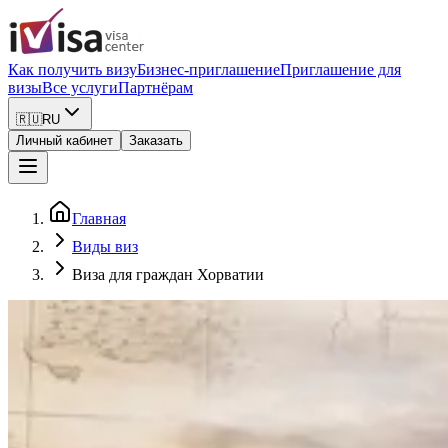
Как получить визу
Бизнес-приглашение
Приглашение для
визы
Все услуги
Партнёрам
🇷🇺
RU
Личный кабинет
Заказать
Главная
Виды виз
Виза для граждан Хорватии