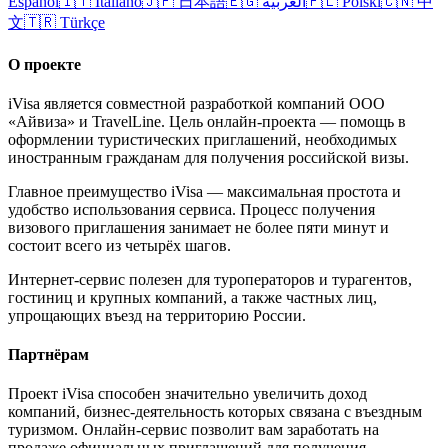
Español
🇮🇹
Italiano
🇯🇵
日本語
🇪🇬
العربية
🇵🇱
Polski
🇨🇳
中
文
🇹🇷
Türkçe
О проекте
iVisa является совместной разработкой компаний ООО
«Айвиза» и TravelLine. Цель онлайн-проекта — помощь в
оформлении туристических приглашений, необходимых
иностранным гражданам для получения российской визы.
Главное преимущество iVisa — максимальная простота и
удобство использования сервиса. Процесс получения
визового приглашения занимает не более пяти минут и
состоит всего из четырёх шагов.
Интернет-сервис полезен для туроператоров и турагентов,
гостиниц и крупных компаний, а также частных лиц,
упрощающих въезд на территорию России.
Партнёрам
Проект iVisa способен значительно увеличить доход
компаний, бизнес-деятельность которых связана с въездным
туризмом. Онлайн-сервис позволит вам заработать на
продаже официальных приглашений для получения