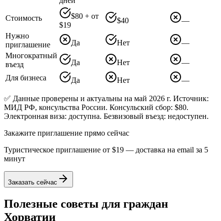
дней
$80 + от
Стоимость
$40
—
$19
Нужно
Да
Нет
—
приглашение
Многократный
Да
Нет
—
въезд
Для бизнеса
Да
Нет
—
✅ Данные проверены и актуальны на май 2026 г. Источник:
МИД РФ, консульства России. Консульский сбор: $80.
Электронная виза: доступна. Безвизовый въезд: недоступен.
Закажите приглашение прямо сейчас
Туристическое приглашение от
$19
— доставка на email за 5
минут
Заказать сейчас
Полезные советы для граждан
Хорватии