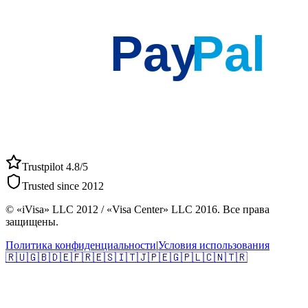
Pay
Pal
Trustpilot 4.8/5
Trusted since 2012
© «iVisa» LLC 2012 / «Visa Center» LLC 2016. Все права
защищены.
Политика конфиденциальности
|
Условия использования
🇷🇺
🇬🇧
🇩🇪
🇫🇷
🇪🇸
🇮🇹
🇯🇵
🇪🇬
🇵🇱
🇨🇳
🇹🇷