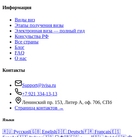
Информация
Виды виз
Этапы получения визы
Электронная виза — полный гид
Консульства РФ
Все страны
Блог
FAQ
О нас
Контакты
Support@ivisa.ru
+7 921 334-13-13
Ленинский пр. 153, Литер А, оф. 706, СПб
Страница контактов →
Языки
🇷🇺
Русский
🇬🇧
English
🇩🇪
Deutsch
🇫🇷
Français
🇪🇸