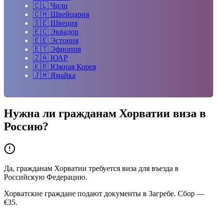
🇨🇱
Чили
🇨🇭
Швейцария
🇸🇪
Швеция
🇪🇨
Эквадор
🇪🇪
Эстония
🇪🇹
Эфиопия
🇿🇦
ЮАР
🇰🇷
Южная Корея
🇯🇲
Ямайка
Нужна ли гражданам
Хорватии
виза в
Россию?
Да, гражданам Хорватии требуется виза для въезда в
Российскую Федерацию.
Хорватские граждане подают документы в Загребе. Сбор —
€35.