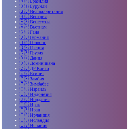
🇧🇷
Бразилия
🇧🇮
Бурунди
🇬🇧
Великобритания
🇭🇺
Венгрия
🇻🇪
Венесуэла
🇻🇳
Вьетнам
🇬🇭
Гана
🇩🇪
Германия
🇭🇰
Гонконг
🇬🇷
Греция
🇬🇪
Грузия
🇩🇰
Дания
🇩🇴
Доминикана
🇨🇩
ДР Конго
🇪🇬
Египет
🇿🇲
Замбия
🇿🇼
Зимбабве
🇮🇱
Израиль
🇮🇩
Индонезия
🇯🇴
Иордания
🇮🇶
Ирак
🇮🇷
Иран
🇮🇪
Ирландия
🇮🇸
Исландия
🇪🇸
Испания