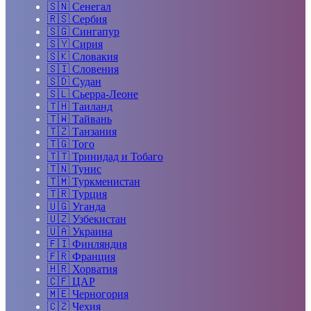
🇸🇳
Сенегал
🇷🇸
Сербия
🇸🇬
Сингапур
🇸🇾
Сирия
🇸🇰
Словакия
🇸🇮
Словения
🇸🇩
Судан
🇸🇱
Сьерра-Леоне
🇹🇭
Таиланд
🇹🇼
Тайвань
🇹🇿
Танзания
🇹🇬
Того
🇹🇹
Тринидад и Тобаго
🇹🇳
Тунис
🇹🇲
Туркменистан
🇹🇷
Турция
🇺🇬
Уганда
🇺🇿
Узбекистан
🇺🇦
Украина
🇫🇮
Финляндия
🇫🇷
Франция
🇭🇷
Хорватия
🇨🇫
ЦАР
🇲🇪
Черногория
🇨🇿
Чехия