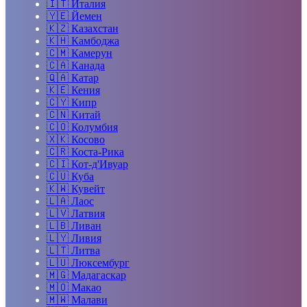
🇮🇹
Италия
🇾🇪
Йемен
🇰🇿
Казахстан
🇰🇭
Камбоджа
🇨🇲
Камерун
🇨🇦
Канада
🇶🇦
Катар
🇰🇪
Кения
🇨🇾
Кипр
🇨🇳
Китай
🇨🇴
Колумбия
🇽🇰
Косово
🇨🇷
Коста-Рика
🇨🇮
Кот-д'Ивуар
🇨🇺
Куба
🇰🇼
Кувейт
🇱🇦
Лаос
🇱🇻
Латвия
🇱🇧
Ливан
🇱🇾
Ливия
🇱🇹
Литва
🇱🇺
Люксембург
🇲🇬
Мадагаскар
🇲🇴
Макао
🇲🇼
Малави