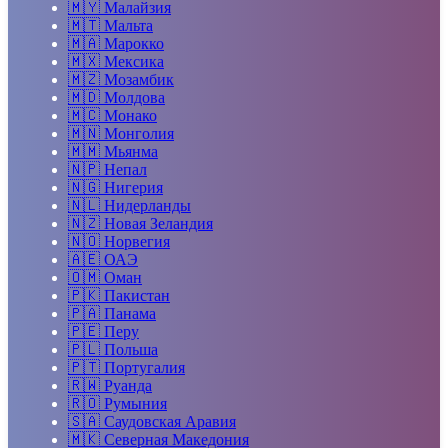
🇲🇾
Малайзия
🇲🇹
Мальта
🇲🇦
Марокко
🇲🇽
Мексика
🇲🇿
Мозамбик
🇲🇩
Молдова
🇲🇨
Монако
🇲🇳
Монголия
🇲🇲
Мьянма
🇳🇵
Непал
🇳🇬
Нигерия
🇳🇱
Нидерланды
🇳🇿
Новая Зеландия
🇳🇴
Норвегия
🇦🇪
ОАЭ
🇴🇲
Оман
🇵🇰
Пакистан
🇵🇦
Панама
🇵🇪
Перу
🇵🇱
Польша
🇵🇹
Португалия
🇷🇼
Руанда
🇷🇴
Румыния
🇸🇦
Саудовская Аравия
🇲🇰
Северная Македония