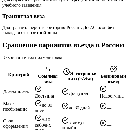
учебного заведения.
Транзитная виза
Для транзита через территорию России. До 72 часов без
выхода из транзитной зоны.
Сравнение вариантов въезда в Россию
Какой тип визы подходит вам
Электронная
Критерий
Обычная
Безвизовый
виза (e-Visa)
виза
въезд
Доступность
Доступна
Доступна
Недоступна
Макс.
до 30
до 30 дней
—
пребывание
дней
5-10
Срок
5 минут
рабочих
—
оформления
онлайн