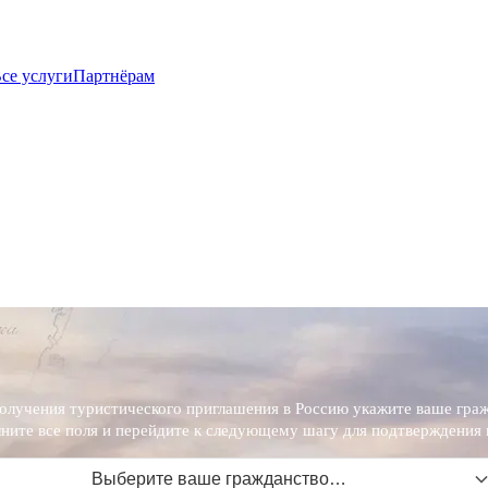
се услуги
Партнёрам
олучения туристического приглашения в Россию укажите ваше граж
ните все поля и перейдите к следующему шагу для подтверждения 
Выберите ваше гражданство…