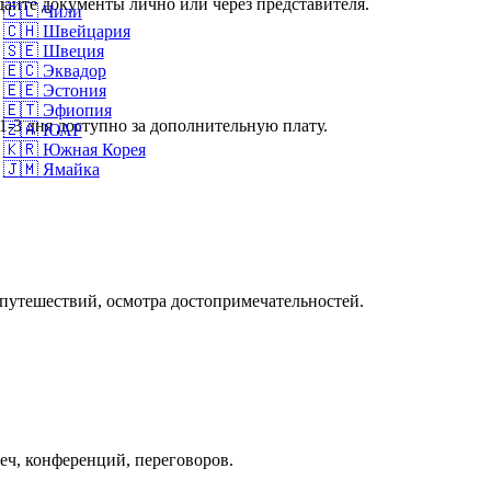
дайте документы лично или через представителя.
🇨🇱
Чили
🇨🇭
Швейцария
🇸🇪
Швеция
🇪🇨
Эквадор
🇪🇪
Эстония
🇪🇹
Эфиопия
1-3 дня доступно за дополнительную плату.
🇿🇦
ЮАР
🇰🇷
Южная Корея
🇯🇲
Ямайка
 путешествий, осмотра достопримечательностей.
реч, конференций, переговоров.