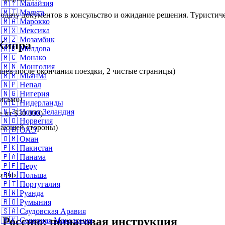
🇲🇾
Малайзия
🇲🇹
Мальта
дачу документов в консульство и ожидание решения. Туристиче
🇲🇦
Марокко
🇲🇽
Мексика
🇲🇿
Мозамбик
Кипра
🇲🇩
Молдова
🇲🇨
Монако
🇲🇳
Монголия
цев после окончания поездки, 2 чистые страницы)
🇲🇲
Мьянма
🇳🇵
Непал
🇳🇬
Нигерия
исьмо)
🇳🇱
Нидерланды
🇳🇿
Новая Зеландия
 от $30 000)
🇳🇴
Норвегия
мающей стороны)
🇦🇪
ОАЭ
🇴🇲
Оман
🇵🇰
Пакистан
🇵🇦
Панама
🇵🇪
Перу
🇵🇱
Польша
и РФ.
🇵🇹
Португалия
🇷🇼
Руанда
🇷🇴
Румыния
🇸🇦
Саудовская Аравия
 Россию: пошаговая инструкция
🇲🇰
Северная Македония