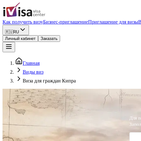
Как получить визу
Бизнес-приглашение
Приглашение для визы
В
🇷🇺
RU
Личный кабинет
Заказать
Главная
Виды виз
Виза для граждан Кипра
Для п
Запол