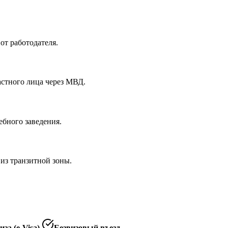
от работодателя.
астного лица через МВД.
ебного заведения.
 из транзитной зоны.
за (e-Visa)
Безвизовый въезд