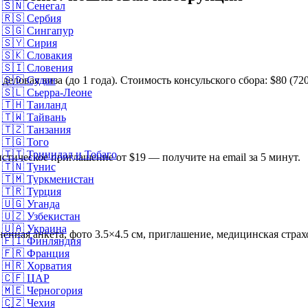
🇸🇳
Сенегал
🇷🇸
Сербия
🇸🇬
Сингапур
🇸🇾
Сирия
🇸🇰
Словакия
🇸🇮
Словения
еловая виза (до 1 года). Стоимость консульского сбора: $80 (720
🇸🇩
Судан
🇸🇱
Сьерра-Леоне
🇹🇭
Таиланд
🇹🇼
Тайвань
🇹🇿
Танзания
🇹🇬
Того
🇹🇹
Тринидад и Тобаго
стическое приглашение от $19 — получите на email за 5 минут.
🇹🇳
Тунис
🇹🇲
Туркменистан
🇹🇷
Турция
🇺🇬
Уганда
🇺🇿
Узбекистан
🇺🇦
Украина
ненная анкета, фото 3.5×4.5 см, приглашение, медицинская страх
🇫🇮
Финляндия
🇫🇷
Франция
🇭🇷
Хорватия
🇨🇫
ЦАР
🇲🇪
Черногория
🇨🇿
Чехия