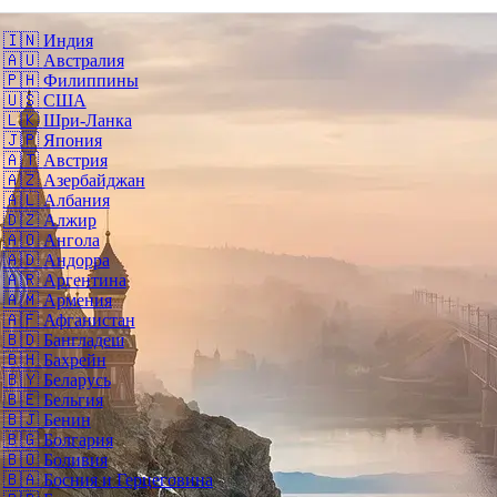
🇮🇳
Индия
🇦🇺
Австралия
🇵🇭
Филиппины
🇺🇸
США
🇱🇰
Шри-Ланка
🇯🇵
Япония
🇦🇹
Австрия
🇦🇿
Азербайджан
🇦🇱
Албания
🇩🇿
Алжир
🇦🇴
Ангола
🇦🇩
Андорра
🇦🇷
Аргентина
🇦🇲
Армения
🇦🇫
Афганистан
🇧🇩
Бангладеш
🇧🇭
Бахрейн
🇧🇾
Беларусь
🇧🇪
Бельгия
🇧🇯
Бенин
🇧🇬
Болгария
🇧🇴
Боливия
🇧🇦
Босния и Герцеговина