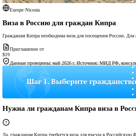
Europe
·
Nicosia
Виза в Россию для граждан
Кипра
Гражданам Кипра необходима виза для посещения России. Для
Приглашение от
$19
Данные проверены: май 2026 г. Источник: МИД РФ, консуль
Шаг 1. Выберите гражданств
Нужна ли гражданам
Кипра
виза в Рос
Да, гражданам Кипра требуется виза для въезда в Российскую 