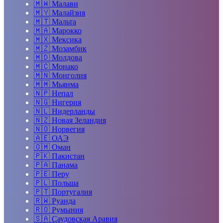
🇲🇼
Малави
🇲🇾
Малайзия
🇲🇹
Мальта
🇲🇦
Марокко
🇲🇽
Мексика
🇲🇿
Мозамбик
🇲🇩
Молдова
🇲🇨
Монако
🇲🇳
Монголия
🇲🇲
Мьянма
🇳🇵
Непал
🇳🇬
Нигерия
🇳🇱
Нидерланды
🇳🇿
Новая Зеландия
🇳🇴
Норвегия
🇦🇪
ОАЭ
🇴🇲
Оман
🇵🇰
Пакистан
🇵🇦
Панама
🇵🇪
Перу
🇵🇱
Польша
🇵🇹
Португалия
🇷🇼
Руанда
🇷🇴
Румыния
🇸🇦
Саудовская Аравия