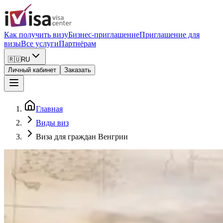
Как получить визу
Бизнес-приглашение
Приглашение для
визы
Все услуги
Партнёрам
🇷🇺
RU
Личный кабинет
Заказать
Главная
Виды виз
Виза для граждан Венгрии