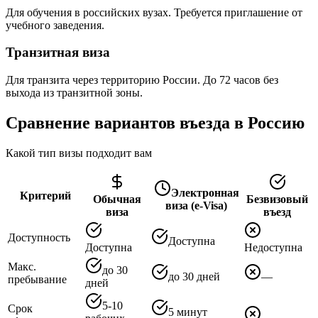
Для обучения в российских вузах. Требуется приглашение от
учебного заведения.
Транзитная виза
Для транзита через территорию России. До 72 часов без
выхода из транзитной зоны.
Сравнение вариантов въезда в Россию
Какой тип визы подходит вам
Электронная
Критерий
Обычная
Безвизовый
виза (e-Visa)
виза
въезд
Доступность
Доступна
Доступна
Недоступна
Макс.
до 30
до 30 дней
—
пребывание
дней
5-10
Срок
5 минут