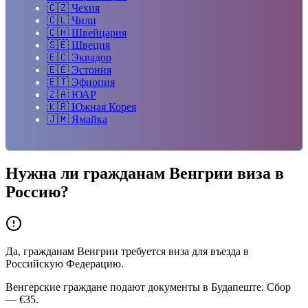
🇨🇿
Чехия
🇨🇱
Чили
🇨🇭
Швейцария
🇸🇪
Швеция
🇪🇨
Эквадор
🇪🇪
Эстония
🇪🇹
Эфиопия
🇿🇦
ЮАР
🇰🇷
Южная Корея
🇯🇲
Ямайка
Нужна ли гражданам
Венгрии
виза в
Россию?
Да, гражданам Венгрии требуется виза для въезда в
Российскую Федерацию.
Венгерские граждане подают документы в Будапеште. Сбор
— €35.