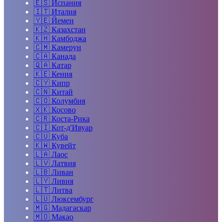
🇪🇸
Испания
🇮🇹
Италия
🇾🇪
Йемен
🇰🇿
Казахстан
🇰🇭
Камбоджа
🇨🇲
Камерун
🇨🇦
Канада
🇶🇦
Катар
🇰🇪
Кения
🇨🇾
Кипр
🇨🇳
Китай
🇨🇴
Колумбия
🇽🇰
Косово
🇨🇷
Коста-Рика
🇨🇮
Кот-д'Ивуар
🇨🇺
Куба
🇰🇼
Кувейт
🇱🇦
Лаос
🇱🇻
Латвия
🇱🇧
Ливан
🇱🇾
Ливия
🇱🇹
Литва
🇱🇺
Люксембург
🇲🇬
Мадагаскар
🇲🇴
Макао