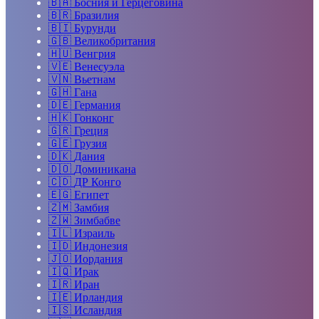
🇧🇦
Босния и Герцеговина
🇧🇷
Бразилия
🇧🇮
Бурунди
🇬🇧
Великобритания
🇭🇺
Венгрия
🇻🇪
Венесуэла
🇻🇳
Вьетнам
🇬🇭
Гана
🇩🇪
Германия
🇭🇰
Гонконг
🇬🇷
Греция
🇬🇪
Грузия
🇩🇰
Дания
🇩🇴
Доминикана
🇨🇩
ДР Конго
🇪🇬
Египет
🇿🇲
Замбия
🇿🇼
Зимбабве
🇮🇱
Израиль
🇮🇩
Индонезия
🇯🇴
Иордания
🇮🇶
Ирак
🇮🇷
Иран
🇮🇪
Ирландия
🇮🇸
Исландия