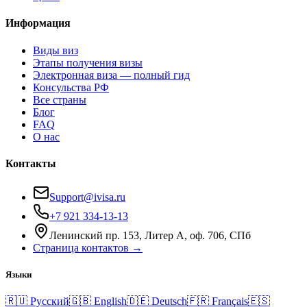
Информация
Виды виз
Этапы получения визы
Электронная виза — полный гид
Консульства РФ
Все страны
Блог
FAQ
О нас
Контакты
Support@ivisa.ru
+7 921 334-13-13
Ленинский пр. 153, Литер А, оф. 706, СПб
Страница контактов →
Языки
🇷🇺
Русский
🇬🇧
English
🇩🇪
Deutsch
🇫🇷
Français
🇪🇸