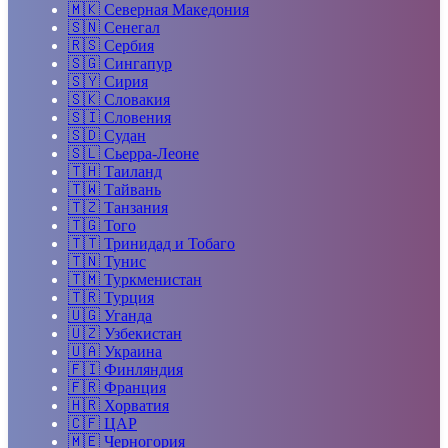
🇲🇰
Северная Македония
🇸🇳
Сенегал
🇷🇸
Сербия
🇸🇬
Сингапур
🇸🇾
Сирия
🇸🇰
Словакия
🇸🇮
Словения
🇸🇩
Судан
🇸🇱
Сьерра-Леоне
🇹🇭
Таиланд
🇹🇼
Тайвань
🇹🇿
Танзания
🇹🇬
Того
🇹🇹
Тринидад и Тобаго
🇹🇳
Тунис
🇹🇲
Туркменистан
🇹🇷
Турция
🇺🇬
Уганда
🇺🇿
Узбекистан
🇺🇦
Украина
🇫🇮
Финляндия
🇫🇷
Франция
🇭🇷
Хорватия
🇨🇫
ЦАР
🇲🇪
Черногория