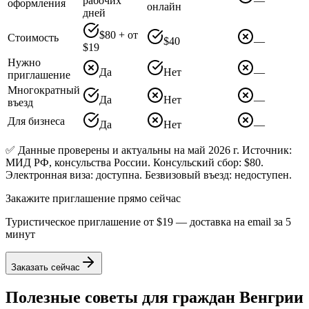
рабочих
—
оформления
онлайн
дней
$80 + от
Стоимость
$40
—
$19
Нужно
Да
Нет
—
приглашение
Многократный
Да
Нет
—
въезд
Для бизнеса
Да
Нет
—
✅ Данные проверены и актуальны на май 2026 г. Источник:
МИД РФ, консульства России. Консульский сбор: $80.
Электронная виза: доступна. Безвизовый въезд: недоступен.
Закажите приглашение прямо сейчас
Туристическое приглашение от
$19
— доставка на email за 5
минут
Заказать сейчас
Полезные советы для граждан
Венгрии