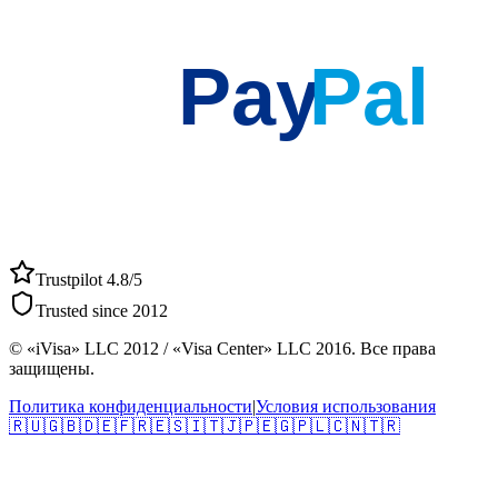
Pay
Pal
Trustpilot 4.8/5
Trusted since 2012
© «iVisa» LLC 2012 / «Visa Center» LLC 2016. Все права
защищены.
Политика конфиденциальности
|
Условия использования
🇷🇺
🇬🇧
🇩🇪
🇫🇷
🇪🇸
🇮🇹
🇯🇵
🇪🇬
🇵🇱
🇨🇳
🇹🇷