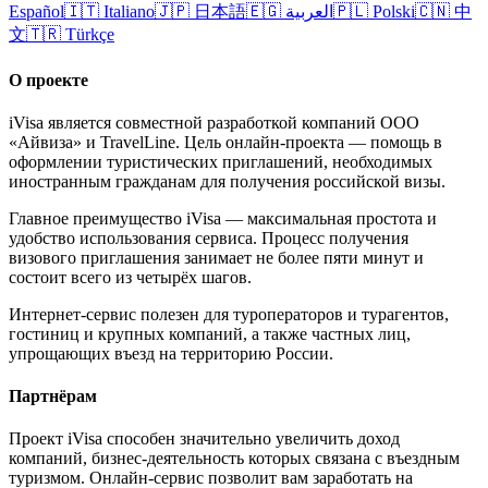
Español
🇮🇹
Italiano
🇯🇵
日本語
🇪🇬
العربية
🇵🇱
Polski
🇨🇳
中
文
🇹🇷
Türkçe
О проекте
iVisa является совместной разработкой компаний ООО
«Айвиза» и TravelLine. Цель онлайн-проекта — помощь в
оформлении туристических приглашений, необходимых
иностранным гражданам для получения российской визы.
Главное преимущество iVisa — максимальная простота и
удобство использования сервиса. Процесс получения
визового приглашения занимает не более пяти минут и
состоит всего из четырёх шагов.
Интернет-сервис полезен для туроператоров и турагентов,
гостиниц и крупных компаний, а также частных лиц,
упрощающих въезд на территорию России.
Партнёрам
Проект iVisa способен значительно увеличить доход
компаний, бизнес-деятельность которых связана с въездным
туризмом. Онлайн-сервис позволит вам заработать на