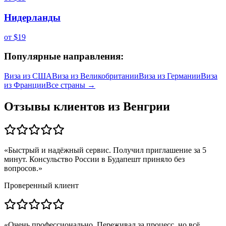
Нидерланды
от
$19
Популярные направления:
Виза из
США
Виза из
Великобритании
Виза из
Германии
Виза
из
Франции
Все страны →
Отзывы клиентов из
Венгрии
«
Быстрый и надёжный сервис. Получил приглашение за 5
минут. Консульство России в Будапешт приняло без
вопросов.
»
Проверенный клиент
«
Очень профессионально. Переживал за процесс, но всё