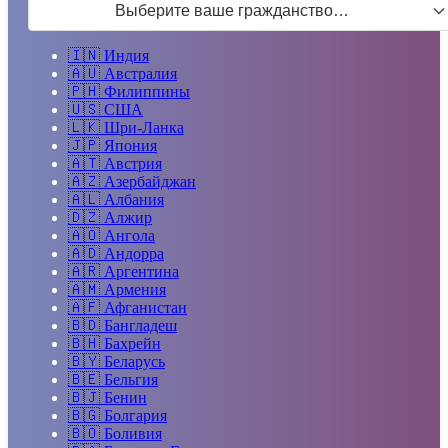
Выберите ваше гражданство…
🇮🇳
Индия
🇦🇺
Австралия
🇵🇭
Филиппины
🇺🇸
США
🇱🇰
Шри-Ланка
🇯🇵
Япония
🇦🇹
Австрия
🇦🇿
Азербайджан
🇦🇱
Албания
🇩🇿
Алжир
🇦🇴
Ангола
🇦🇩
Андорра
🇦🇷
Аргентина
🇦🇲
Армения
🇦🇫
Афганистан
🇧🇩
Бангладеш
🇧🇭
Бахрейн
🇧🇾
Беларусь
🇧🇪
Бельгия
🇧🇯
Бенин
🇧🇬
Болгария
🇧🇴
Боливия