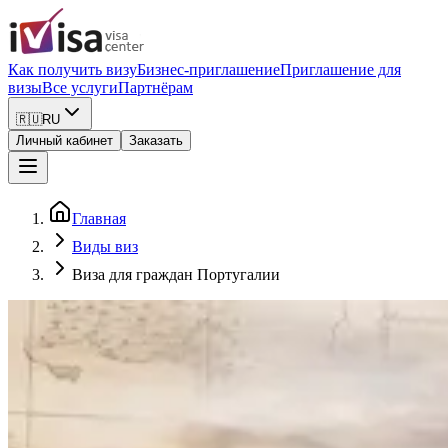
Как получить визу
Бизнес-приглашение
Приглашение для
визы
Все услуги
Партнёрам
🇷🇺
RU
Личный кабинет
Заказать
Главная
Виды виз
Виза для граждан Португалии