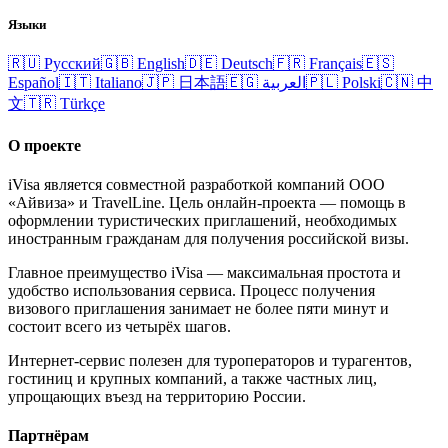
Языки
🇷🇺
Русский
🇬🇧
English
🇩🇪
Deutsch
🇫🇷
Français
🇪🇸
Español
🇮🇹
Italiano
🇯🇵
日本語
🇪🇬
العربية
🇵🇱
Polski
🇨🇳
中
文
🇹🇷
Türkçe
О проекте
iVisa является совместной разработкой компаний ООО
«Айвиза» и TravelLine. Цель онлайн-проекта — помощь в
оформлении туристических приглашений, необходимых
иностранным гражданам для получения российской визы.
Главное преимущество iVisa — максимальная простота и
удобство использования сервиса. Процесс получения
визового приглашения занимает не более пяти минут и
состоит всего из четырёх шагов.
Интернет-сервис полезен для туроператоров и турагентов,
гостиниц и крупных компаний, а также частных лиц,
упрощающих въезд на территорию России.
Партнёрам