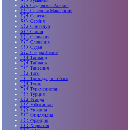
🇷🇴
Румыния
🇸🇦
Саудовская Аравия
🇲🇰
Северная Македония
🇸🇳
Сенегал
🇷🇸
Сербия
🇸🇬
Сингапур
🇸🇾
Сирия
🇸🇰
Словакия
🇸🇮
Словения
🇸🇩
Судан
🇸🇱
Сьерра-Леоне
🇹🇭
Таиланд
🇹🇼
Тайвань
🇹🇿
Танзания
🇹🇬
Того
🇹🇹
Тринидад и Тобаго
🇹🇳
Тунис
🇹🇲
Туркменистан
🇹🇷
Турция
🇺🇬
Уганда
🇺🇿
Узбекистан
🇺🇦
Украина
🇫🇮
Финляндия
🇫🇷
Франция
🇭🇷
Хорватия