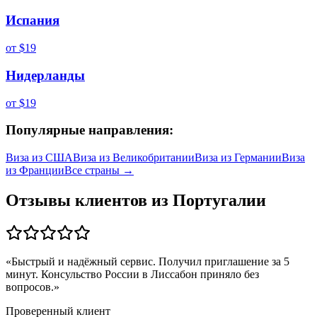
Испания
от
$19
Нидерланды
от
$19
Популярные направления:
Виза из
США
Виза из
Великобритании
Виза из
Германии
Виза
из
Франции
Все страны →
Отзывы клиентов из
Португалии
«
Быстрый и надёжный сервис. Получил приглашение за 5
минут. Консульство России в Лиссабон приняло без
вопросов.
»
Проверенный клиент