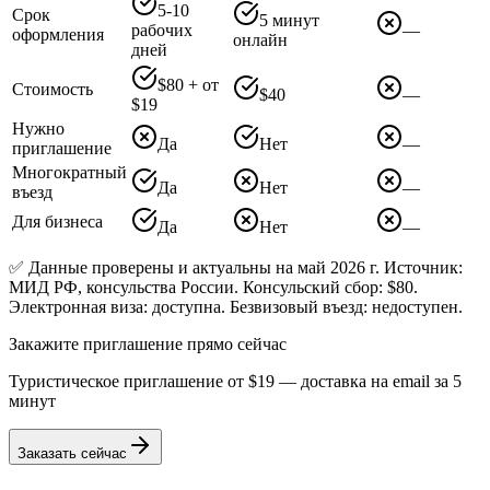
5-10
Срок
5 минут
рабочих
—
оформления
онлайн
дней
$80 + от
Стоимость
$40
—
$19
Нужно
Да
Нет
—
приглашение
Многократный
Да
Нет
—
въезд
Для бизнеса
Да
Нет
—
✅ Данные проверены и актуальны на май 2026 г. Источник:
МИД РФ, консульства России. Консульский сбор: $80.
Электронная виза: доступна. Безвизовый въезд: недоступен.
Закажите приглашение прямо сейчас
Туристическое приглашение от
$19
— доставка на email за 5
минут
Заказать сейчас