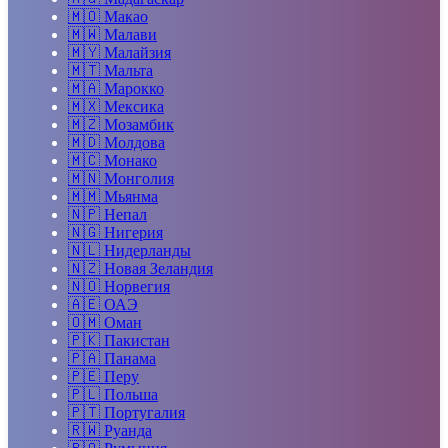
🇲🇴
Макао
🇲🇼
Малави
🇲🇾
Малайзия
🇲🇹
Мальта
🇲🇦
Марокко
🇲🇽
Мексика
🇲🇿
Мозамбик
🇲🇩
Молдова
🇲🇨
Монако
🇲🇳
Монголия
🇲🇲
Мьянма
🇳🇵
Непал
🇳🇬
Нигерия
🇳🇱
Нидерланды
🇳🇿
Новая Зеландия
🇳🇴
Норвегия
🇦🇪
ОАЭ
🇴🇲
Оман
🇵🇰
Пакистан
🇵🇦
Панама
🇵🇪
Перу
🇵🇱
Польша
🇵🇹
Португалия
🇷🇼
Руанда