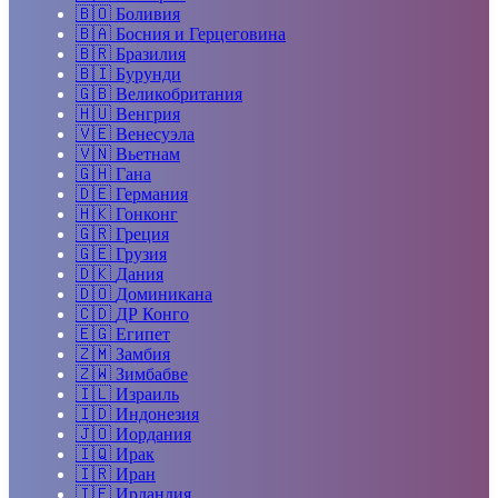
🇧🇴
Боливия
🇧🇦
Босния и Герцеговина
🇧🇷
Бразилия
🇧🇮
Бурунди
🇬🇧
Великобритания
🇭🇺
Венгрия
🇻🇪
Венесуэла
🇻🇳
Вьетнам
🇬🇭
Гана
🇩🇪
Германия
🇭🇰
Гонконг
🇬🇷
Греция
🇬🇪
Грузия
🇩🇰
Дания
🇩🇴
Доминикана
🇨🇩
ДР Конго
🇪🇬
Египет
🇿🇲
Замбия
🇿🇼
Зимбабве
🇮🇱
Израиль
🇮🇩
Индонезия
🇯🇴
Иордания
🇮🇶
Ирак
🇮🇷
Иран
🇮🇪
Ирландия