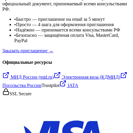
официальный документ, принимаемый всеми консульствами
РФ.
•
Быстро
— приглашение на email за 5 минут
•
Просто
— 4 шага для оформления приглашения
•
Надёжно
— принимается всеми консульствами РФ
•
Безопасно
— защищённая оплата Visa, MasterCard,
PayPal
Заказать приглашение →
Официальные ресурсы
МИД России (mid.ru)
Электронная виза (КДМИД)
Посольства России
Trustpilot
IATA
SSL Secure