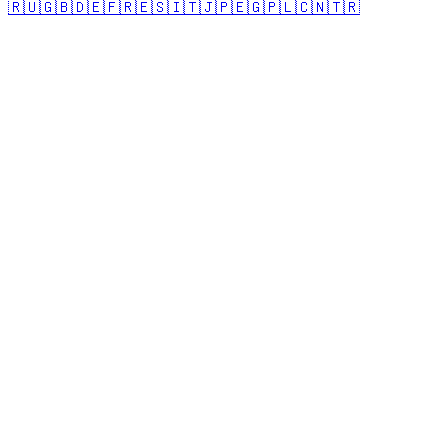
🇷🇺
🇬🇧
🇩🇪
🇫🇷
🇪🇸
🇮🇹
🇯🇵
🇪🇬
🇵🇱
🇨🇳
🇹🇷