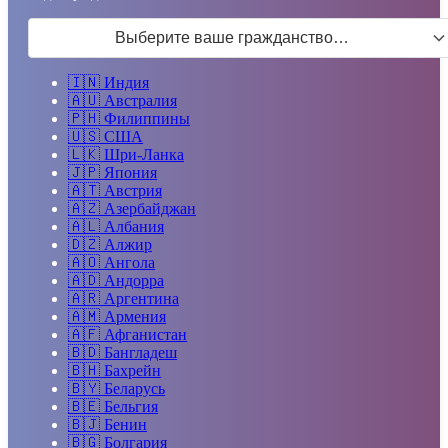
Выберите ваше гражданство…
🇮🇳
Индия
🇦🇺
Австралия
🇵🇭
Филиппины
🇺🇸
США
🇱🇰
Шри-Ланка
🇯🇵
Япония
🇦🇹
Австрия
🇦🇿
Азербайджан
🇦🇱
Албания
🇩🇿
Алжир
🇦🇴
Ангола
🇦🇩
Андорра
🇦🇷
Аргентина
🇦🇲
Армения
🇦🇫
Афганистан
🇧🇩
Бангладеш
🇧🇭
Бахрейн
🇧🇾
Беларусь
🇧🇪
Бельгия
🇧🇯
Бенин
🇧🇬
Болгария