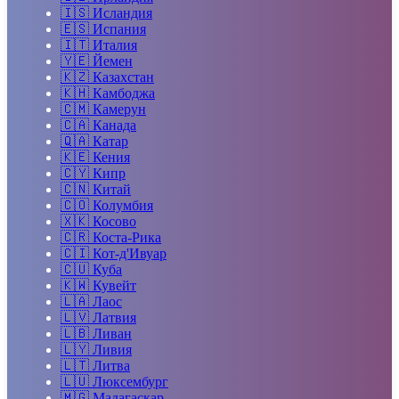
🇮🇸
Исландия
🇪🇸
Испания
🇮🇹
Италия
🇾🇪
Йемен
🇰🇿
Казахстан
🇰🇭
Камбоджа
🇨🇲
Камерун
🇨🇦
Канада
🇶🇦
Катар
🇰🇪
Кения
🇨🇾
Кипр
🇨🇳
Китай
🇨🇴
Колумбия
🇽🇰
Косово
🇨🇷
Коста-Рика
🇨🇮
Кот-д'Ивуар
🇨🇺
Куба
🇰🇼
Кувейт
🇱🇦
Лаос
🇱🇻
Латвия
🇱🇧
Ливан
🇱🇾
Ливия
🇱🇹
Литва
🇱🇺
Люксембург
🇲🇬
Мадагаскар