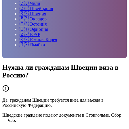
🇨🇱
Чили
🇨🇭
Швейцария
🇸🇪
Швеция
🇪🇨
Эквадор
🇪🇪
Эстония
🇪🇹
Эфиопия
🇿🇦
ЮАР
🇰🇷
Южная Корея
🇯🇲
Ямайка
Нужна ли гражданам
Швеции
виза в
Россию?
Да, гражданам Швеции требуется виза для въезда в
Российскую Федерацию.
Шведские граждане подают документы в Стокгольме. Сбор
— €35.