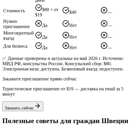
дней
$80 + от
Стоимость
$40
—
$19
Нужно
Да
Нет
—
приглашение
Многократный
Да
Нет
—
въезд
Для бизнеса
Да
Нет
—
✅ Данные проверены и актуальны на май 2026 г. Источник:
МИД РФ, консульства России. Консульский сбор: $80.
Электронная виза: доступна. Безвизовый въезд: недоступен.
Закажите приглашение прямо сейчас
Туристическое приглашение от
$19
— доставка на email за 5
минут
Заказать сейчас
Полезные советы для граждан
Швеции