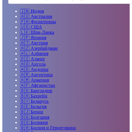
🇮🇳
Индия
🇦🇺
Австралия
🇵🇭
Филиппины
🇺🇸
США
🇱🇰
Шри-Ланка
🇯🇵
Япония
🇦🇹
Австрия
🇦🇿
Азербайджан
🇦🇱
Албания
🇩🇿
Алжир
🇦🇴
Ангола
🇦🇩
Андорра
🇦🇷
Аргентина
🇦🇲
Армения
🇦🇫
Афганистан
🇧🇩
Бангладеш
🇧🇭
Бахрейн
🇧🇾
Беларусь
🇧🇪
Бельгия
🇧🇯
Бенин
🇧🇬
Болгария
🇧🇴
Боливия
🇧🇦
Босния и Герцеговина