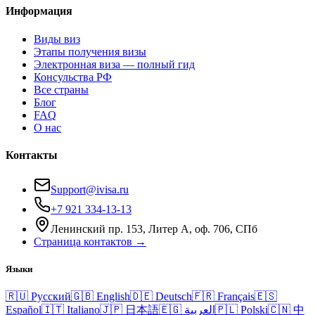
Информация
Виды виз
Этапы получения визы
Электронная виза — полный гид
Консульства РФ
Все страны
Блог
FAQ
О нас
Контакты
Support@ivisa.ru
+7 921 334-13-13
Ленинский пр. 153, Литер А, оф. 706, СПб
Страница контактов →
Языки
🇷🇺
Русский
🇬🇧
English
🇩🇪
Deutsch
🇫🇷
Français
🇪🇸
Español
🇮🇹
Italiano
🇯🇵
日本語
🇪🇬
العربية
🇵🇱
Polski
🇨🇳
中