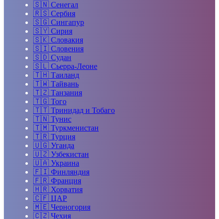
🇸🇳
Сенегал
🇷🇸
Сербия
🇸🇬
Сингапур
🇸🇾
Сирия
🇸🇰
Словакия
🇸🇮
Словения
🇸🇩
Судан
🇸🇱
Сьерра-Леоне
🇹🇭
Таиланд
🇹🇼
Тайвань
🇹🇿
Танзания
🇹🇬
Того
🇹🇹
Тринидад и Тобаго
🇹🇳
Тунис
🇹🇲
Туркменистан
🇹🇷
Турция
🇺🇬
Уганда
🇺🇿
Узбекистан
🇺🇦
Украина
🇫🇮
Финляндия
🇫🇷
Франция
🇭🇷
Хорватия
🇨🇫
ЦАР
🇲🇪
Черногория
🇨🇿
Чехия