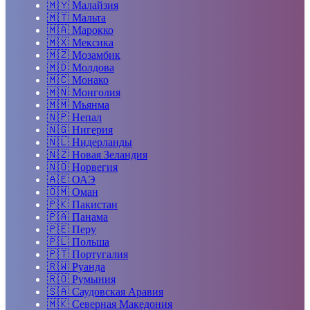
🇲🇾
Малайзия
🇲🇹
Мальта
🇲🇦
Марокко
🇲🇽
Мексика
🇲🇿
Мозамбик
🇲🇩
Молдова
🇲🇨
Монако
🇲🇳
Монголия
🇲🇲
Мьянма
🇳🇵
Непал
🇳🇬
Нигерия
🇳🇱
Нидерланды
🇳🇿
Новая Зеландия
🇳🇴
Норвегия
🇦🇪
ОАЭ
🇴🇲
Оман
🇵🇰
Пакистан
🇵🇦
Панама
🇵🇪
Перу
🇵🇱
Польша
🇵🇹
Португалия
🇷🇼
Руанда
🇷🇴
Румыния
🇸🇦
Саудовская Аравия
🇲🇰
Северная Македония