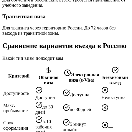
учебного заведения.
Транзитная виза
Для транзита через территорию России. До 72 часов без
выхода из транзитной зоны.
Сравнение вариантов въезда в Россию
Какой тип визы подходит вам
Электронная
Критерий
Обычная
Безвизовый
виза (e-Visa)
виза
въезд
Доступность
Доступна
Доступна
Недоступна
Макс.
до 30
до 30 дней
—
пребывание
дней
5-10
Срок
5 минут
рабочих
—
оформления
онлайн