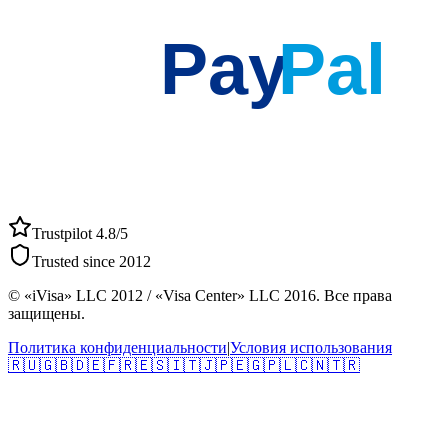
Pay
Pal
Trustpilot 4.8/5
Trusted since 2012
© «iVisa» LLC 2012 / «Visa Center» LLC 2016. Все права
защищены.
Политика конфиденциальности
|
Условия использования
🇷🇺
🇬🇧
🇩🇪
🇫🇷
🇪🇸
🇮🇹
🇯🇵
🇪🇬
🇵🇱
🇨🇳
🇹🇷