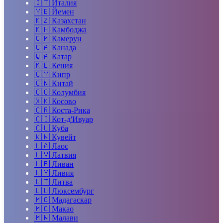
🇮🇹
Италия
🇾🇪
Йемен
🇰🇿
Казахстан
🇰🇭
Камбоджа
🇨🇲
Камерун
🇨🇦
Канада
🇶🇦
Катар
🇰🇪
Кения
🇨🇾
Кипр
🇨🇳
Китай
🇨🇴
Колумбия
🇽🇰
Косово
🇨🇷
Коста-Рика
🇨🇮
Кот-д'Ивуар
🇨🇺
Куба
🇰🇼
Кувейт
🇱🇦
Лаос
🇱🇻
Латвия
🇱🇧
Ливан
🇱🇾
Ливия
🇱🇹
Литва
🇱🇺
Люксембург
🇲🇬
Мадагаскар
🇲🇴
Макао
🇲🇼
Малави