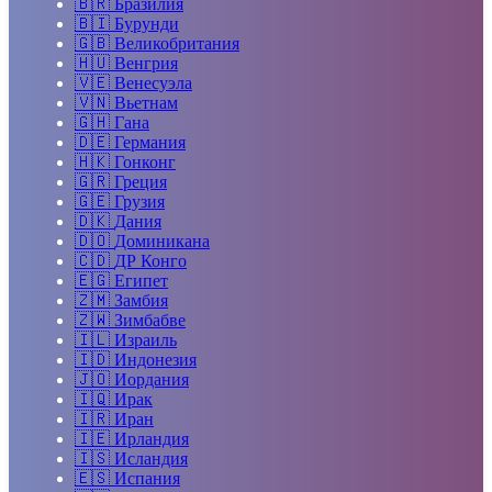
🇧🇷
Бразилия
🇧🇮
Бурунди
🇬🇧
Великобритания
🇭🇺
Венгрия
🇻🇪
Венесуэла
🇻🇳
Вьетнам
🇬🇭
Гана
🇩🇪
Германия
🇭🇰
Гонконг
🇬🇷
Греция
🇬🇪
Грузия
🇩🇰
Дания
🇩🇴
Доминикана
🇨🇩
ДР Конго
🇪🇬
Египет
🇿🇲
Замбия
🇿🇼
Зимбабве
🇮🇱
Израиль
🇮🇩
Индонезия
🇯🇴
Иордания
🇮🇶
Ирак
🇮🇷
Иран
🇮🇪
Ирландия
🇮🇸
Исландия
🇪🇸
Испания