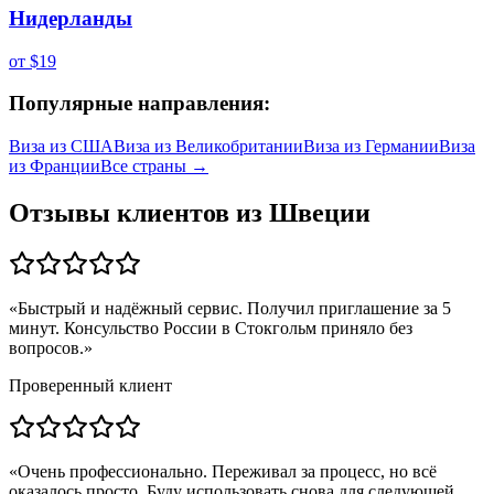
Нидерланды
от
$19
Популярные направления:
Виза из
США
Виза из
Великобритании
Виза из
Германии
Виза
из
Франции
Все страны →
Отзывы клиентов из
Швеции
«
Быстрый и надёжный сервис. Получил приглашение за 5
минут. Консульство России в Стокгольм приняло без
вопросов.
»
Проверенный клиент
«
Очень профессионально. Переживал за процесс, но всё
оказалось просто. Буду использовать снова для следующей