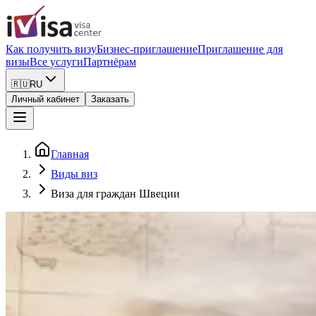
Как получить визу
Бизнес-приглашение
Приглашение для
визы
Все услуги
Партнёрам
🇷🇺
RU
Личный кабинет
Заказать
Главная
Виды виз
Виза для граждан Швеции