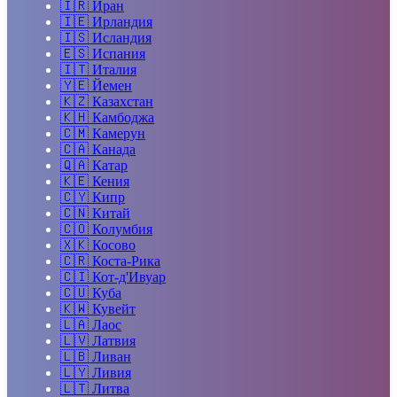
🇮🇷
Иран
🇮🇪
Ирландия
🇮🇸
Исландия
🇪🇸
Испания
🇮🇹
Италия
🇾🇪
Йемен
🇰🇿
Казахстан
🇰🇭
Камбоджа
🇨🇲
Камерун
🇨🇦
Канада
🇶🇦
Катар
🇰🇪
Кения
🇨🇾
Кипр
🇨🇳
Китай
🇨🇴
Колумбия
🇽🇰
Косово
🇨🇷
Коста-Рика
🇨🇮
Кот-д'Ивуар
🇨🇺
Куба
🇰🇼
Кувейт
🇱🇦
Лаос
🇱🇻
Латвия
🇱🇧
Ливан
🇱🇾
Ливия
🇱🇹
Литва