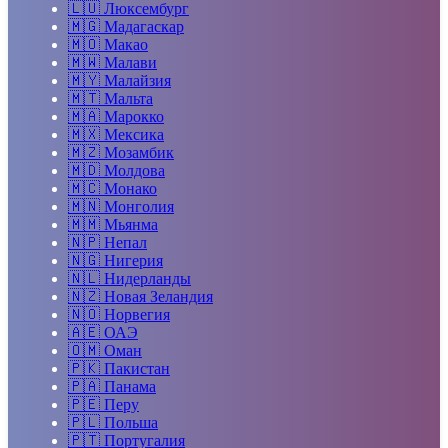
🇱🇺
Люксембург
🇲🇬
Мадагаскар
🇲🇴
Макао
🇲🇼
Малави
🇲🇾
Малайзия
🇲🇹
Мальта
🇲🇦
Марокко
🇲🇽
Мексика
🇲🇿
Мозамбик
🇲🇩
Молдова
🇲🇨
Монако
🇲🇳
Монголия
🇲🇲
Мьянма
🇳🇵
Непал
🇳🇬
Нигерия
🇳🇱
Нидерланды
🇳🇿
Новая Зеландия
🇳🇴
Норвегия
🇦🇪
ОАЭ
🇴🇲
Оман
🇵🇰
Пакистан
🇵🇦
Панама
🇵🇪
Перу
🇵🇱
Польша
🇵🇹
Португалия