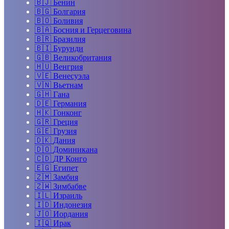
🇧🇯
Бенин
🇧🇬
Болгария
🇧🇴
Боливия
🇧🇦
Босния и Герцеговина
🇧🇷
Бразилия
🇧🇮
Бурунди
🇬🇧
Великобритания
🇭🇺
Венгрия
🇻🇪
Венесуэла
🇻🇳
Вьетнам
🇬🇭
Гана
🇩🇪
Германия
🇭🇰
Гонконг
🇬🇷
Греция
🇬🇪
Грузия
🇩🇰
Дания
🇩🇴
Доминикана
🇨🇩
ДР Конго
🇪🇬
Египет
🇿🇲
Замбия
🇿🇼
Зимбабве
🇮🇱
Израиль
🇮🇩
Индонезия
🇯🇴
Иордания
🇮🇶
Ирак