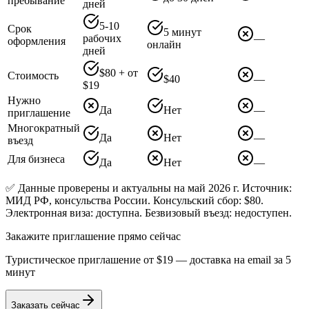
пребывание
дней
5-10
Срок
5 минут
рабочих
—
оформления
онлайн
дней
$80 + от
Стоимость
$40
—
$19
Нужно
Да
Нет
—
приглашение
Многократный
Да
Нет
—
въезд
Для бизнеса
Да
Нет
—
✅ Данные проверены и актуальны на май 2026 г. Источник:
МИД РФ, консульства России. Консульский сбор: $80.
Электронная виза: доступна. Безвизовый въезд: недоступен.
Закажите приглашение прямо сейчас
Туристическое приглашение от
$19
— доставка на email за 5
минут
Заказать сейчас