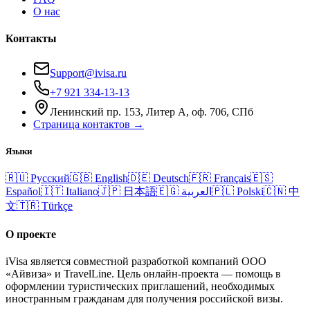
О нас
Контакты
Support@ivisa.ru
+7 921 334-13-13
Ленинский пр. 153, Литер А, оф. 706, СПб
Страница контактов →
Языки
🇷🇺
Русский
🇬🇧
English
🇩🇪
Deutsch
🇫🇷
Français
🇪🇸
Español
🇮🇹
Italiano
🇯🇵
日本語
🇪🇬
العربية
🇵🇱
Polski
🇨🇳
中
文
🇹🇷
Türkçe
О проекте
iVisa является совместной разработкой компаний ООО
«Айвиза» и TravelLine. Цель онлайн-проекта — помощь в
оформлении туристических приглашений, необходимых
иностранным гражданам для получения российской визы.