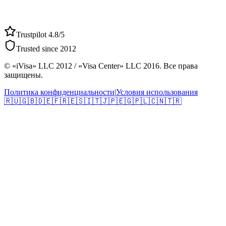
Trustpilot 4.8/5
Trusted since 2012
© «iVisa» LLC 2012 / «Visa Center» LLC 2016. Все права
защищены.
Политика конфиденциальности
|
Условия использования
🇷🇺
🇬🇧
🇩🇪
🇫🇷
🇪🇸
🇮🇹
🇯🇵
🇪🇬
🇵🇱
🇨🇳
🇹🇷