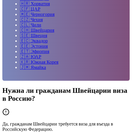
🇭🇷
Хорватия
🇨🇫
ЦАР
🇲🇪
Черногория
🇨🇿
Чехия
🇨🇱
Чили
🇨🇭
Швейцария
🇸🇪
Швеция
🇪🇨
Эквадор
🇪🇪
Эстония
🇪🇹
Эфиопия
🇿🇦
ЮАР
🇰🇷
Южная Корея
🇯🇲
Ямайка
Нужна ли гражданам
Швейцарии
виза
в Россию?
Да, гражданам Швейцарии требуется виза для въезда в
Российскую Федерацию.