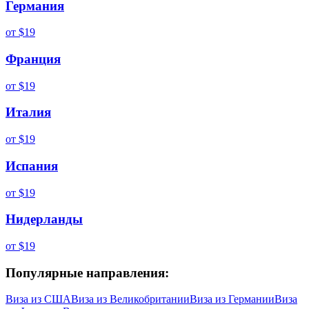
Германия
от
$19
Франция
от
$19
Италия
от
$19
Испания
от
$19
Нидерланды
от
$19
Популярные направления:
Виза из
США
Виза из
Великобритании
Виза из
Германии
Виза