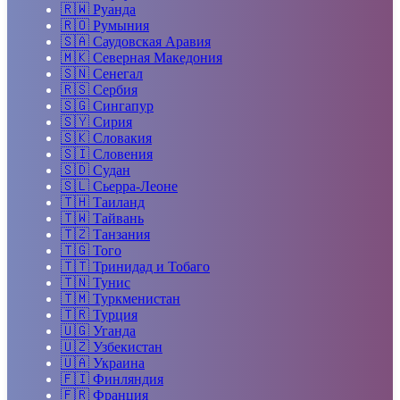
🇷🇼
Руанда
🇷🇴
Румыния
🇸🇦
Саудовская Аравия
🇲🇰
Северная Македония
🇸🇳
Сенегал
🇷🇸
Сербия
🇸🇬
Сингапур
🇸🇾
Сирия
🇸🇰
Словакия
🇸🇮
Словения
🇸🇩
Судан
🇸🇱
Сьерра-Леоне
🇹🇭
Таиланд
🇹🇼
Тайвань
🇹🇿
Танзания
🇹🇬
Того
🇹🇹
Тринидад и Тобаго
🇹🇳
Тунис
🇹🇲
Туркменистан
🇹🇷
Турция
🇺🇬
Уганда
🇺🇿
Узбекистан
🇺🇦
Украина
🇫🇮
Финляндия
🇫🇷
Франция