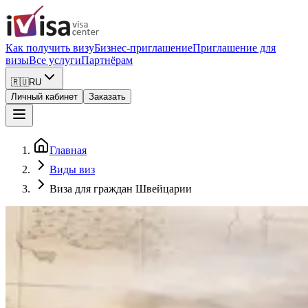
Как получить визу
Бизнес-приглашение
Приглашение для
визы
Все услуги
Партнёрам
🇷🇺
RU
Личный кабинет
Заказать
Главная
Виды виз
Виза для граждан Швейцарии