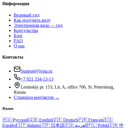
Информация
Визовый гид
Как получить визу
Электронная виза — гид
Консульства
Блог
FAQ
О нас
Контакты
Support@ivisa.ru
+7 921 334-13-13
Leninskiy pr. 153, Lit. A, office 706, St. Petersburg,
Russia
Страница контактов →
Языки
🇷🇺
Русский
🇬🇧
English
🇩🇪
Deutsch
🇫🇷
Français
🇪🇸
Español
🇮🇹
Italiano
🇯🇵
日本語
🇪🇬
العربية
🇵🇱
Polski
🇨🇳
中