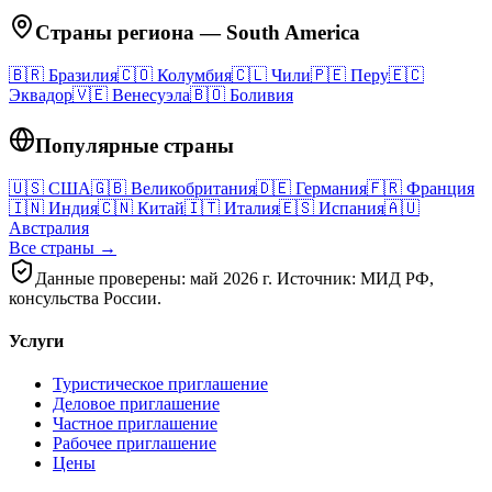
Страны региона
—
South America
🇧🇷
Бразилия
🇨🇴
Колумбия
🇨🇱
Чили
🇵🇪
Перу
🇪🇨
Эквадор
🇻🇪
Венесуэла
🇧🇴
Боливия
Популярные страны
🇺🇸
США
🇬🇧
Великобритания
🇩🇪
Германия
🇫🇷
Франция
🇮🇳
Индия
🇨🇳
Китай
🇮🇹
Италия
🇪🇸
Испания
🇦🇺
Австралия
Все страны →
Данные проверены: май 2026 г. Источник: МИД РФ,
консульства России.
Услуги
Туристическое приглашение
Деловое приглашение
Частное приглашение
Рабочее приглашение
Цены