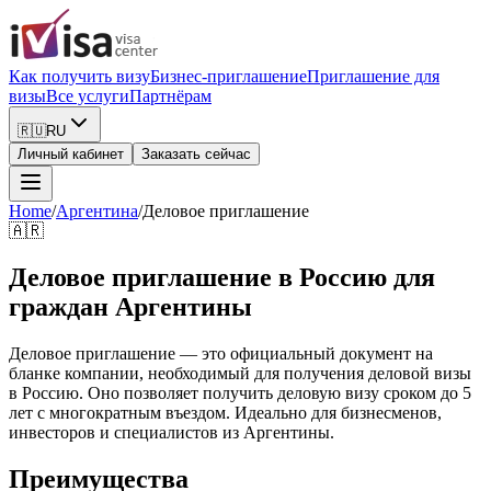
Как получить визу
Бизнес-приглашение
Приглашение для
визы
Все услуги
Партнёрам
🇷🇺
RU
Личный кабинет
Заказать сейчас
Home
/
Аргентина
/
Деловое приглашение
🇦🇷
Деловое приглашение в Россию для
граждан Аргентины
Деловое приглашение — это официальный документ на
бланке компании, необходимый для получения деловой визы
в Россию. Оно позволяет получить деловую визу сроком до 5
лет с многократным въездом. Идеально для бизнесменов,
инвесторов и специалистов из Аргентины.
Преимущества