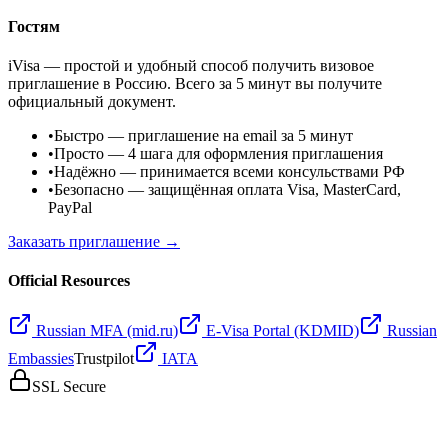
Гостям
iVisa — простой и удобный способ получить визовое
приглашение в Россию. Всего за 5 минут вы получите
официальный документ.
•
Быстро
— приглашение на email за 5 минут
•
Просто
— 4 шага для оформления приглашения
•
Надёжно
— принимается всеми консульствами РФ
•
Безопасно
— защищённая оплата Visa, MasterCard,
PayPal
Заказать приглашение →
Official Resources
Russian MFA (mid.ru)
E-Visa Portal (KDMID)
Russian
Embassies
Trustpilot
IATA
SSL Secure