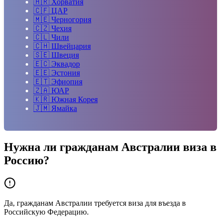
🇭🇷
Хорватия
🇨🇫
ЦАР
🇲🇪
Черногория
🇨🇿
Чехия
🇨🇱
Чили
🇨🇭
Швейцария
🇸🇪
Швеция
🇪🇨
Эквадор
🇪🇪
Эстония
🇪🇹
Эфиопия
🇿🇦
ЮАР
🇰🇷
Южная Корея
🇯🇲
Ямайка
Нужна ли гражданам
Австралии
виза в
Россию?
Да, гражданам Австралии требуется виза для въезда в
Российскую Федерацию.