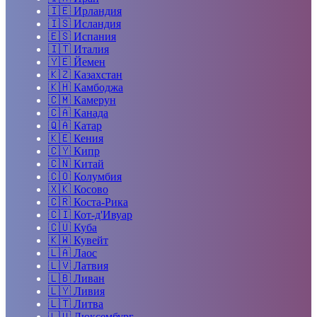
🇮🇪
Ирландия
🇮🇸
Исландия
🇪🇸
Испания
🇮🇹
Италия
🇾🇪
Йемен
🇰🇿
Казахстан
🇰🇭
Камбоджа
🇨🇲
Камерун
🇨🇦
Канада
🇶🇦
Катар
🇰🇪
Кения
🇨🇾
Кипр
🇨🇳
Китай
🇨🇴
Колумбия
🇽🇰
Косово
🇨🇷
Коста-Рика
🇨🇮
Кот-д'Ивуар
🇨🇺
Куба
🇰🇼
Кувейт
🇱🇦
Лаос
🇱🇻
Латвия
🇱🇧
Ливан
🇱🇾
Ливия
🇱🇹
Литва
🇱🇺
Люксембург