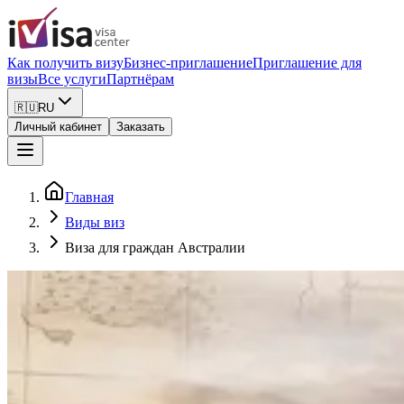
Как получить визу
Бизнес-приглашение
Приглашение для
визы
Все услуги
Партнёрам
🇷🇺
RU
Личный кабинет
Заказать
Главная
Виды виз
Виза для граждан Австралии