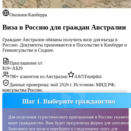
Океания
·
Канберра
Виза в Россию для граждан
Австралии
Граждане Австралии обязаны получить визу для въезда в
Россию. Документы принимаются в Посольстве в Канберре и
Генконсульстве в Сиднее.
Приглашение от
$19
~
A$29
780
+ клиентов из
Австралии
4.8/5
Trustpilot
Данные проверены: май 2026 г. Источник: МИД РФ,
консульства России.
Шаг 1. Выберите гражданство
Для получения туристического приглашения в Россию укажите
ваше гражданство. Вам будет предложена форма для заполнени
Заполните все поля и перейдите к следующему шагу для