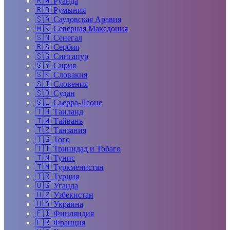
🇷🇼
Руанда
🇷🇴
Румыния
🇸🇦
Саудовская Аравия
🇲🇰
Северная Македония
🇸🇳
Сенегал
🇷🇸
Сербия
🇸🇬
Сингапур
🇸🇾
Сирия
🇸🇰
Словакия
🇸🇮
Словения
🇸🇩
Судан
🇸🇱
Сьерра-Леоне
🇹🇭
Таиланд
🇹🇼
Тайвань
🇹🇿
Танзания
🇹🇬
Того
🇹🇹
Тринидад и Тобаго
🇹🇳
Тунис
🇹🇲
Туркменистан
🇹🇷
Турция
🇺🇬
Уганда
🇺🇿
Узбекистан
🇺🇦
Украина
🇫🇮
Финляндия
🇫🇷
Франция