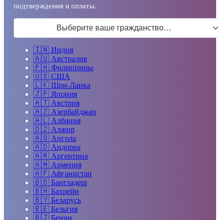
подтверждения и оплаты.
Выберите ваше гражданство…
🇮🇳
Индия
🇦🇺
Австралия
🇵🇭
Филиппины
🇺🇸
США
🇱🇰
Шри-Ланка
🇯🇵
Япония
🇦🇹
Австрия
🇦🇿
Азербайджан
🇦🇱
Албания
🇩🇿
Алжир
🇦🇴
Ангола
🇦🇩
Андорра
🇦🇷
Аргентина
🇦🇲
Армения
🇦🇫
Афганистан
🇧🇩
Бангладеш
🇧🇭
Бахрейн
🇧🇾
Беларусь
🇧🇪
Бельгия
🇧🇯
Бенин