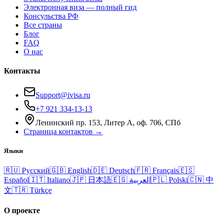
Электронная виза — полный гид
Консульства РФ
Все страны
Блог
FAQ
О нас
Контакты
Support@ivisa.ru
+7 921 334-13-13
Ленинский пр. 153, Литер А, оф. 706, СПб
Страница контактов →
Языки
🇷🇺
Русский
🇬🇧
English
🇩🇪
Deutsch
🇫🇷
Français
🇪🇸
Español
🇮🇹
Italiano
🇯🇵
日本語
🇪🇬
العربية
🇵🇱
Polski
🇨🇳
中
文
🇹🇷
Türkçe
О проекте