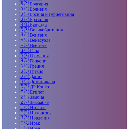
🇧🇬
Болгария
🇧🇴
Боливия
🇧🇦
Босния и Герцеговина
🇧🇷
Бразилия
🇧🇮
Бурунди
🇬🇧
Великобритания
🇭🇺
Венгрия
🇻🇪
Венесуэла
🇻🇳
Вьетнам
🇬🇭
Гана
🇩🇪
Германия
🇭🇰
Гонконг
🇬🇷
Греция
🇬🇪
Грузия
🇩🇰
Дания
🇩🇴
Доминикана
🇨🇩
ДР Конго
🇪🇬
Египет
🇿🇲
Замбия
🇿🇼
Зимбабве
🇮🇱
Израиль
🇮🇩
Индонезия
🇯🇴
Иордания
🇮🇶
Ирак
🇮🇷
Иран