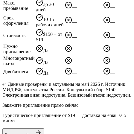
Макс.
до 30
—
—
пребывание
дней
Срок
10-15
—
—
оформления
рабочих дней
$150 + от
Стоимость
—
—
$19
Нужно
Да
—
—
приглашение
Многократный
Да
—
—
въезд
Для бизнеса
Да
—
—
✅ Данные проверены и актуальны на май 2026 г. Источник:
МИД РФ, консульства России. Консульский сбор: $150.
Электронная виза: недоступна. Безвизовый въезд: недоступен.
Закажите приглашение прямо сейчас
Туристическое приглашение от
$19
— доставка на email за 5
минут