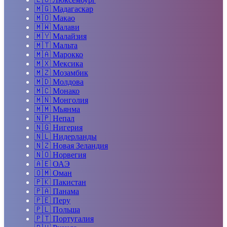
🇲🇬
Мадагаскар
🇲🇴
Макао
🇲🇼
Малави
🇲🇾
Малайзия
🇲🇹
Мальта
🇲🇦
Марокко
🇲🇽
Мексика
🇲🇿
Мозамбик
🇲🇩
Молдова
🇲🇨
Монако
🇲🇳
Монголия
🇲🇲
Мьянма
🇳🇵
Непал
🇳🇬
Нигерия
🇳🇱
Нидерланды
🇳🇿
Новая Зеландия
🇳🇴
Норвегия
🇦🇪
ОАЭ
🇴🇲
Оман
🇵🇰
Пакистан
🇵🇦
Панама
🇵🇪
Перу
🇵🇱
Польша
🇵🇹
Португалия