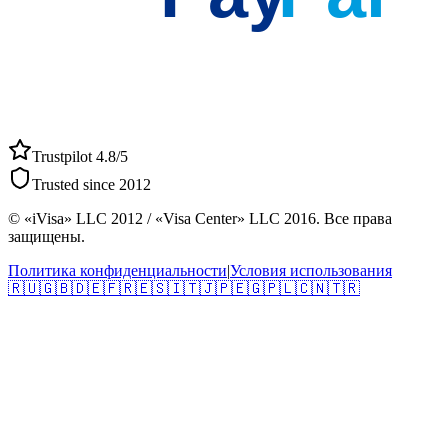
Trustpilot 4.8/5
Trusted since 2012
© «iVisa» LLC 2012 / «Visa Center» LLC 2016. Все права
защищены.
Политика конфиденциальности
|
Условия использования
🇷🇺
🇬🇧
🇩🇪
🇫🇷
🇪🇸
🇮🇹
🇯🇵
🇪🇬
🇵🇱
🇨🇳
🇹🇷