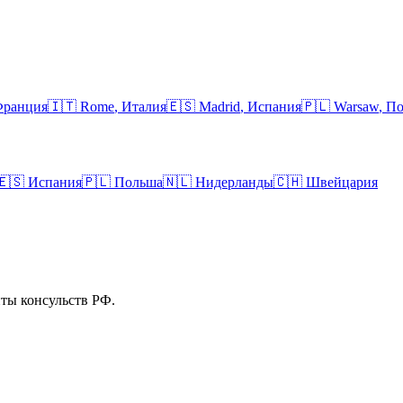
ранция
🇮🇹
Rome
,
Италия
🇪🇸
Madrid
,
Испания
🇵🇱
Warsaw
,
По
🇪🇸
Испания
🇵🇱
Польша
🇳🇱
Нидерланды
🇨🇭
Швейцария
ты консульств РФ.