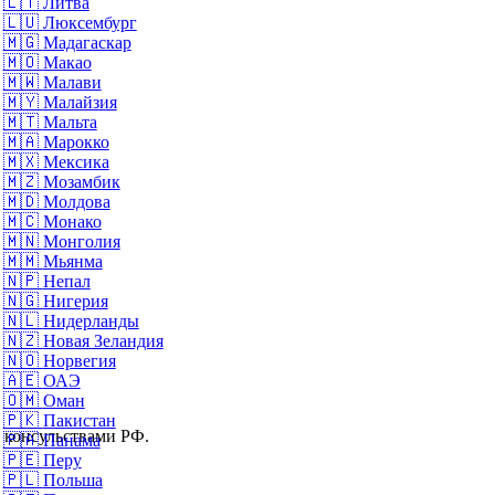
🇱🇹
Литва
🇱🇺
Люксембург
🇲🇬
Мадагаскар
🇲🇴
Макао
🇲🇼
Малави
🇲🇾
Малайзия
🇲🇹
Мальта
🇲🇦
Марокко
🇲🇽
Мексика
🇲🇿
Мозамбик
🇲🇩
Молдова
🇲🇨
Монако
🇲🇳
Монголия
🇲🇲
Мьянма
🇳🇵
Непал
🇳🇬
Нигерия
🇳🇱
Нидерланды
🇳🇿
Новая Зеландия
🇳🇴
Норвегия
🇦🇪
ОАЭ
🇴🇲
Оман
🇵🇰
Пакистан
и консульствами РФ.
🇵🇦
Панама
🇵🇪
Перу
🇵🇱
Польша