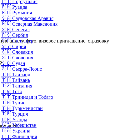
🇵🇹
Португалия
🇷🇼
Руанда
🇷🇴
Румыния
🇸🇦
Саудовская Аравия
🇲🇰
Северная Македония
🇸🇳
Сенегал
🇷🇸
Сербия
ую анкету, фото, визовое приглашение, страховку
🇸🇬
Сингапур
🇸🇾
Сирия
🇸🇰
Словакия
🇸🇮
Словения
р
🇸🇩
Судан
🇸🇱
Сьерра-Леоне
🇹🇭
Таиланд
🇹🇼
Тайвань
🇹🇿
Танзания
🇹🇬
Того
🇹🇹
Тринидад и Тобаго
🇹🇳
Тунис
🇹🇲
Туркменистан
🇹🇷
Турция
🇺🇬
Уганда
🇺🇿
Узбекистан
чих дней)
🇺🇦
Украина
🇫🇮
Финляндия