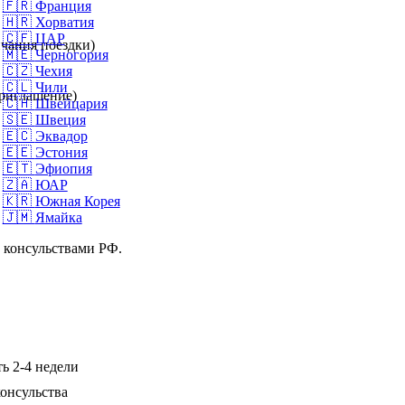
🇫🇷
Франция
🇭🇷
Хорватия
🇨🇫
ЦАР
нчания поездки)
🇲🇪
Черногория
🇨🇿
Чехия
🇨🇱
Чили
приглашение)
🇨🇭
Швейцария
🇸🇪
Швеция
🇪🇨
Эквадор
🇪🇪
Эстония
🇪🇹
Эфиопия
🇿🇦
ЮАР
🇰🇷
Южная Корея
🇯🇲
Ямайка
и консульствами РФ.
ь 2-4 недели
онсульства