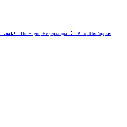
льша
🇳🇱
The Hague
,
Нидерланды
🇨🇭
Bern
,
Швейцария