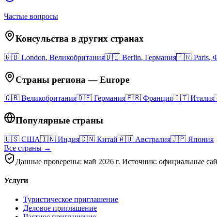
Частые вопросы
Консульства в других странах
🇬🇧
London
,
Великобритания
🇩🇪
Berlin
,
Германия
🇫🇷
Paris
,
Ф
Страны региона
—
Europe
🇬🇧
Великобритания
🇩🇪
Германия
🇫🇷
Франция
🇮🇹
Италия
Популярные страны
🇺🇸
США
🇮🇳
Индия
🇨🇳
Китай
🇦🇺
Австралия
🇯🇵
Япония
Все страны →
Данные проверены: май 2026 г. Источник: официальные сай
Услуги
Туристическое приглашение
Деловое приглашение
Частное приглашение