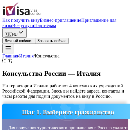
Как получить визу
Бизнес-приглашение
Приглашение для
визы
Все услуги
Партнёрам
🇷🇺
RU
Личный кабинет
Заказать сейчас
Главная
/
Италия
/
Консульства
🇮🇹
Консульства России — Италия
На территории Италии работают 4 консульских учреждений
Российской Федерации. Здесь вы найдёте адреса, контакты и
часы работы для подачи документов на визу в Россию.
Шаг 1. Выберите гражданство
Для получения туристического приглашения в Россию укажите