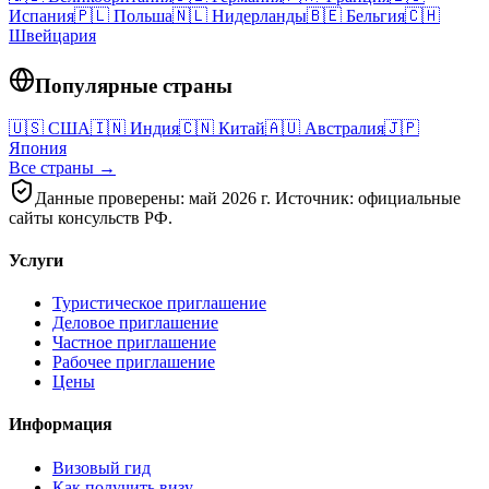
Испания
🇵🇱
Польша
🇳🇱
Нидерланды
🇧🇪
Бельгия
🇨🇭
Швейцария
Популярные страны
🇺🇸
США
🇮🇳
Индия
🇨🇳
Китай
🇦🇺
Австралия
🇯🇵
Япония
Все страны →
Данные проверены: май 2026 г. Источник: официальные
сайты консульств РФ.
Услуги
Туристическое приглашение
Деловое приглашение
Частное приглашение
Рабочее приглашение
Цены
Информация
Визовый гид
Как получить визу