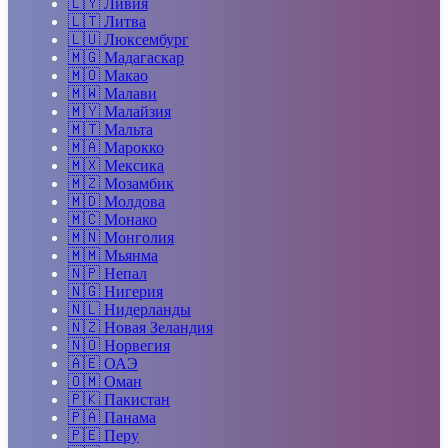
🇱🇾
Ливия
🇱🇹
Литва
🇱🇺
Люксембург
🇲🇬
Мадагаскар
🇲🇴
Макао
🇲🇼
Малави
🇲🇾
Малайзия
🇲🇹
Мальта
🇲🇦
Марокко
🇲🇽
Мексика
🇲🇿
Мозамбик
🇲🇩
Молдова
🇲🇨
Монако
🇲🇳
Монголия
🇲🇲
Мьянма
🇳🇵
Непал
🇳🇬
Нигерия
🇳🇱
Нидерланды
🇳🇿
Новая Зеландия
🇳🇴
Норвегия
🇦🇪
ОАЭ
🇴🇲
Оман
🇵🇰
Пакистан
🇵🇦
Панама
🇵🇪
Перу