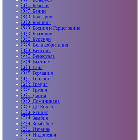
🇧🇪
Бельгия
🇧🇯
Бенин
🇧🇬
Болгария
🇧🇴
Боливия
🇧🇦
Босния и Герцеговина
🇧🇷
Бразилия
🇧🇮
Бурунди
🇬🇧
Великобритания
🇭🇺
Венгрия
🇻🇪
Венесуэла
🇻🇳
Вьетнам
🇬🇭
Гана
🇩🇪
Германия
🇭🇰
Гонконг
🇬🇷
Греция
🇬🇪
Грузия
🇩🇰
Дания
🇩🇴
Доминикана
🇨🇩
ДР Конго
🇪🇬
Египет
🇿🇲
Замбия
🇿🇼
Зимбабве
🇮🇱
Израиль
🇮🇩
Индонезия