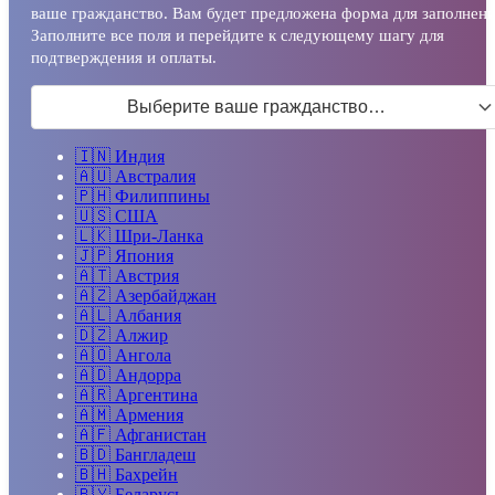
ваше гражданство. Вам будет предложена форма для заполнени
Заполните все поля и перейдите к следующему шагу для
подтверждения и оплаты.
Выберите ваше гражданство…
🇮🇳
Индия
🇦🇺
Австралия
🇵🇭
Филиппины
🇺🇸
США
🇱🇰
Шри-Ланка
🇯🇵
Япония
🇦🇹
Австрия
🇦🇿
Азербайджан
🇦🇱
Албания
🇩🇿
Алжир
🇦🇴
Ангола
🇦🇩
Андорра
🇦🇷
Аргентина
🇦🇲
Армения
🇦🇫
Афганистан
🇧🇩
Бангладеш
🇧🇭
Бахрейн
🇧🇾
Беларусь