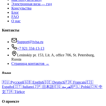
Электронная виза — гид
Консульства
Блог
FAQ
О нас
Контакты
Support@ivisa.ru
+7 921 334-13-13
Leninskiy pr. 153, Lit. A, office 706, St. Petersburg,
Russia
Страница контактов →
Языки
🇷🇺
Русский
🇬🇧
English
🇩🇪
Deutsch
🇫🇷
Français
🇪🇸
Español
🇮🇹
Italiano
🇯🇵
日本語
🇪🇬
العربية
🇵🇱
Polski
🇨🇳
中
文
🇹🇷
Türkçe
О проекте