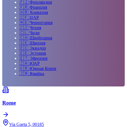
🇫🇮
Финляндия
🇫🇷
Франция
🇭🇷
Хорватия
🇨🇫
ЦАР
🇲🇪
Черногория
🇨🇿
Чехия
🇨🇱
Чили
🇨🇭
Швейцария
🇸🇪
Швеция
🇪🇨
Эквадор
🇪🇪
Эстония
🇪🇹
Эфиопия
🇿🇦
ЮАР
🇰🇷
Южная Корея
🇯🇲
Ямайка
Rome
Via Gaeta 5, 00185