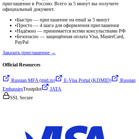
приглашение в Россию. Всего за 5 минут вы получите
официальный документ.
•
Быстро
— приглашение на email за 5 минут
•
Просто
— 4 шага для оформления приглашения
•
Надёжно
— принимается всеми консульствами РФ
•
Безопасно
— защищённая оплата Visa, MasterCard,
PayPal
Заказать приглашение →
Official Resources
Russian MFA (mid.ru)
E-Visa Portal (KDMID)
Russian
Embassies
Trustpilot
IATA
SSL Secure