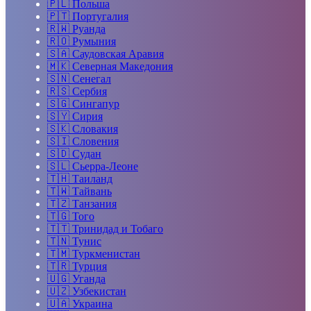
🇵🇱
Польша
🇵🇹
Португалия
🇷🇼
Руанда
🇷🇴
Румыния
🇸🇦
Саудовская Аравия
🇲🇰
Северная Македония
🇸🇳
Сенегал
🇷🇸
Сербия
🇸🇬
Сингапур
🇸🇾
Сирия
🇸🇰
Словакия
🇸🇮
Словения
🇸🇩
Судан
🇸🇱
Сьерра-Леоне
🇹🇭
Таиланд
🇹🇼
Тайвань
🇹🇿
Танзания
🇹🇬
Того
🇹🇹
Тринидад и Тобаго
🇹🇳
Тунис
🇹🇲
Туркменистан
🇹🇷
Турция
🇺🇬
Уганда
🇺🇿
Узбекистан
🇺🇦
Украина