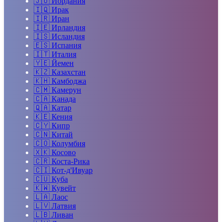
🇯🇴
Иордания
🇮🇶
Ирак
🇮🇷
Иран
🇮🇪
Ирландия
🇮🇸
Исландия
🇪🇸
Испания
🇮🇹
Италия
🇾🇪
Йемен
🇰🇿
Казахстан
🇰🇭
Камбоджа
🇨🇲
Камерун
🇨🇦
Канада
🇶🇦
Катар
🇰🇪
Кения
🇨🇾
Кипр
🇨🇳
Китай
🇨🇴
Колумбия
🇽🇰
Косово
🇨🇷
Коста-Рика
🇨🇮
Кот-д'Ивуар
🇨🇺
Куба
🇰🇼
Кувейт
🇱🇦
Лаос
🇱🇻
Латвия
🇱🇧
Ливан