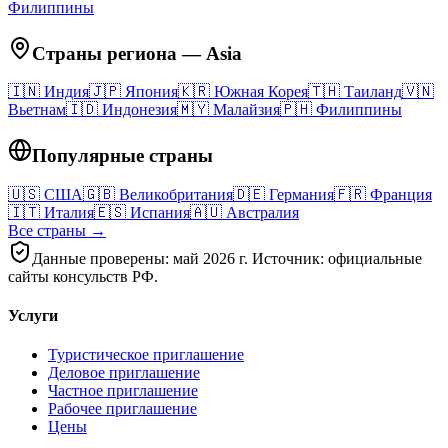
Филиппины
Страны региона
—
Asia
🇮🇳
Индия
🇯🇵
Япония
🇰🇷
Южная Корея
🇹🇭
Таиланд
🇻🇳
Вьетнам
🇮🇩
Индонезия
🇲🇾
Малайзия
🇵🇭
Филиппины
Популярные страны
🇺🇸
США
🇬🇧
Великобритания
🇩🇪
Германия
🇫🇷
Франция
🇮🇹
Италия
🇪🇸
Испания
🇦🇺
Австралия
Все страны →
Данные проверены: май 2026 г. Источник: официальные
сайты консульств РФ.
Услуги
Туристическое приглашение
Деловое приглашение
Частное приглашение
Рабочее приглашение
Цены