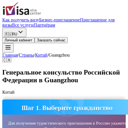
Как получить визу
Бизнес-приглашение
Приглашение для
визы
Все услуги
Партнёрам
🇷🇺
RU
Личный кабинет
Заказать сейчас
Главная
/
Страны
/
Китай
/
Guangzhou
🇨🇳
Генеральное консульство Российской
Федерации в Guangzhou
Китай
Шаг 1. Выберите гражданство
Для получения туристического приглашения в Россию укажите