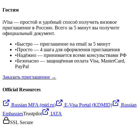
Гостям
iVisa — простой и удобный способ получить визовое
приглашение в Россию. Всего за 5 минут вы получите
официальный документ.
•
Быстро
— приглашение на email за 5 минут
•
Просто
— 4 шага для оформления приглашения
•
Надёжно
— принимается всеми консульствами РФ
•
Безопасно
— защищённая оплата Visa, MasterCard,
PayPal
Заказать приглашение →
Official Resources
Russian MFA (mid.ru)
E-Visa Portal (KDMID)
Russian
Embassies
Trustpilot
IATA
SSL Secure