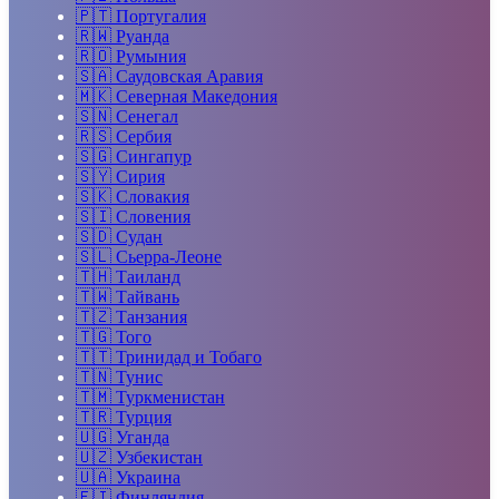
🇵🇹
Португалия
🇷🇼
Руанда
🇷🇴
Румыния
🇸🇦
Саудовская Аравия
🇲🇰
Северная Македония
🇸🇳
Сенегал
🇷🇸
Сербия
🇸🇬
Сингапур
🇸🇾
Сирия
🇸🇰
Словакия
🇸🇮
Словения
🇸🇩
Судан
🇸🇱
Сьерра-Леоне
🇹🇭
Таиланд
🇹🇼
Тайвань
🇹🇿
Танзания
🇹🇬
Того
🇹🇹
Тринидад и Тобаго
🇹🇳
Тунис
🇹🇲
Туркменистан
🇹🇷
Турция
🇺🇬
Уганда
🇺🇿
Узбекистан
🇺🇦
Украина
🇫🇮
Финляндия