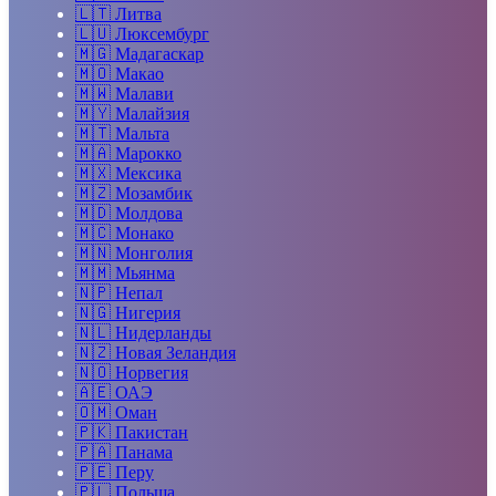
🇱🇹
Литва
🇱🇺
Люксембург
🇲🇬
Мадагаскар
🇲🇴
Макао
🇲🇼
Малави
🇲🇾
Малайзия
🇲🇹
Мальта
🇲🇦
Марокко
🇲🇽
Мексика
🇲🇿
Мозамбик
🇲🇩
Молдова
🇲🇨
Монако
🇲🇳
Монголия
🇲🇲
Мьянма
🇳🇵
Непал
🇳🇬
Нигерия
🇳🇱
Нидерланды
🇳🇿
Новая Зеландия
🇳🇴
Норвегия
🇦🇪
ОАЭ
🇴🇲
Оман
🇵🇰
Пакистан
🇵🇦
Панама
🇵🇪
Перу
🇵🇱
Польша