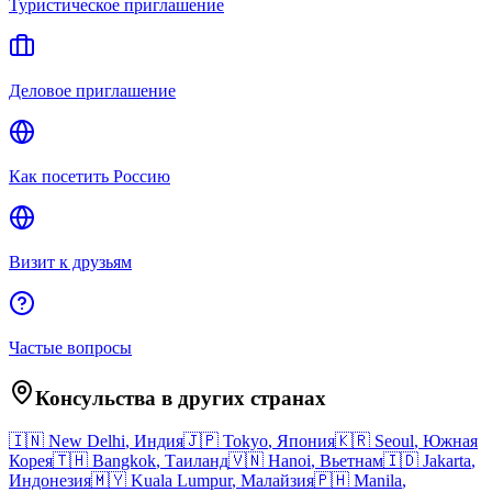
Туристическое приглашение
Деловое приглашение
Как посетить Россию
Визит к друзьям
Частые вопросы
Консульства в других странах
🇮🇳
New Delhi
,
Индия
🇯🇵
Tokyo
,
Япония
🇰🇷
Seoul
,
Южная
Корея
🇹🇭
Bangkok
,
Таиланд
🇻🇳
Hanoi
,
Вьетнам
🇮🇩
Jakarta
,
Индонезия
🇲🇾
Kuala Lumpur
,
Малайзия
🇵🇭
Manila
,