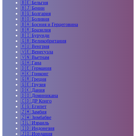
🇧🇪
Бельгия
🇧🇯
Бенин
🇧🇬
Болгария
🇧🇴
Боливия
🇧🇦
Босния и Герцеговина
🇧🇷
Бразилия
🇧🇮
Бурунди
🇬🇧
Великобритания
🇭🇺
Венгрия
🇻🇪
Венесуэла
🇻🇳
Вьетнам
🇬🇭
Гана
🇩🇪
Германия
🇭🇰
Гонконг
🇬🇷
Греция
🇬🇪
Грузия
🇩🇰
Дания
🇩🇴
Доминикана
🇨🇩
ДР Конго
🇪🇬
Египет
🇿🇲
Замбия
🇿🇼
Зимбабве
🇮🇱
Израиль
🇮🇩
Индонезия
🇯🇴
Иордания