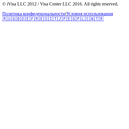
© iVisa LLC 2012 / Visa Center LLC 2016. All rights reserved.
Политика конфиденциальности
|
Условия использования
🇷🇺
🇬🇧
🇩🇪
🇫🇷
🇪🇸
🇮🇹
🇯🇵
🇪🇬
🇵🇱
🇨🇳
🇹🇷