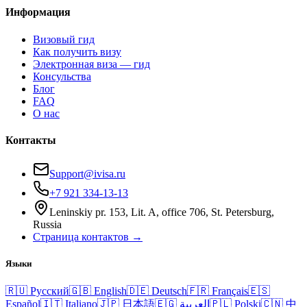
Информация
Визовый гид
Как получить визу
Электронная виза — гид
Консульства
Блог
FAQ
О нас
Контакты
Support@ivisa.ru
+7 921 334-13-13
Leninskiy pr. 153, Lit. A, office 706, St. Petersburg,
Russia
Страница контактов →
Языки
🇷🇺
Русский
🇬🇧
English
🇩🇪
Deutsch
🇫🇷
Français
🇪🇸
Español
🇮🇹
Italiano
🇯🇵
日本語
🇪🇬
العربية
🇵🇱
Polski
🇨🇳
中