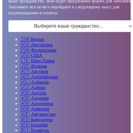
ваше гражданство. Вам будет предложена форма для заполнени
Заполните все поля и перейдите к следующему шагу для
подтверждения и оплаты.
Выберите ваше гражданство…
🇮🇳
Индия
🇦🇺
Австралия
🇵🇭
Филиппины
🇺🇸
США
🇱🇰
Шри-Ланка
🇯🇵
Япония
🇦🇹
Австрия
🇦🇿
Азербайджан
🇦🇱
Албания
🇩🇿
Алжир
🇦🇴
Ангола
🇦🇩
Андорра
🇦🇷
Аргентина
🇦🇲
Армения
🇦🇫
Афганистан
🇧🇩
Бангладеш
🇧🇭
Бахрейн
🇧🇾
Беларусь