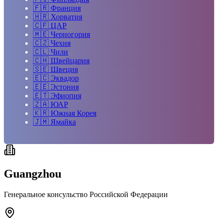
🇫🇷
Франция
🇭🇷
Хорватия
🇨🇫
ЦАР
🇲🇪
Черногория
🇨🇿
Чехия
🇨🇱
Чили
🇨🇭
Швейцария
🇸🇪
Швеция
🇪🇨
Эквадор
🇪🇪
Эстония
🇪🇹
Эфиопия
🇿🇦
ЮАР
🇰🇷
Южная Корея
🇯🇲
Ямайка
Guangzhou
Генеральное консульство Российской Федерации