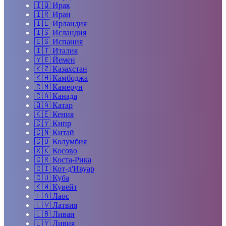
🇮🇶
Ирак
🇮🇷
Иран
🇮🇪
Ирландия
🇮🇸
Исландия
🇪🇸
Испания
🇮🇹
Италия
🇾🇪
Йемен
🇰🇿
Казахстан
🇰🇭
Камбоджа
🇨🇲
Камерун
🇨🇦
Канада
🇶🇦
Катар
🇰🇪
Кения
🇨🇾
Кипр
🇨🇳
Китай
🇨🇴
Колумбия
🇽🇰
Косово
🇨🇷
Коста-Рика
🇨🇮
Кот-д'Ивуар
🇨🇺
Куба
🇰🇼
Кувейт
🇱🇦
Лаос
🇱🇻
Латвия
🇱🇧
Ливан
🇱🇾
Ливия