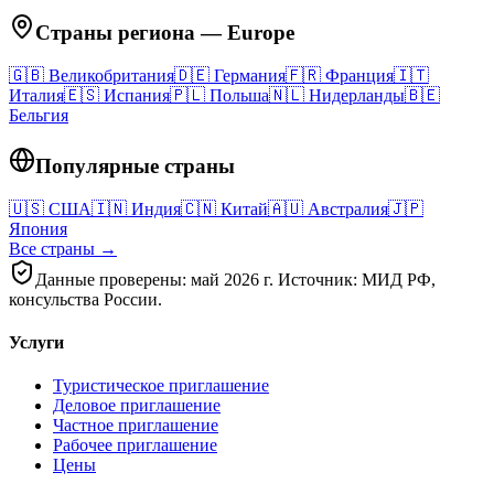
Страны региона
—
Europe
🇬🇧
Великобритания
🇩🇪
Германия
🇫🇷
Франция
🇮🇹
Италия
🇪🇸
Испания
🇵🇱
Польша
🇳🇱
Нидерланды
🇧🇪
Бельгия
Популярные страны
🇺🇸
США
🇮🇳
Индия
🇨🇳
Китай
🇦🇺
Австралия
🇯🇵
Япония
Все страны →
Данные проверены: май 2026 г. Источник: МИД РФ,
консульства России.
Услуги
Туристическое приглашение
Деловое приглашение
Частное приглашение
Рабочее приглашение
Цены