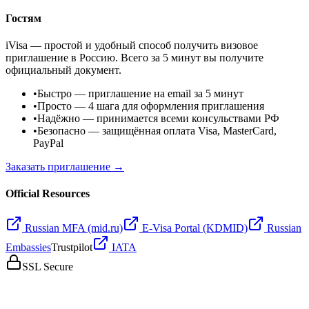
Гостям
iVisa — простой и удобный способ получить визовое
приглашение в Россию. Всего за 5 минут вы получите
официальный документ.
•
Быстро
— приглашение на email за 5 минут
•
Просто
— 4 шага для оформления приглашения
•
Надёжно
— принимается всеми консульствами РФ
•
Безопасно
— защищённая оплата Visa, MasterCard,
PayPal
Заказать приглашение →
Official Resources
Russian MFA (mid.ru)
E-Visa Portal (KDMID)
Russian
Embassies
Trustpilot
IATA
SSL Secure