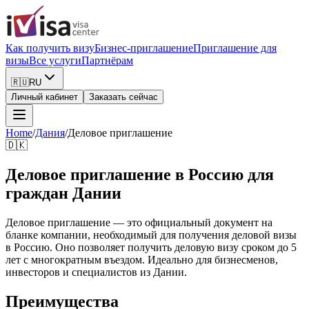
Как получить визу
Бизнес-приглашение
Приглашение для
визы
Все услуги
Партнёрам
🇷🇺
RU
Личный кабинет
Заказать сейчас
Home
/
Дания
/
Деловое приглашение
🇩🇰
Деловое приглашение в Россию для
граждан Дании
Деловое приглашение — это официальный документ на
бланке компании, необходимый для получения деловой визы
в Россию. Оно позволяет получить деловую визу сроком до 5
лет с многократным въездом. Идеально для бизнесменов,
инвесторов и специалистов из Дании.
Преимущества